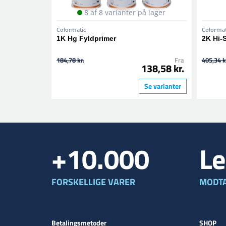
8 af 8 varianter på lager
Colormatic
Colormat
1K Hg Fyldprimer
2K Hi-
184,78 kr.
Fra
405,34 k
138,58 kr.
Se varianter
+10.000
Le
FORSKELLIGE VARER
MODTA
Betalingsmetoder
SHOP