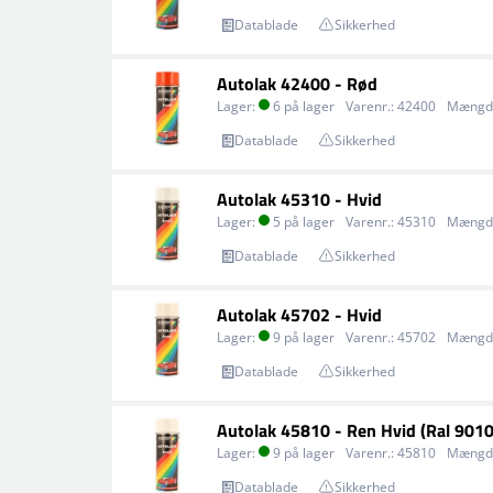
Datablade
Sikkerhed
Autolak 42400 - Rød
Lager:
6 på lager
Varenr.:
42400
Mængd
Datablade
Sikkerhed
Autolak 45310 - Hvid
Lager:
5 på lager
Varenr.:
45310
Mængd
Datablade
Sikkerhed
Autolak 45702 - Hvid
Lager:
9 på lager
Varenr.:
45702
Mængd
Datablade
Sikkerhed
Autolak 45810 - Ren Hvid (Ral 9010
Lager:
9 på lager
Varenr.:
45810
Mængd
Datablade
Sikkerhed