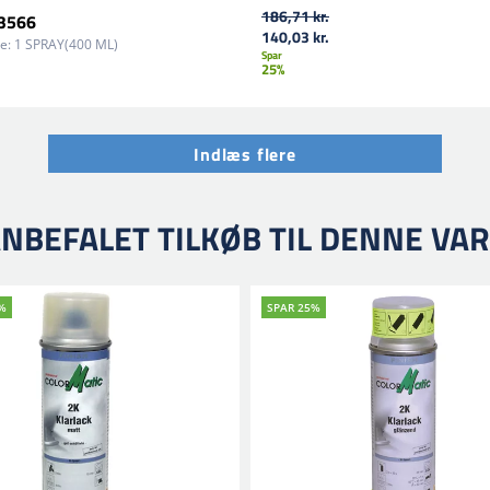
186,71 kr.
53566
140,03 kr.
e:
1 SPRAY(400 ML)
Spar
25%
Indlæs flere
NBEFALET TILKØB TIL DENNE VA
%
SPAR 25%