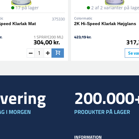
17 på lager
2 af 2 varianter på lag
ic
Colormatic
375330
Speed Klarlak Mat
2K Hi-Speed Klarlak Højglans
r.
1 SPRAY(200 ML)
423,19 kr.
304,00 kr.
317,
Se va
vering
200.000
G I MORGEN
PRODUKTER PÅ LAGER
INFORMATION