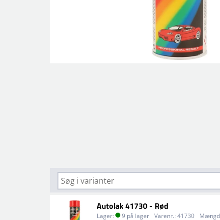
Autolak 41730 - Rød
Lager:
9 på lager
Varenr.:
41730
Mængd