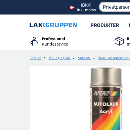
(DKK)
Privatperso
inkl. moms
PRODUKTER
Professionel
B
Kundeservice
I
Forside
/
Maling og lak
/
Autolak
/
Base- og tonefarver