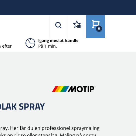
0
Igang med at handle
 efter
På 1 min.
LAK SPRAY
pray. Her får du en professionel spraymaling
ks en ridse eller stenslag. Maling på spray