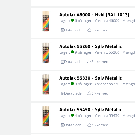
Autolak 46000 - Hvid (RAL 1013)
Lager:
6 på lager
Varenr.:
46000
Mængd
Datablade
Sikkerhed
Autolak 55260 - Sølv Metallic
Lager:
9 på lager
Varenr.:
55260
Mængd
Datablade
Sikkerhed
Autolak 55330 - Sølv Metallic
Lager:
9 på lager
Varenr.:
55330
Mængd
Datablade
Sikkerhed
Autolak 55450 - Sølv Metallic
Lager:
4 på lager
Varenr.:
55450
Mængd
Datablade
Sikkerhed