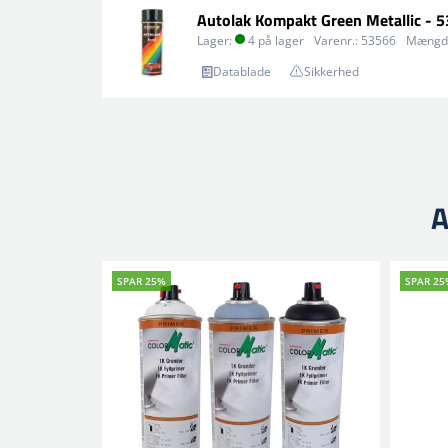
Autolak Kompakt Green Metallic - 
Lager:
4 på lager
Varenr.:
53566
Mængd
Datablade
Sikkerhed
A
SPAR 25%
SPAR 25