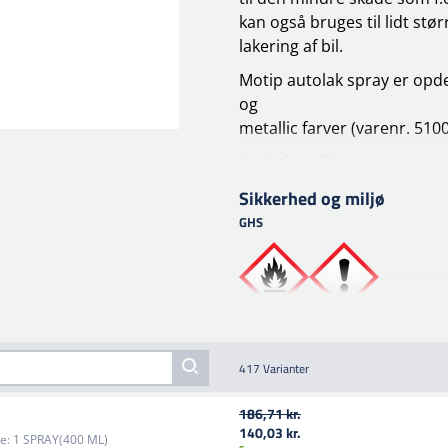
kan også bruges til lidt stø
lakering af bil.
Motip autolak spray er opde
og
metallic farver (varenr. 510
Forbehandling
Overfladen skal være ren, tør
Sikkerhed og miljø
slib
GHS
overflade. Påfør et lag MoTi
slibes bundlaget (korn 600).
Behandling
Overfladen skal være ren, tø
stuetemperatur. Bedst beha
417 Varianter
Før brug, ryst aerosolen i 2
overfladen, der skal behandl
186,71 kr.
flere tynde lag. Inden det n
140,03 kr.
e:
1 SPRAY(400 ML)