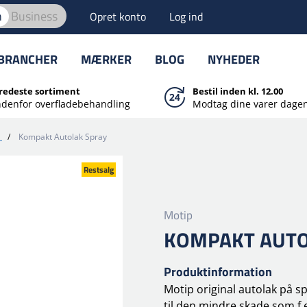
n
Business
Opret konto
Log ind
BRANCHER
MÆRKER
BLOG
NYHEDER
redeste sortiment
Bestil inden kl. 12.00
ndenfor overfladebehandling
Modtag dine varer dagen
/
Kompakt Autolak Spray
Restsalg
Motip
KOMPAKT AUTO
Produktinformation
Motip original autolak på s
til den mindre skade som f.e