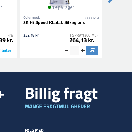
er
19 på lager
Colormatic
Colormatic
50003-14
2K Hi-Speed Klarlak Silkeglans
1K Epoxy Pr
Fra
352,18 kr.
1 SPRAY(200 ML)
184,78 kr.
39 kr.
264,13 kr.
rianter
+
Billig fragt
MANGE FRAGTMULIGHEDER
FØLG MED