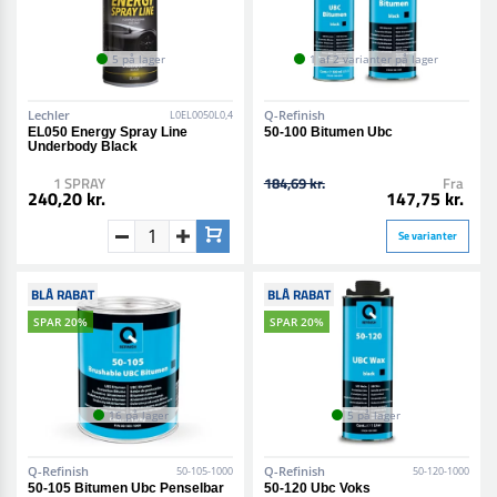
5 på lager
1 af 2 varianter på lager
Lechler
Q-Refinish
L0EL0050L0,4
EL050 Energy Spray Line
50-100 Bitumen Ubc
Underbody Black
1 SPRAY
184,69 kr.
Fra
240,20 kr.
147,75 kr.
Se varianter
BLÅ RABAT
BLÅ RABAT
SPAR 20%
SPAR 20%
16 på lager
5 på lager
Q-Refinish
Q-Refinish
50-105-1000
50-120-1000
50-105 Bitumen Ubc Penselbar
50-120 Ubc Voks