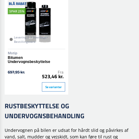
BLÅ RABAT
SPAR 25%
Levering 8-9 hverdage•
Bestillingsvare
Motip
Bitumen
Undervognsbeskyttelse
697,95 kr.
Fra
523,46 kr.
Se varianter
RUSTBESKYTTELSE OG
UNDERVOGNSBEHANDLING
Undervognen på bilen er udsat for hårdt slid og påvirkes af
vand, salt, mudder og vejskidt, som kan føre til rust og