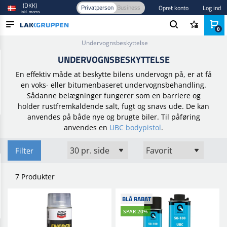
(DKK)
Privatperson
Business
Opret konto
Log ind
inkl. moms
0
Forside
/
Bilpleje og polering
/
Karosseribeskyttelse
/
Undervognsbeskyttelse
PRODUKTER
UNDERVOGNSBESKYTTELSE
BRANCHER
En effektiv måde at beskytte bilens undervogn på, er at få
en voks- eller bitumenbaseret undervognsbehandling.
MÆRKER
Sådanne belægninger fungerer som en barriere og
holder rustfremkaldende salt, fugt og snavs ude. De kan
BLOG
anvendes på både nye og brugte biler.
Til påføring
anvendes en
UBC bodypistol
.
NYHEDER
Filter
7 Produkter
BLÅ RABAT
SPAR 20%