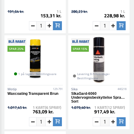
191,64 kr.
1 L
286,23 kr.
1 L
153,31 kr.
228,98 kr.
BLÅ RABAT
BLÅ RABAT
SPAR 25%
SPAR 15%
1 på lager • Bestillingsvare
Levering 8-9 hverdage•
Bestillingsvare
Motip
Sika
129-791
440218
Waxcoating Transparent Brun
SIkaGard-6060
Undervognsbeskyttelse Spray
Sort
1.017,45 kr.
1 KART(6 SPRAY)
1.079,40 kr.
1 KART(12 SPRAY)
763,09 kr.
917,49 kr.