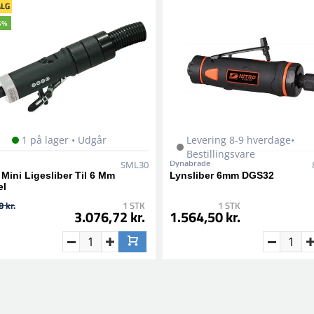
LG
5%
1 på lager • Udgår
Levering 8-9 hverdage•
Bestillingsvare
Dynabrade
SML30
Mini Ligesliber Til 6 Mm
Lynsliber 6mm DGS32
el
 kr.
1 STK
1 STK
3.076,72 kr.
1.564,50 kr.