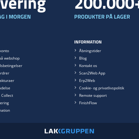
vering
200.000
G I MORGEN
PRODUKTER PÅ LAGER
INFORMATION
konto
Åbningstider
på webshop
Blog
sbetingelser
Kontakt os
rdrer
Scan2Web App
akturaer
Erp2Web
ladelse
Cookie- og privatlivspolitik
 Collect
Remote support
ering
FinishFlow
mation