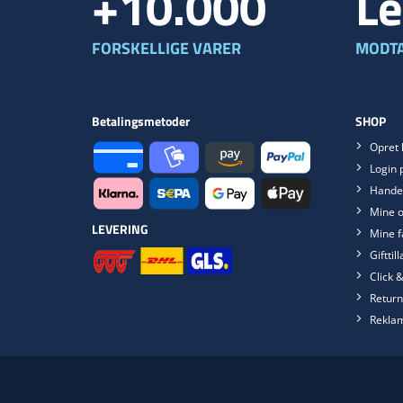
+10.000
Le
FORSKELLIGE VARER
MODTA
Betalingsmetoder
SHOP
Opret 
Login 
Handel
Mine o
LEVERING
Mine f
Gifttil
Click &
Return
Rekla