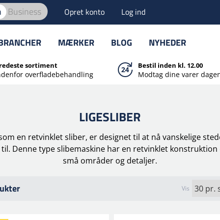
n
Business
Opret konto
Log ind
BRANCHER
MÆRKER
BLOG
NYHEDER
redeste sortiment
Bestil inden kl. 12.00
ndenfor overfladebehandling
Modtag dine varer dagen
LIGESLIBER
som en retvinklet sliber, er designet til at nå vanskelige st
l. Denne type slibemaskine har en retvinklet konstruktion og
små områder og detaljer.
ukter
Vis