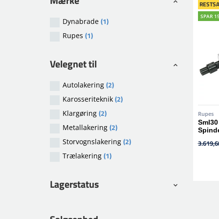
Mærke
RESTSA
SPAR 1
(1)
Dynabrade
(1)
Rupes
Velegnet til
(2)
Autolakering
(2)
Karosseriteknik
(2)
Klargøring
Rupes
Sml30 
(2)
Metallakering
Spind
(2)
Storvognslakering
3.619,68
(1)
Trælakering
Lagerstatus