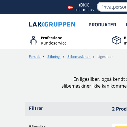
(DKK)
Privatperso
inkl. moms
PRODUKTER
Professionel
B
Kundeservice
I
Forside
/
Slibning
/
Slibemaskiner
/
Ligesliber
En ligesliber, også kendt 
slibemaskiner ikke kan komme ti
Filtrer
2 Prod