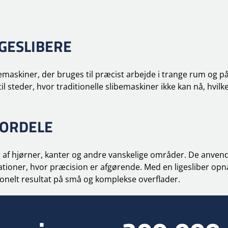
IGESLIBERE
bemaskiner, der bruges til præcist arbejde i trange rum og p
l steder, hvor traditionelle slibemaskiner ikke kan nå, hvilk
FORDELE
ing af hjørner, kanter og andre vanskelige områder. De anven
ioner, hvor præcision er afgørende. Med en ligesliber opnå
ssionelt resultat på små og komplekse overflader.