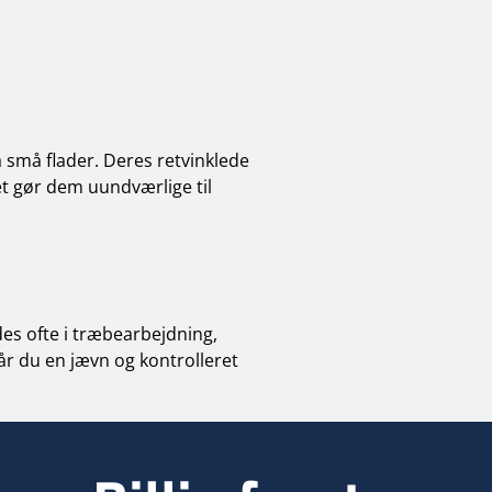
å små flader. Deres retvinklede
et gør dem uundværlige til
des ofte i træbearbejdning,
r du en jævn og kontrolleret