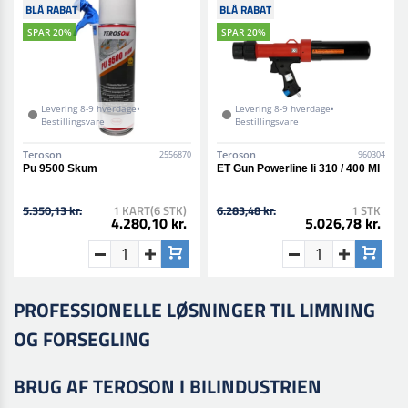
BLÅ RABAT
BLÅ RABAT
SPAR 20%
SPAR 20%
Levering 8-9 hverdage•
Levering 8-9 hverdage•
Bestillingsvare
Bestillingsvare
Teroson
Teroson
2556870
960304
Pu 9500 Skum
ET Gun Powerline Ii 310 / 400 Ml
5.350,13 kr.
1 KART(6 STK)
6.283,48 kr.
1 STK
4.280,10 kr.
5.026,78 kr.
PROFESSIONELLE LØSNINGER TIL LIMNING
OG FORSEGLING
BRUG AF TEROSON I BILINDUSTRIEN