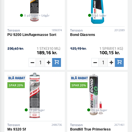
8 på lager • Udgår
5 på lager
Teroson
Teroson
1896974
2012089
PU 9200 Lim/fugemasse Sort
Bond Glasrens
236,45 kr.
1 STK(310 ML)
125,19 kr.
1 SPRAY(1 KG)
189,16 kr.
100,15 kr.
BLÅ RABAT
BLÅ RABAT
SPAR 20%
SPAR 20%
15 på lager
16 på lager
Teroson
Teroson
2486736
2671461
Ms 9320 Sf
Bond60 True Primerless