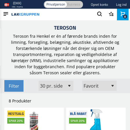
(DKK)
Privatperson
Business
Opret konto
Log ind
inkl. moms
0
Forside
/
Brands
/
Teroson
TEROSON
PRODUKTER
Teroson fra Henkel er én af førende brands inden for
BRANCHER
limning, forsegling, belægning, akustiske, afstivende og
forstærkende løsninger når det drejer sig om OEM
MÆRKER
transportmontering, reparation og vedligeholdelse af
køretøjer
(VRM), industrielle samlinger og applikationer
BLOG
inden for byggebranchen. Find populære produkter
såsom Teroson sealer eller glasrens.
NYHEDER
Filter
8 Produkter
RESTSALG
BLÅ RABAT
SPAR 20%
SPAR 20%