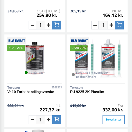
318,63 kr.
1 STK(300 ML)
205,15 kr.
310 ML
254,90 kr.
164,12 kr.
BLÅ RABAT
BLÅ RABAT
SPAR 20%
SPAR 20%
12 på lager
Levering 8-9 hverdage•
Bestillingsvare
Teroson
Teroson
2558379
Vr 10 Forbehandlingsvæske
PU 9225 2K Plastlim
284,21 kr.
1 L
415,00 kr.
Fra
227,37 kr.
332,00 kr.
Se varianter