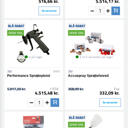
516,66 kr.
5.514,17 kr.
Se varianter
BLÅ RABAT
BLÅ RABAT
SPAR 10%
SPAR 10%
2 på lager
3 af 3 varianter på lager
3M
3M
26832
Performance Sprøjtepistol
Accuspray Sprøjtehoved
5.017,20 kr.
1 STK
368,99 kr.
Fra
4.515,48 kr.
332,09 kr.
Se varianter
BLÅ RABAT
SPAR 10%