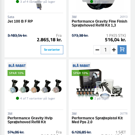
3 af 4 varianter på lager
4 på lager
Sata
3M
26913
Jet 100 B F RP
Performance Gravity Fine Finish
Sprøjtehoved Refill Kit 1,3
3.183,54 kr.
Fra
573,38 kr.
1 PK(5 STK)
2.865,18 kr.
516,04 kr.
Se varianter
BLÅ RABAT
BLÅ RABAT
SPAR 10%
SPAR 10%
4 af 7 varianter på lager
2 på lager
3M
3M
26778
Performance Gravity Hvlp
Performance Sprøjtepistol Kit
Sprøjtehoved Refill Kit
Med Pps 2.0
574,06 kr.
Fra
6.126,85 kr.
1 SÆT