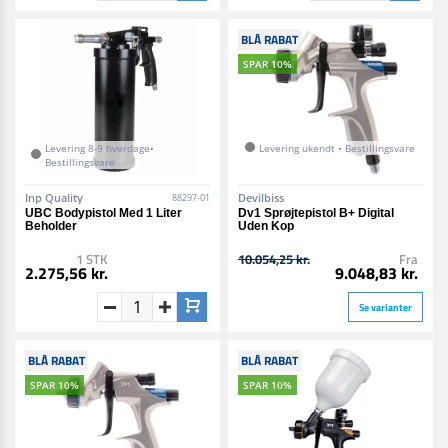
BLÅ RABAT
SPAR 10%
Levering 8-9 hverdage•
Levering ukendt • Bestillingsvare
Bestillingsvare
Inp Quality
Devilbiss
88297-01
UBC Bodypistol Med 1 Liter
Dv1 Sprøjtepistol B+ Digital
Beholder
Uden Kop
1 STK
10.054,25 kr.
Fra
2.275,56 kr.
9.048,83 kr.
Se varianter
BLÅ RABAT
BLÅ RABAT
SPAR 10%
SPAR 10%