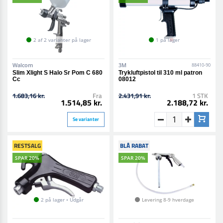
2 af 2 varianter på lager
1 på lager
Walcom
3M
88410-90
Slim Xlight S Halo Sr Pom C 680
Trykluftpistol til 310 ml patron
Cc
08012
1.683,16 kr.
Fra
2.431,91 kr.
1 STK
1.514,85 kr.
2.188,72 kr.
Se varianter
RESTSALG
BLÅ RABAT
SPAR 20%
SPAR 20%
2 på lager • Udgår
Levering 8-9 hverdage