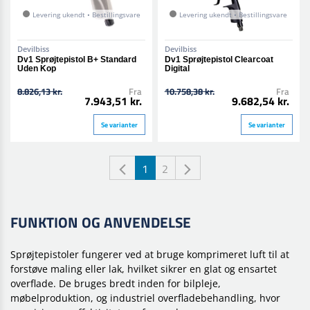
Levering ukendt • Bestillingsvare
Levering ukendt • Bestillingsvare
Devilbiss
Devilbiss
Dv1 Sprøjtepistol B+ Standard
Dv1 Sprøjtepistol Clearcoat
Uden Kop
Digital
8.826,13 kr.
Fra
10.758,38 kr.
Fra
7.943,51 kr.
9.682,54 kr.
Se varianter
Se varianter
1
2
FUNKTION OG ANVENDELSE
Sprøjtepistoler fungerer ved at bruge komprimeret luft til at
forstøve maling eller lak, hvilket sikrer en glat og ensartet
overflade. De bruges bredt inden for bilpleje,
møbelproduktion, og industriel overfladebehandling, hvor