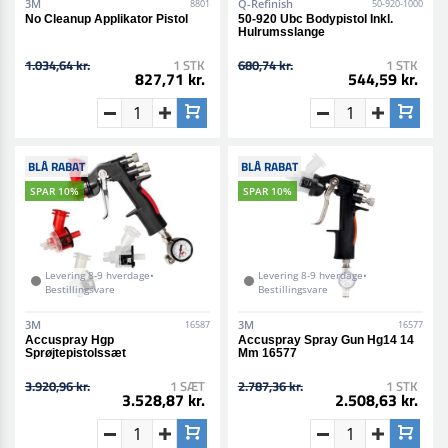
3M
Q-Refinish
8801
50-920-1000
No Cleanup Applikator Pistol
50-920 Ubc Bodypistol Inkl.
Hulrumsslange
1.034,64 kr.
1 STK
680,74 kr.
1 STK
827,71 kr.
544,59 kr.
BLÅ RABAT
BLÅ RABAT
SPAR 10%
SPAR 10%
Levering 8-9 hverdage•
Levering 8-9 hverdage•
Bestillingsvare
Bestillingsvare
3M
3M
16587
16577
Accuspray Hgp
Accuspray Spray Gun Hg14 14
Sprøjtepistolssæt
Mm 16577
3.920,96 kr.
1 SÆT
2.787,36 kr.
1 STK
3.528,87 kr.
2.508,63 kr.