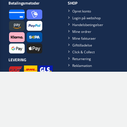
Betalingsmetoder
SHOP
Opret konto
Login på webshop
Handelsbetingelser
Mine ordrer
Mine fakturaer
Gifttilladelse
Click & Collect
Returnering
LEVERING
Reklamation
INFORMATION
Åbningstider
Blog
Kontakt os
Scan2Web App
Erp2Web
Cookie- og privatlivspolitik