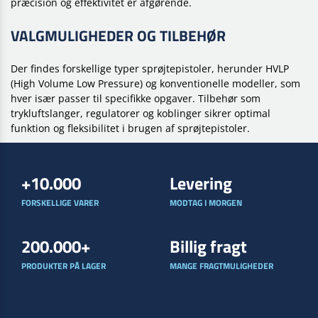
præcision og effektivitet er afgørende.
VALGMULIGHEDER OG TILBEHØR
Der findes forskellige typer sprøjtepistoler, herunder HVLP
(High Volume Low Pressure) og konventionelle modeller, som
hver især passer til specifikke opgaver. Tilbehør som
trykluftslanger, regulatorer og koblinger sikrer optimal
funktion og fleksibilitet i brugen af sprøjtepistoler.
+10.000
Levering
FORSKELLIGE VARER
MODTAG I MORGEN
200.000+
Billig fragt
PRODUKTER PÅ LAGER
MANGE FRAGTMULIGHEDER