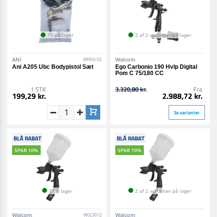
10 på lager
2 af 2 varianter på lager
ANI
Walcom
88903-02
Ani A205 Ubc Bodypistol Sæt
Ego Carbonio 190 Hvlp Digital
Pom C 75/180 CC
1 STK
3.320,80 kr.
Fra
199,29 kr.
2.988,72 kr.
Se varianter
BLÅ RABAT
BLÅ RABAT
SPAR 10%
SPAR 10%
3 på lager
2 af 2 varianter på lager
Walcom
Walcom
W023012