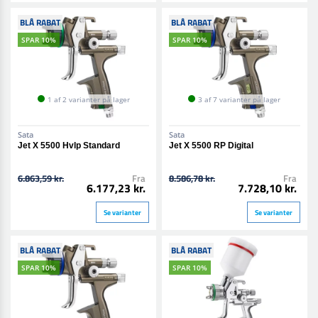
BLÅ RABAT
BLÅ RABAT
SPAR 10%
SPAR 10%
1 af 2 varianter på lager
3 af 7 varianter på lager
Sata
Sata
Jet X 5500 Hvlp Standard
Jet X 5500 RP Digital
6.863,59 kr.
Fra
8.586,78 kr.
Fra
6.177,23 kr.
7.728,10 kr.
Se varianter
Se varianter
BLÅ RABAT
BLÅ RABAT
SPAR 10%
SPAR 10%