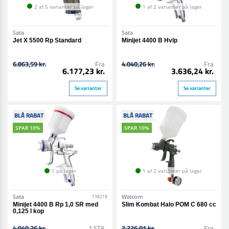
2 af 5 varianter på lager
1 af 2 varianter på lager
Sata
Sata
Jet X 5500 Rp Standard
Minijet 4400 B Hvlp
6.863,59 kr.
Fra
4.040,26 kr.
Fra
6.177,23 kr.
3.636,24 kr.
Se varianter
Se varianter
BLÅ RABAT
BLÅ RABAT
SPAR 10%
SPAR 10%
1 på lager
1 af 2 varianter på lager
Sata
Walcom
198218
Minijet 4400 B Rp 1,0 SR med
Slim Kombat Halo POM C 680 cc
0,125 l kop
4.040,26 kr.
1 STK
2.226,01 kr.
Fra