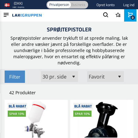
(DKK)
Privatperson
Business
Opret konto
Log ind
inkl. moms
0
Forside
/
Værktøj og inventar
/
Luftværktøj
/
Sprøjtepistoler
SPRØJTEPISTOLER
PRODUKTER
Sprøjtepistoler anvender trykluft til at sprede maling, lak
BRANCHER
eller andre væsker jævnt på forskellige overflader. De er
uundværlige i både professionelle og hobbybaserede
MÆRKER
maleropgaver, hvor en ensartet og effektiv påføring er
nødvendig.
BLOG
Filter
NYHEDER
42 Produkter
BLÅ RABAT
BLÅ RABAT
SPAR 10%
SPAR 10%