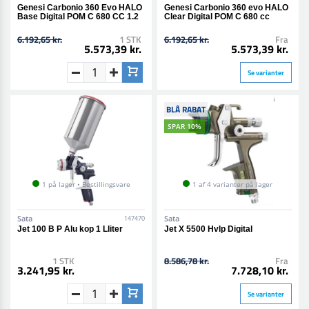
Genesi Carbonio 360 Evo HALO
Genesi Carbonio 360 evo HALO
Base Digital POM C 680 CC 1.2
Clear Digital POM C 680 cc
6.192,65 kr.
1 STK
6.192,65 kr.
Fra
5.573,39 kr.
5.573,39 kr.
Se varianter
BLÅ RABAT
SPAR 10%
1 på lager • Bestillingsvare
1 af 4 varianter på lager
Sata
Sata
147470
Jet 100 B P Alu kop 1 Lliter
Jet X 5500 Hvlp Digital
1 STK
8.586,78 kr.
Fra
3.241,95 kr.
7.728,10 kr.
Se varianter