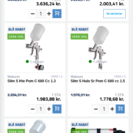
3.636,24 kr.
2.003,41 kr.
Se varianter
BLÅ RABAT
BLÅ RABAT
SPAR 10%
SPAR 10%
3 på lager
4 på lager
Walcom
Walcom
10068-1,3
10083-1,5
Slim S Hte Pom C 680 Cc 1.3
Slim S Halo Sr Pom C 680 cc 1.5
2.204,31 kr.
1 STK
1.976,31 kr.
1 STK
1.983,88 kr.
1.778,68 kr.
BLÅ RABAT
BLÅ RABAT
SPAR 10%
SPAR 10%