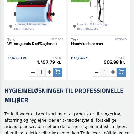
Levering 8-9 hverdage•
Levering 8-9 hverdage•
Bestillingsvare
Bestillingsvare
Tork
Tork
88275-99
88720-15
W1 Vægstativ Rød/Røgfarvet
Handskedispenser
1.943,73 kr.
1 STK
675,84 kr.
1 STK
1.457,79 kr.
506,88 kr.
HYGIEJNELØSNINGER TIL PROFESSIONELLE
MILJØER
Tork tilbyder et bredt sortiment af produkter til rengøring,
aftørring og hygiejne, der er skræddersyet til forskellige
arbejdspladser. Uanset om det drejer sig om industrimiljøer,
offentlige toiletter eller køkkener, kan Tork levere pålidelige og