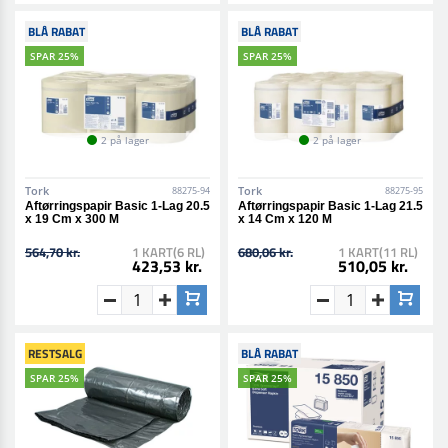
BLÅ RABAT
BLÅ RABAT
SPAR 25%
SPAR 25%
2 på lager
2 på lager
Tork
Tork
88275-94
88275-95
Aftørringspapir Basic 1-Lag 20.5
Aftørringspapir Basic 1-Lag 21.5
x 19 Cm x 300 M
x 14 Cm x 120 M
564,70 kr.
1 KART(6 RL)
680,06 kr.
1 KART(11 RL)
423,53 kr.
510,05 kr.
RESTSALG
BLÅ RABAT
SPAR 25%
SPAR 25%