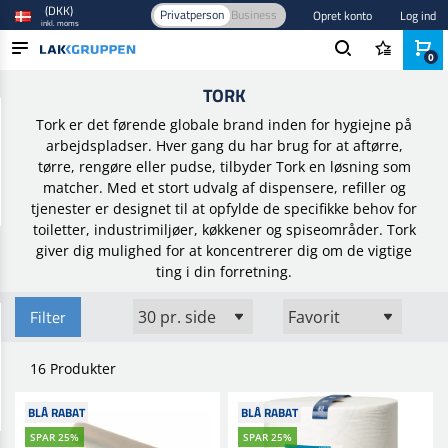
(DKK)
Privatperson
Business
Opret konto
Log ind
inkl. moms
0
Forside
/
Brands
/
Tork
TORK
PRODUKTER
Tork er det førende globale brand inden for hygiejne på
BRANCHER
arbejdspladser.
Hver gang du har brug for at aftørre,
tørre, rengøre eller pudse, tilbyder Tork en løsning som
MÆRKER
matcher. Med et stort udvalg af dispensere, refiller og
tjenester er designet til at opfylde de specifikke behov for
BLOG
toiletter, industrimiljøer, køkkener og spiseområder. Tork
giver dig mulighed for at koncentrerer dig om de vigtige
NYHEDER
ting i din forretning.
Filter
16 Produkter
BLÅ RABAT
BLÅ RABAT
SPAR 25%
SPAR 25%