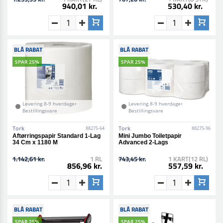
940,01 kr.
530,40 kr.
BLÅ RABAT
BLÅ RABAT
SPAR 25%
SPAR 25%
Levering 8-9 hverdage•
Levering 8-9 hverdage•
Bestillingsvare
Bestillingsvare
Tork
Tork
88275-64
88275-96
Aftørringspapir Standard 1-Lag
Mini Jumbo Toiletpapir
34 Cm x 1180 M
Advanced 2-Lags
1.142,61 kr.
1 RL
743,45 kr.
1 KART(12 RL)
856,96 kr.
557,59 kr.
BLÅ RABAT
BLÅ RABAT
SPAR 25%
SPAR 25%