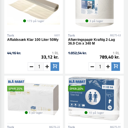
173 på lager
3 på lager
Tork
Tork
6601
88275-63
Affaldssæk Klar 100 Liter 50My
Aftørringspapir Kraftig 2-Lag
36.9 Cm x 340 M
44,16 kr.
1 RL
1.052,54 kr.
1 RL
33,12 kr.
789,40 kr.
BLÅ RABAT
BLÅ RABAT
SPAR 25%
SPAR 25%
5 på lager
10 på lager
Tork
Tork
88276-22
88275-91