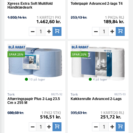
Xpress Extra Soft Multifold
Toiletpapir Advanced 2-lags T4
Håndklædeark
1.950,14 kr.
1 KART(21 PK)
253,13 kr.
1 PK(24 RL)
1.462,60 kr.
189,84 kr.
BLÅ RABAT
BLÅ RABAT
SPAR 25%
SPAR 25%
10 på lager
4 på lager
Tork
Tork
88275-92
88275-93
Aftørringspapir Plus 2-Lag 23.5
Køkkenrulle Advanced 2-Lags
Cm x 255 M
688,68 kr.
1 PK(2 STK)
335,63 kr.
1 KART(20 RL)
516,51 kr.
251,72 kr.