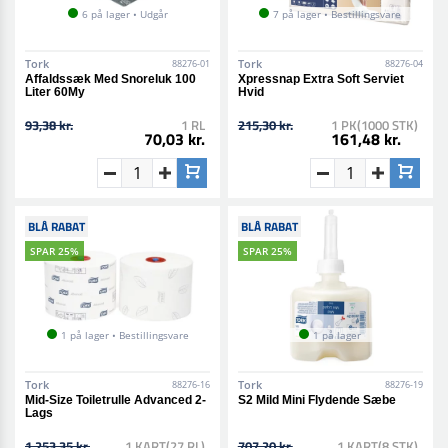
6 på lager • Udgår
7 på lager • Bestillingsvare
Tork
Tork
88276-01
88276-04
Affaldssæk Med Snoreluk 100
Xpressnap Extra Soft Serviet
Liter 60My
Hvid
93,38 kr.
1 RL
215,30 kr.
1 PK(1000 STK)
70,03 kr.
161,48 kr.
BLÅ RABAT
BLÅ RABAT
SPAR 25%
SPAR 25%
1 på lager • Bestillingsvare
1 på lager
Tork
Tork
88276-16
88276-19
Mid-Size Toiletrulle Advanced 2-
S2 Mild Mini Flydende Sæbe
Lags
1.253,35 kr.
1 KART(27 RL)
707,20 kr.
1 KART(8 STK)