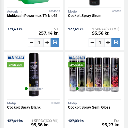
Autoglym
Motip
88245-28
000702
Multiwash Powermax Tfr Nr. 65
Cockpit Spray Skum
321,43 kr.
5 L
127,41 kr.
1 SPRAY(600 ML)
257,14 kr.
95,56 kr.
BLÅ RABAT
BLÅ RABAT
SPAR 25%
SPAR 25%
4 på lager
7 af 7 varianter på lager
Motip
Motip
000703
Cockpit Spray Blank
Cockpit Spray Semi Gloss
127,41 kr.
1 SPRAY(600 ML)
127,03 kr.
Fra
95,56 kr.
95,27 kr.