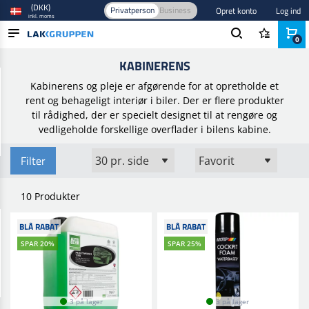
(DKK)
Privatperson
Business
Opret konto
Log ind
inkl. moms
0
Forside
/
Bilpleje og polering
/
Bilen Indvendig
/
Kabinerens
KABINERENS
PRODUKTER
Kabinerens og pleje er afgørende for at opretholde et
BRANCHER
rent og behageligt interiør i biler. Der er flere produkter
til rådighed, der er specielt designet til at rengøre og
MÆRKER
vedligeholde forskellige overflader i bilens kabine.
BLOG
Filter
NYHEDER
10 Produkter
BLÅ RABAT
BLÅ RABAT
SPAR 20%
SPAR 25%
3 på lager
3 på lager