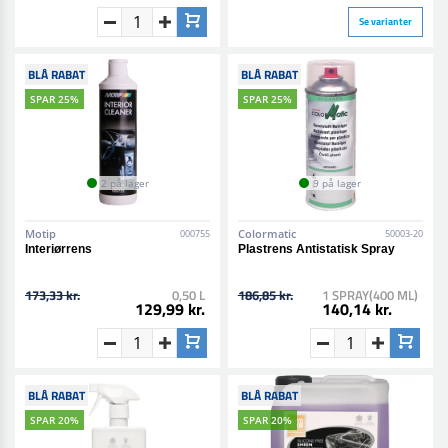
Se varianter
BLÅ RABAT
BLÅ RABAT
SPAR 25%
SPAR 25%
2 på lager
9 på lager
Motip
Colormatic
000755
50003-20
Interiørrens
Plastrens Antistatisk Spray
173,33 kr.
0,50 L
186,85 kr.
1 SPRAY(400 ML)
129,99 kr.
140,14 kr.
BLÅ RABAT
BLÅ RABAT
SPAR 20%
SPAR 20%