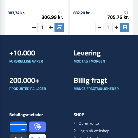
383,74 kr.
5 L
882,20 kr.
5 L
306,99 kr.
705,76 kr.
+10.000
Levering
FORSKELLIGE VARER
MODTAG I MORGEN
200.000+
Billig fragt
PRODUKTER PÅ LAGER
MANGE FRAGTMULIGHEDER
Betalingsmetoder
SHOP
Opret konto
Login på webshop