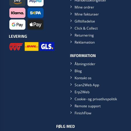
Handelsbetingelser
Mine ordrer
Mine fakturaer
Gifttilladelse
Click & Collect
Returnering
LEVERING
Reklamation
INFORMATION
Åbningstider
Blog
Kontakt os
Scan2Web App
Erp2Web
Cookie- og privatlivspolitik
Remote support
FinishFlow
FØLG MED