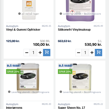
på vej på lager
Levering ukendt • Bestillingsvare
Autoglym
Autoglym
88245-35
88245-49
Vinyl & Gummi Opfrisker
Silikonefri Vinylmakeup
125,00 kr.
500 ML
663,63 kr.
5 L
100,00 kr.
530,90 kr.
BLÅ RABAT
BLÅ RABAT
SPAR 20%
SPAR 20%
Levering ukendt • Bestillingsvare
Levering ukendt • Bestillingsvare
Autoglym
Autoglym
88245-30
88245-22
Interiørrens
Super Sheen No. 17