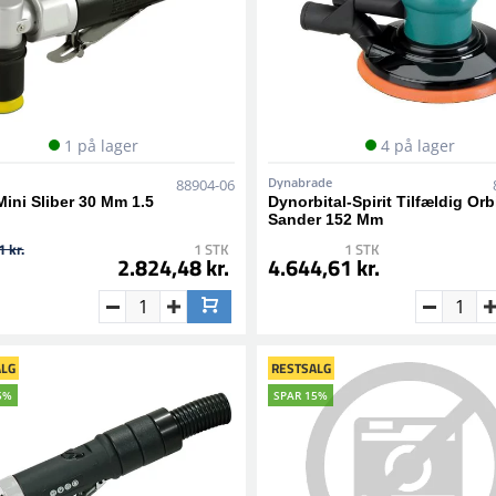
1 på lager
4 på lager
Dynabrade
88904-06
ini Sliber 30 Mm 1.5
Dynorbital-Spirit Tilfældig Orb
Sander 152 Mm
 kr.
1 STK
1 STK
2.824,48 kr.
4.644,61 kr.
LG
RESTSALG
5%
SPAR 15%