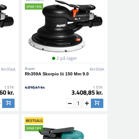
SPAR 15%
2 på lager
Rupes
RH356A
RH359A
0
Rh359A Skorpio Iii 150 Mm 9.0
1 STK
4.010,41 kr.
1 STK
60 kr.
3.408,85 kr.
RESTSALG
SPAR 15%