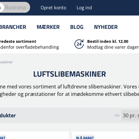
n
Business
Opret konto
Log ind
BRANCHER
MÆRKER
BLOG
NYHEDER
redeste sortiment
Bestil inden kl. 12.00
ndenfor overfladebehandling
Modtag dine varer dagen
maskiner
LUFTSLIBEMASKINER
e med vores sortiment af luftdrevne slibemaskiner. Vores ud
gheder og præstationer for at imødekomme ethvert slibeb
dukter
Vis
BAT
BLÅ RABAT