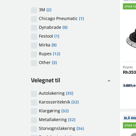
SPAR 1
(2)
3M
(1)
Chicago Pneumatic
(9)
Dynabrade
(1)
Festool
(9)
Mirka
(12)
Rupes
(3)
Other
Rupes
Rh353A
Velegnet til
3.885,41
(35)
Autolakering
(32)
Karosseriteknik
(32)
Klargøring
BLÅ RA
(32)
Metallakering
SPAR 1
(34)
Storvognslakering