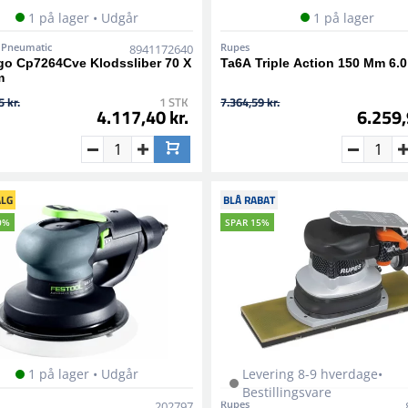
1 på lager • Udgår
1 på lager
 Pneumatic
Rupes
8941172640
go Cp7264Cve Klodssliber 70 X
Ta6A Triple Action 150 Mm 6.0
m
 kr.
1 STK
7.364,59 kr.
4.117,40 kr.
6.259,
LG
BLÅ RABAT
0%
SPAR 15%
1 på lager • Udgår
Levering 8-9 hverdage•
Bestillingsvare
Rupes
202797