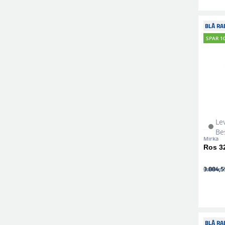
BLÅ RA
SPAR 1
Le
Be
Mirka
Ros 3
3.884,55
BLÅ RA