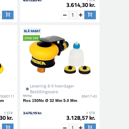
4.015,89 kr.
1 STK
3.614,30 kr.
BLÅ RABAT
SPAR 10%
Levering 8-9 hverdage•
Bestillingsvare
Mirka
95680111
88417-43
mm
Ros 150Nv Ø 32 Mm 5.0 Mm
1 STK
3.476,19 kr.
1 STK
30 kr.
3.128,57 kr.