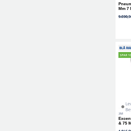
Pneuma
Mm 7 
9.030,56
BLÅ RA
SPAR 1
Le
Be
3M
Excent
& 75 