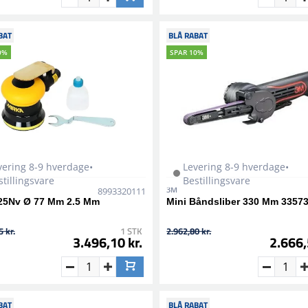
BAT
BLÅ RABAT
0%
SPAR 10%
vering 8-9 hverdage•
Levering 8-9 hverdage•
stillingsvare
Bestillingsvare
3M
8993320111
25Nv Ø 77 Mm 2.5 Mm
Mini Båndsliber 330 Mm 3357
 kr.
1 STK
2.962,80 kr.
3.496,10 kr.
2.666,
BAT
BLÅ RABAT