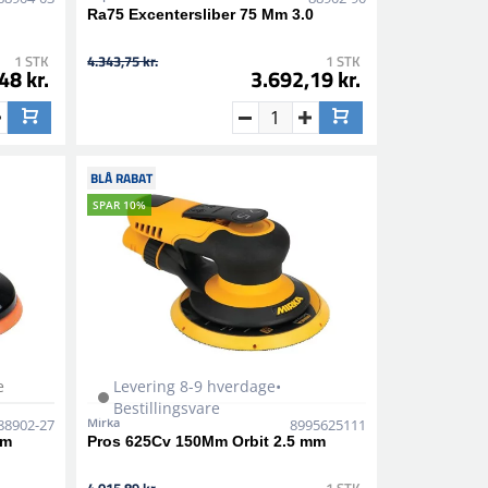
Ra75 Excentersliber 75 Mm 3.0
1 STK
4.343,75 kr.
1 STK
48 kr.
3.692,19 kr.
BLÅ RABAT
SPAR 10%
e
Levering 8-9 hverdage•
Bestillingsvare
Mirka
88902-27
8995625111
om
Pros 625Cv 150Mm Orbit 2.5 mm