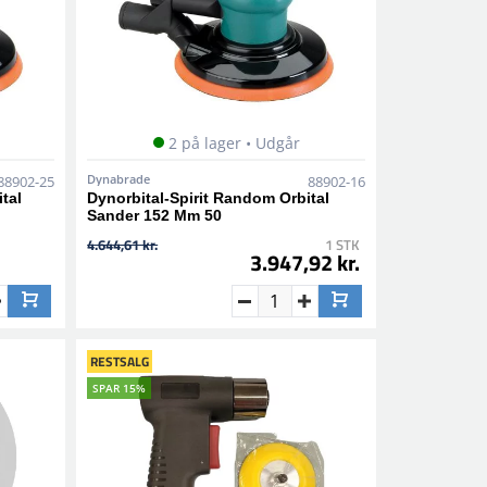
2 på lager • Udgår
Dynabrade
88902-25
88902-16
ital
Dynorbital-Spirit Random Orbital
Sander 152 Mm 50
4.644,61 kr.
1 STK
3.947,92 kr.
RESTSALG
SPAR 15%