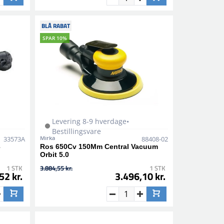
BLÅ RABAT
SPAR 10%
Levering 8-9 hverdage•
Bestillingsvare
Mirka
33573A
88408-02
3
Ros 650Cv 150Mm Central Vacuum
Orbit 5.0
1 STK
3.884,55 kr.
1 STK
52 kr.
3.496,10 kr.