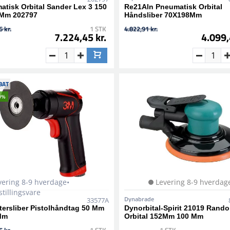
tisk Orbital Sander Lex 3 150
Re21Aln Pneumatisk Orbital
Mm 202797
Håndsliber 70X198Mm
 kr.
1 STK
4.822,91 kr.
7.224,45 kr.
4.099,
BAT
0%
vering 8-9 hverdage•
Levering 8-9 hverdag
stillingsvare
Dynabrade
33577A
ersliber Pistolhåndtag 50 Mm
Dynorbital-Spirit 21019 Rand
Mm
Orbital 152Mm 100 Mm