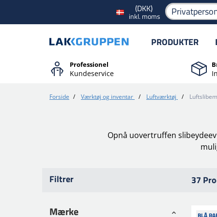
(DKK)
Privatperso
inkl. moms
PRODUKTER
Professionel
B
Kundeservice
I
Forside
/
Værktøj og inventar
/
Luftværktøj
/
Luftslibe
Opnå uovertruffen slibeydeevn
muli
Filtrer
37 Pro
Mærke
BLÅ RA