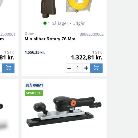
1 på lager • Udgår
Other
92500061
39992500062
Mm
Minisliber Rotary 76 Mm
1 STK
1.556,25 kr.
1 STK
81 kr.
1.322,81 kr.
BLÅ RABAT
SPAR 15%