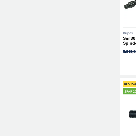
Rupes
Sml30 
Spind
3.619,68
RESTSA
SPAR 2