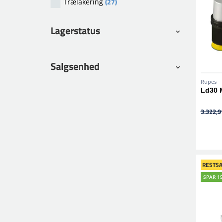
(27)
Trælakering
Lagerstatus
Salgsenhed
Rupes
Ld30 M
3.322,91
RESTSA
SPAR 1