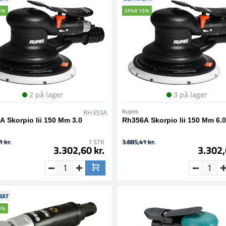
5%
SPAR 15%
2 på lager
3 på lager
Rupes
RH353A
 Skorpio Iii 150 Mm 3.0
Rh356A Skorpio Iii 150 Mm 6.
 kr.
1 STK
3.885,41 kr.
3.302,60 kr.
3.302,
BAT
5%