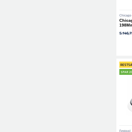
Chicago
Chica
198M
5.146,75
RESTSA
SPAR 2
Festool