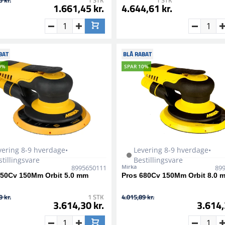
 kr.
1 STK
1 STK
1.661,45 kr.
4.644,61 kr.
BAT
BLÅ RABAT
0%
SPAR 10%
vering 8-9 hverdage•
Levering 8-9 hverdage•
stillingsvare
Bestillingsvare
Mirka
8995650111
89
650Cv 150Mm Orbit 5.0 mm
Pros 680Cv 150Mm Orbit 8.0 
 kr.
1 STK
4.015,89 kr.
3.614,30 kr.
3.614,