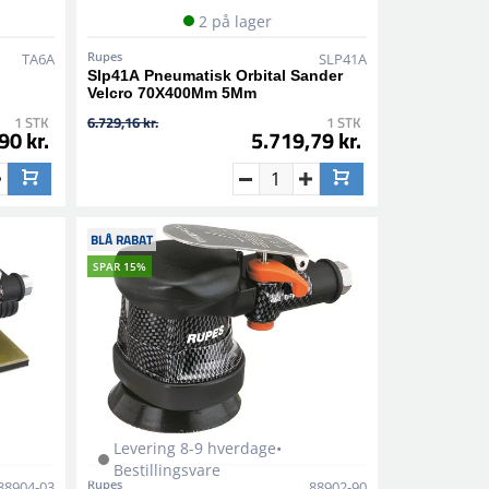
2 på lager
Rupes
TA6A
SLP41A
Slp41A Pneumatisk Orbital Sander
Velcro 70X400Mm 5Mm
1 STK
6.729,16 kr.
1 STK
90 kr.
5.719,79 kr.
BLÅ RABAT
SPAR 15%
Levering 8-9 hverdage•
Bestillingsvare
Rupes
88904-03
88902-90