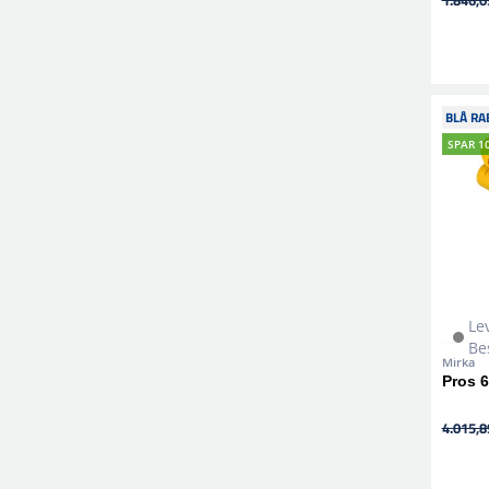
1.846,05
BLÅ RA
SPAR 1
Le
Be
Mirka
Pros 
4.015,89