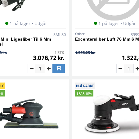
1 på lager • Udgår
1 på lager • Udgår
Other
SML30
399
Mini Ligesliber Til 6 Mm
Excentersliber Luft 76 Mm 6 
el
 kr.
1 STK
1.556,25 kr.
3.076,72 kr.
1.322,
LG
BLÅ RABAT
0%
SPAR 15%