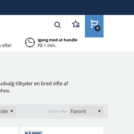
0
Igang med at handle
 efter
På 1 min.
valg tilbyder en bred vifte af
ehov.
Sorter efter
BLÅ RABAT