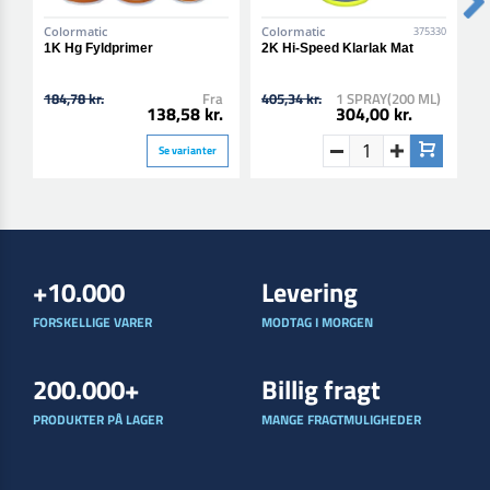
Colormatic
Colormatic
C
375330
1K Hg Fyldprimer
2K Hi-Speed Klarlak Mat
2
184,78 kr.
Fra
405,34 kr.
1 SPRAY(200 ML)
4
138,58 kr.
304,00 kr.
Se varianter
+10.000
Levering
FORSKELLIGE VARER
MODTAG I MORGEN
200.000+
Billig fragt
PRODUKTER PÅ LAGER
MANGE FRAGTMULIGHEDER