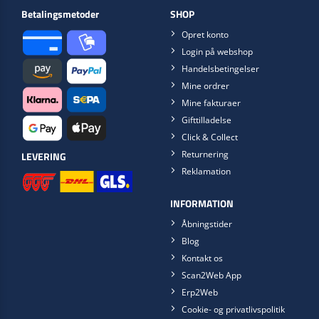
Betalingsmetoder
SHOP
Opret konto
Login på webshop
Handelsbetingelser
Mine ordrer
Mine fakturaer
Gifttilladelse
Click & Collect
Returnering
LEVERING
Reklamation
INFORMATION
Åbningstider
Blog
Kontakt os
Scan2Web App
Erp2Web
Cookie- og privatlivspolitik