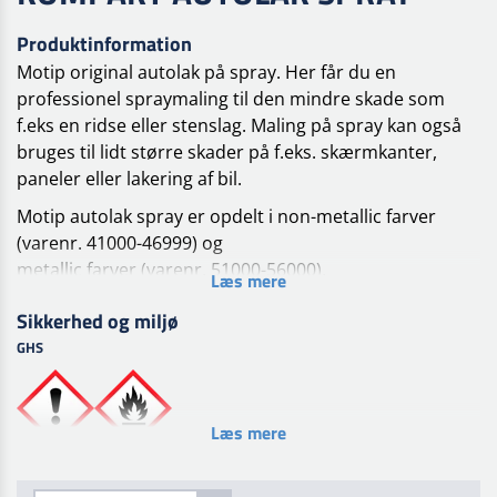
Produktinformation
Motip original autolak på spray. Her får du en
professionel spraymaling til den mindre skade som
f.eks en ridse eller stenslag. Maling på spray kan også
bruges til lidt større skader på f.eks. skærmkanter,
paneler eller lakering af bil.
Motip autolak spray er opdelt i non-metallic farver
(varenr. 41000-46999) og
metallic farver (varenr. 51000-56000).
Læs mere
Forbehandling
Sikkerhed og miljø
Overfladen skal være ren, tør og fri for fedt. Fjern løs
GHS
gammel lak, rust og slib
overflade. Påfør et lag MoTip primer egnet til
overfladen. Efter tørring slibes bundlaget (korn 600).
Læs mere
Behandling
Overfladen skal være ren, tør og fri for fedt. Aerosolen