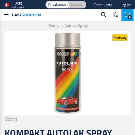
(DKK)
Privatperson
Business
Opret konto
Log ind
inkl. moms
0
Forside
/
Maling og lak
/
Autolak
/
Base- og tonefarver
/
Kompakt Autolak Spray
PRODUKTER
Restsalg
BRANCHER
MÆRKER
BLOG
NYHEDER
Motip
KOMPAKT AUTOLAK SPRAY