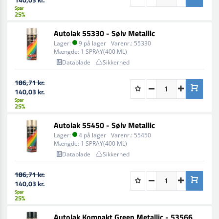
Spar
25%
Autolak 55330 - Sølv Metallic
Lager:
9 på lager
Varenr.:
55330
Mængde:
1 SPRAY(400 ML)
Datablade
Sikkerhed
186,71 kr.
140,03 kr.
Spar
25%
Autolak 55450 - Sølv Metallic
Lager:
4 på lager
Varenr.:
55450
Mængde:
1 SPRAY(400 ML)
Datablade
Sikkerhed
186,71 kr.
140,03 kr.
Spar
25%
Autolak Kompakt Green Metallic - 53566