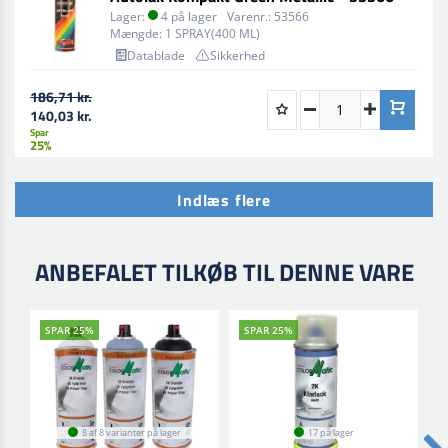
Lager:
4 på lager
Varenr.:
53566
Mængde:
1 SPRAY(400 ML)
Datablade
Sikkerhed
186,71 kr.
140,03 kr.
Spar
25%
Indlæs flere
ANBEFALET TILKØB TIL DENNE VARE
SPAR 25%
SPAR 25%
8 af 8 varianter på lager
17 på lager