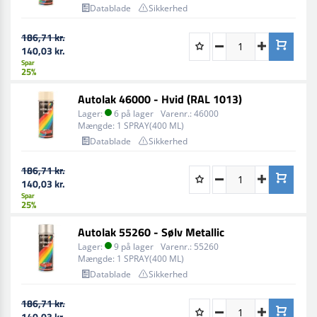
Datablade
Sikkerhed
186,71 kr.
140,03 kr.
Spar
25%
Autolak 46000 - Hvid (RAL 1013)
Lager:
6 på lager
Varenr.:
46000
Mængde:
1 SPRAY(400 ML)
Datablade
Sikkerhed
186,71 kr.
140,03 kr.
Spar
25%
Autolak 55260 - Sølv Metallic
Lager:
9 på lager
Varenr.:
55260
Mængde:
1 SPRAY(400 ML)
Datablade
Sikkerhed
186,71 kr.
140,03 kr.