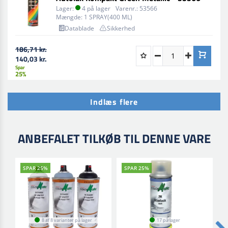
Lager:
4 på lager
Varenr.:
53566
Mængde:
1 SPRAY(400 ML)
Datablade
Sikkerhed
186,71 kr.
140,03 kr.
Spar
25%
Indlæs flere
ANBEFALET TILKØB TIL DENNE VARE
SPAR 25%
SPAR 25%
8 af 8 varianter på lager
17 på lager