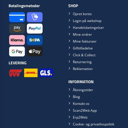
Betalingsmetoder
SHOP
Opret konto
Login på webshop
Handelsbetingelser
Mine ordrer
Mine fakturaer
Gifttilladelse
Click & Collect
Returnering
LEVERING
Reklamation
INFORMATION
Åbningstider
Blog
Kontakt os
Scan2Web App
Erp2Web
Cookie- og privatlivspolitik