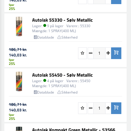
Spar
25%
Autolak 55330 - Sølv Metallic
Lager:
9 på lager
Varenr.:
55330
Mængde:
1 SPRAY(400 ML)
Datablade
Sikkerhed
186,71 kr.
140,03 kr.
Spar
25%
Autolak 55450 - Sølv Metallic
Lager:
4 på lager
Varenr.:
55450
Mængde:
1 SPRAY(400 ML)
Datablade
Sikkerhed
186,71 kr.
140,03 kr.
Spar
25%
Autolak Kompakt Green Metallic - 53566