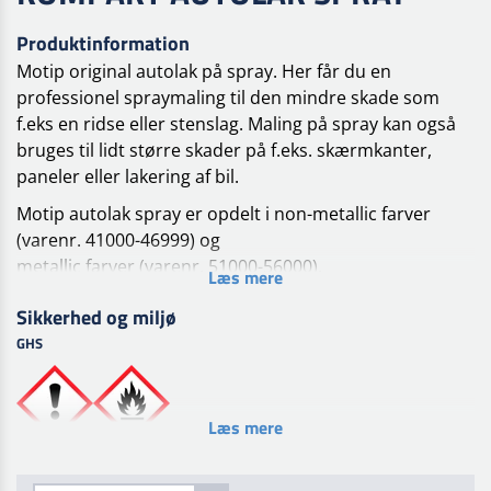
Produktinformation
Motip original autolak på spray. Her får du en
professionel spraymaling til den mindre skade som
f.eks en ridse eller stenslag. Maling på spray kan også
bruges til lidt større skader på f.eks. skærmkanter,
paneler eller lakering af bil.
Motip autolak spray er opdelt i non-metallic farver
(varenr. 41000-46999) og
metallic farver (varenr. 51000-56000).
Læs mere
Forbehandling
Sikkerhed og miljø
Overfladen skal være ren, tør og fri for fedt. Fjern løs
GHS
gammel lak, rust og slib
overflade. Påfør et lag MoTip primer egnet til
overfladen. Efter tørring slibes bundlaget (korn 600).
Læs mere
Behandling
Overfladen skal være ren, tør og fri for fedt. Aerosolen