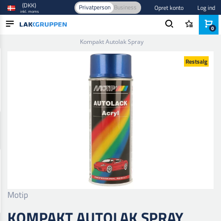
(DKK)
Privatperson
Business
Opret konto
Log ind
inkl. moms
0
Forside
/
Maling og lak
/
Autolak
/
Base- og tonefarver
/
Kompakt Autolak Spray
PRODUKTER
Restsalg
BRANCHER
MÆRKER
BLOG
NYHEDER
Motip
KOMPAKT AUTOLAK SPRAY