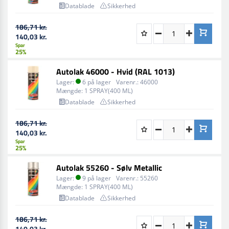
Datablade
Sikkerhed
186,71 kr.
140,03 kr.
Spar
25%
Autolak 46000 - Hvid (RAL 1013)
Lager:
6 på lager
Varenr.:
46000
Mængde:
1 SPRAY(400 ML)
Datablade
Sikkerhed
186,71 kr.
140,03 kr.
Spar
25%
Autolak 55260 - Sølv Metallic
Lager:
9 på lager
Varenr.:
55260
Mængde:
1 SPRAY(400 ML)
Datablade
Sikkerhed
186,71 kr.
140,03 kr.