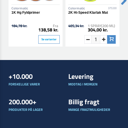
Colormatic
Colormatic
C
375330
1K Hg Fyldprimer
2K Hi-Speed Klarlak Mat
2
184,78 kr.
Fra
405,34 kr.
1 SPRAY(200 ML)
4
138,58 kr.
304,00 kr.
Se varianter
+10.000
Levering
FORSKELLIGE VARER
MODTAG I MORGEN
200.000+
Billig fragt
PRODUKTER PÅ LAGER
MANGE FRAGTMULIGHEDER