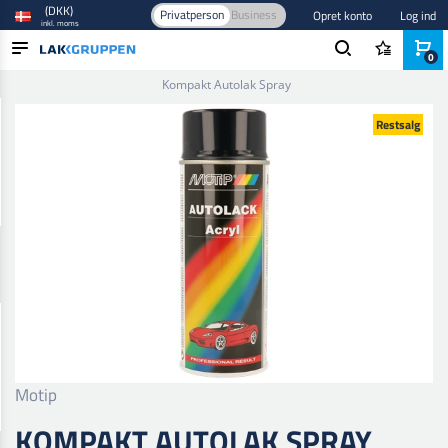
(DKK)
Privatperson
Business
Opret konto
Log ind
inkl. moms
0
Forside
/
Maling og lak
/
Autolak
/
Base- og tonefarver
/
Kompakt Autolak Spray
PRODUKTER
Restsalg
BRANCHER
MÆRKER
BLOG
NYHEDER
Motip
KOMPAKT AUTOLAK SPRAY