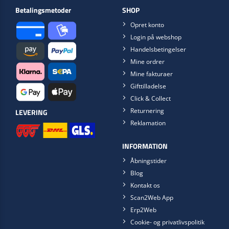
Betalingsmetoder
SHOP
Opret konto
Login på webshop
Handelsbetingelser
Mine ordrer
Mine fakturaer
Gifttilladelse
Click & Collect
Returnering
LEVERING
Reklamation
INFORMATION
Åbningstider
Blog
Kontakt os
Scan2Web App
Erp2Web
Cookie- og privatlivspolitik