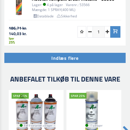
Lager:
4 på lager
Varenr.:
53566
Mængde:
1 SPRAY(400 ML)
Datablade
Sikkerhed
186,71 kr.
140,03 kr.
Spar
25%
Indlæs flere
ANBEFALET TILKØB TIL DENNE VARE
SPAR 25%
SPAR 25%
8 af 8 varianter på lager
17 på lager