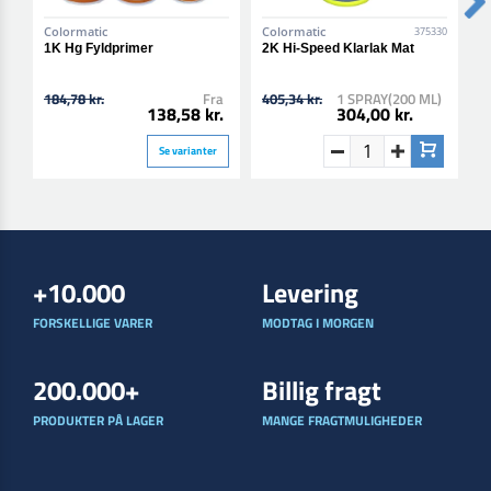
Colormatic
Colormatic
C
375330
1K Hg Fyldprimer
2K Hi-Speed Klarlak Mat
2
184,78 kr.
Fra
405,34 kr.
1 SPRAY(200 ML)
4
138,58 kr.
304,00 kr.
Se varianter
+10.000
Levering
FORSKELLIGE VARER
MODTAG I MORGEN
200.000+
Billig fragt
PRODUKTER PÅ LAGER
MANGE FRAGTMULIGHEDER