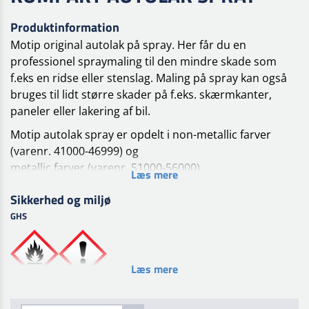
Produktinformation
Motip original autolak på spray. Her får du en
professionel spraymaling til den mindre skade som
f.eks en ridse eller stenslag. Maling på spray kan også
bruges til lidt større skader på f.eks. skærmkanter,
paneler eller lakering af bil.
Motip autolak spray er opdelt i non-metallic farver
(varenr. 41000-46999) og
metallic farver (varenr. 51000-56000).
Læs mere
Forbehandling
Sikkerhed og miljø
Overfladen skal være ren, tør og fri for fedt. Fjern løs
GHS
gammel lak, rust og slib
overflade. Påfør et lag MoTip primer egnet til
overfladen. Efter tørring slibes bundlaget (korn 600).
Læs mere
Behandling
Overfladen skal være ren, tør og fri for fedt. Aerosolen