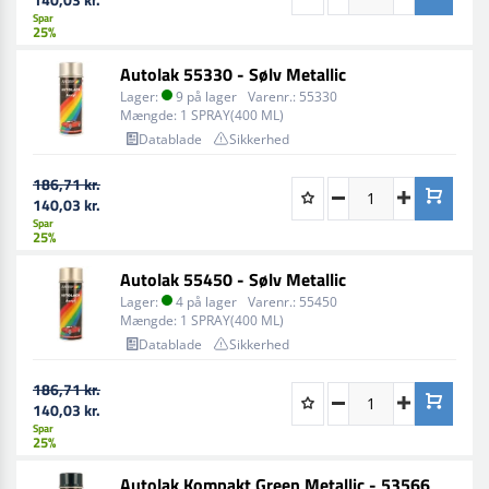
Spar
25%
Autolak 55330 - Sølv Metallic
Lager:
9 på lager
Varenr.:
55330
Mængde:
1 SPRAY(400 ML)
Datablade
Sikkerhed
186,71 kr.
140,03 kr.
Spar
25%
Autolak 55450 - Sølv Metallic
Lager:
4 på lager
Varenr.:
55450
Mængde:
1 SPRAY(400 ML)
Datablade
Sikkerhed
186,71 kr.
140,03 kr.
Spar
25%
Autolak Kompakt Green Metallic - 53566