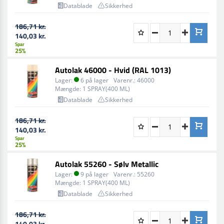
Datablade
Sikkerhed
186,71 kr.
140,03 kr.
Spar
25%
Autolak 46000 - Hvid (RAL 1013)
Lager:
6 på lager
Varenr.:
46000
Mængde:
1 SPRAY(400 ML)
Datablade
Sikkerhed
186,71 kr.
140,03 kr.
Spar
25%
Autolak 55260 - Sølv Metallic
Lager:
9 på lager
Varenr.:
55260
Mængde:
1 SPRAY(400 ML)
Datablade
Sikkerhed
186,71 kr.
140,03 kr.