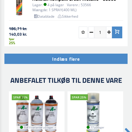
Lager:
4 på lager
Varenr.:
53566
Mængde:
1 SPRAY(400 ML)
Datablade
Sikkerhed
186,71 kr.
140,03 kr.
Spar
25%
Indlæs flere
ANBEFALET TILKØB TIL DENNE VARE
SPAR 25%
SPAR 25%
8 af 8 varianter på lager
17 på lager