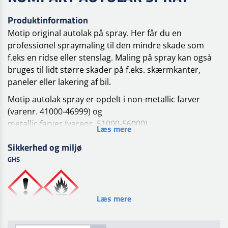
Produktinformation
Motip original autolak på spray. Her får du en
professionel spraymaling til den mindre skade som
f.eks en ridse eller stenslag. Maling på spray kan også
bruges til lidt større skader på f.eks. skærmkanter,
paneler eller lakering af bil.
Motip autolak spray er opdelt i non-metallic farver
(varenr. 41000-46999) og
metallic farver (varenr. 51000-56000).
Læs mere
Forbehandling
Sikkerhed og miljø
Overfladen skal være ren, tør og fri for fedt. Fjern løs
GHS
gammel lak, rust og slib
overflade. Påfør et lag MoTip primer egnet til
overfladen. Efter tørring slibes bundlaget (korn 600).
Læs mere
Behandling
Overfladen skal være ren, tør og fri for fedt. Aerosolen