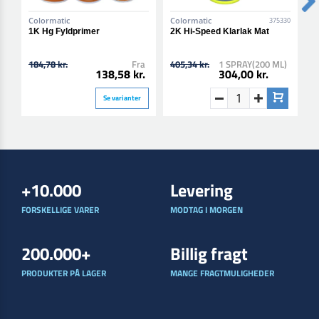
Colormatic
Colormatic
C
375330
1K Hg Fyldprimer
2K Hi-Speed Klarlak Mat
2
184,78 kr.
Fra
405,34 kr.
1 SPRAY(200 ML)
4
138,58 kr.
304,00 kr.
Se varianter
+10.000
Levering
FORSKELLIGE VARER
MODTAG I MORGEN
200.000+
Billig fragt
PRODUKTER PÅ LAGER
MANGE FRAGTMULIGHEDER