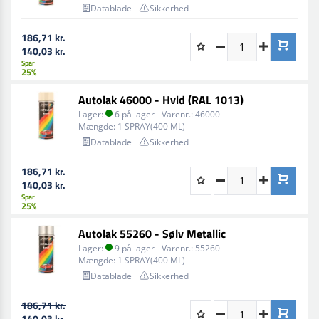
Datablade
Sikkerhed
186,71 kr.
140,03 kr.
Spar
25%
Autolak 46000 - Hvid (RAL 1013)
Lager:
6 på lager
Varenr.:
46000
Mængde:
1 SPRAY(400 ML)
Datablade
Sikkerhed
186,71 kr.
140,03 kr.
Spar
25%
Autolak 55260 - Sølv Metallic
Lager:
9 på lager
Varenr.:
55260
Mængde:
1 SPRAY(400 ML)
Datablade
Sikkerhed
186,71 kr.
140,03 kr.