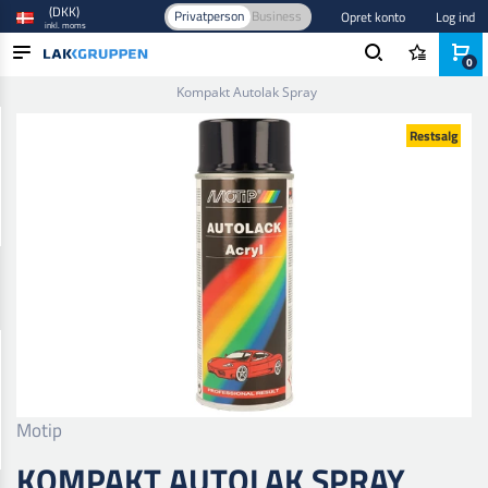
(DKK)
Privatperson
Business
Opret konto
Log ind
inkl. moms
0
Forside
/
Maling og lak
/
Autolak
/
Base- og tonefarver
/
Kompakt Autolak Spray
PRODUKTER
Restsalg
BRANCHER
MÆRKER
BLOG
NYHEDER
Motip
KOMPAKT AUTOLAK SPRAY