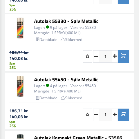
Spar
25%
Autolak 55330 - Sølv Metallic
Lager:
9 på lager
Varenr.:
55330
Mængde:
1 SPRAY(400 ML)
Datablade
Sikkerhed
186,71 kr.
140,03 kr.
Spar
25%
Autolak 55450 - Sølv Metallic
Lager:
4 på lager
Varenr.:
55450
Mængde:
1 SPRAY(400 ML)
Datablade
Sikkerhed
186,71 kr.
140,03 kr.
Spar
25%
Autolak Kompakt Green Metallic - 53566