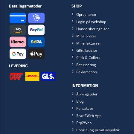
Betalingsmetoder
SHOP
Opret konto
Login på webshop
Handelsbetingelser
Mine ordrer
Mine fakturaer
Gifttilladelse
Click & Collect
Returnering
LEVERING
Reklamation
INFORMATION
Åbningstider
Blog
Kontakt os
Scan2Web App
Erp2Web
Cookie- og privatlivspolitik