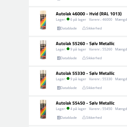
Autolak 46000 - Hvid (RAL 1013)
Lager:
6 på lager
Varenr.:
46000
Mængd
Datablade
Sikkerhed
Autolak 55260 - Sølv Metallic
Lager:
9 på lager
Varenr.:
55260
Mængd
Datablade
Sikkerhed
Autolak 55330 - Sølv Metallic
Lager:
9 på lager
Varenr.:
55330
Mængd
Datablade
Sikkerhed
Autolak 55450 - Sølv Metallic
Lager:
4 på lager
Varenr.:
55450
Mængd
Datablade
Sikkerhed