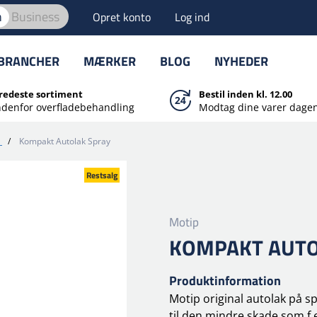
n
Business
Opret konto
Log ind
BRANCHER
MÆRKER
BLOG
NYHEDER
redeste sortiment
Bestil inden kl. 12.00
ndenfor overfladebehandling
Modtag dine varer dagen
/
Kompakt Autolak Spray
Restsalg
Motip
KOMPAKT AUTO
Produktinformation
Motip original autolak på s
til den mindre skade som f.e