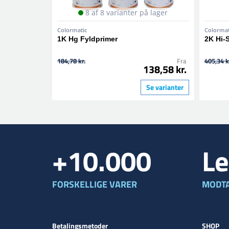
8 af 8 varianter på lager
Colormatic
Colormat
1K Hg Fyldprimer
2K Hi-
184,78 kr.
Fra
405,34 k
138,58 kr.
Se varianter
+10.000
Le
FORSKELLIGE VARER
MODTA
Betalingsmetoder
SHOP