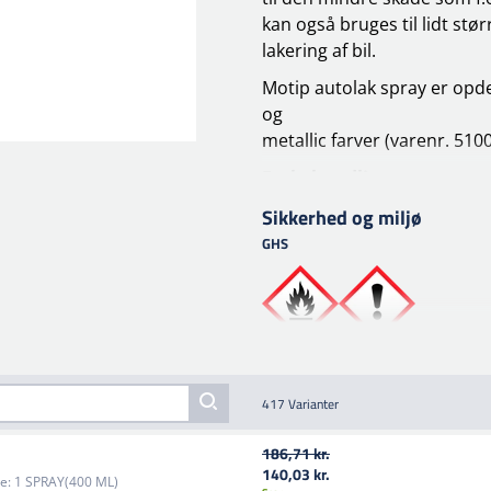
kan også bruges til lidt stø
lakering af bil.
Motip autolak spray er opde
og
metallic farver (varenr. 510
Forbehandling
Overfladen skal være ren, tør
Sikkerhed og miljø
slib
GHS
overflade. Påfør et lag MoTi
slibes bundlaget (korn 600).
Behandling
Overfladen skal være ren, tø
stuetemperatur. Bedst beha
417 Varianter
Før brug, ryst aerosolen i 2
overfladen, der skal behandl
186,71 kr.
flere tynde lag. Inden det n
140,03 kr.
e:
1 SPRAY(400 ML)