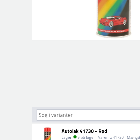
Autolak 41730 - Rød
Lager:
9 på lager
Varenr.:
41730
Mængd