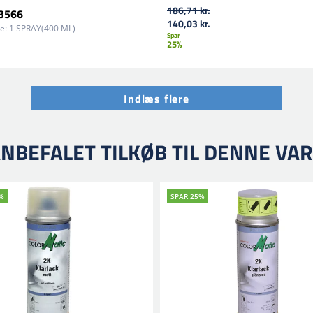
186,71 kr.
53566
140,03 kr.
e:
1 SPRAY(400 ML)
Spar
25%
Indlæs flere
NBEFALET TILKØB TIL DENNE VA
%
SPAR 25%