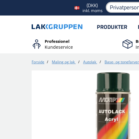
(DKK)
Privatperso
inkl. moms
PRODUKTER
Professionel
B
Kundeservice
I
Forside
/
Maling og lak
/
Autolak
/
Base- og tonefarver