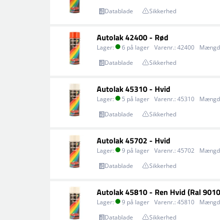
Datablade
Sikkerhed
Autolak 42400 - Rød
Lager:
6 på lager
Varenr.:
42400
Mængd
Datablade
Sikkerhed
Autolak 45310 - Hvid
Lager:
5 på lager
Varenr.:
45310
Mængd
Datablade
Sikkerhed
Autolak 45702 - Hvid
Lager:
9 på lager
Varenr.:
45702
Mængd
Datablade
Sikkerhed
Autolak 45810 - Ren Hvid (Ral 9010
Lager:
9 på lager
Varenr.:
45810
Mængd
Datablade
Sikkerhed