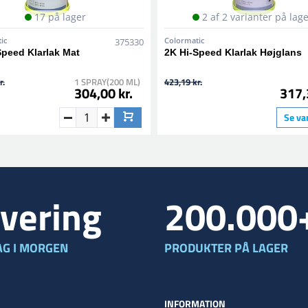
17 på lager
2 af 2 varianter på lag
ic
Colormatic
375330
Speed Klarlak Mat
2K Hi-Speed Klarlak Højglans
r.
1 SPRAY(200 ML)
423,19 kr.
304,00 kr.
317,
Se va
vering
200.000
G I MORGEN
PRODUKTER PÅ LAGER
INFORMATION