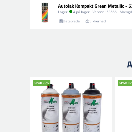
Autolak Kompakt Green Metallic - 
Lager:
4 på lager
Varenr.:
53566
Mængd
Datablade
Sikkerhed
A
SPAR 25%
SPAR 25