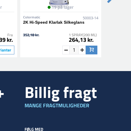
er
19 på lager
Colormatic
Colormatic
50003-14
2K Hi-Speed Klarlak Silkeglans
1K Epoxy Pr
Fra
352,18 kr.
1 SPRAY(200 ML)
184,78 kr.
39 kr.
264,13 kr.
rianter
+
Billig fragt
MANGE FRAGTMULIGHEDER
FØLG MED