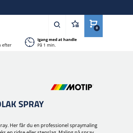
0
Igang med at handle
 efter
På 1 min.
LAK SPRAY
pray. Her får du en professionel spraymaling
ks en ridse eller stenslag. Maling på spray