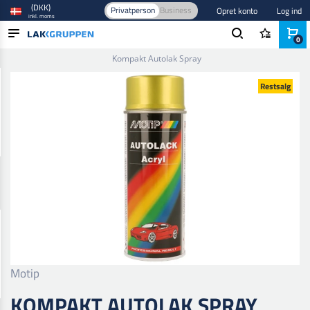
(DKK)
Privatperson
Business
Opret konto
Log ind
inkl. moms
0
Forside
/
Maling og lak
/
Autolak
/
Base- og tonefarver
/
Kompakt Autolak Spray
PRODUKTER
Restsalg
BRANCHER
MÆRKER
BLOG
NYHEDER
Motip
KOMPAKT AUTOLAK SPRAY