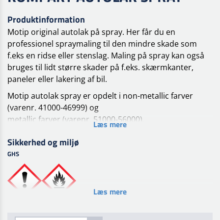
Produktinformation
Motip original autolak på spray. Her får du en
professionel spraymaling til den mindre skade som
f.eks en ridse eller stenslag. Maling på spray kan også
bruges til lidt større skader på f.eks. skærmkanter,
paneler eller lakering af bil.
Motip autolak spray er opdelt i non-metallic farver
(varenr. 41000-46999) og
metallic farver (varenr. 51000-56000).
Læs mere
Forbehandling
Sikkerhed og miljø
Overfladen skal være ren, tør og fri for fedt. Fjern løs
GHS
gammel lak, rust og slib
overflade. Påfør et lag MoTip primer egnet til
overfladen. Efter tørring slibes bundlaget (korn 600).
Læs mere
Behandling
Overfladen skal være ren, tør og fri for fedt. Aerosolen