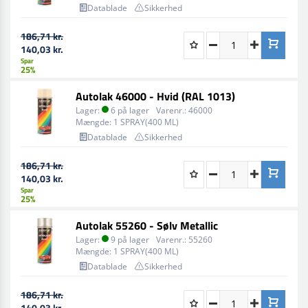
Datablade
Sikkerhed
186,71 kr.
140,03 kr.
Spar
25%
Autolak 46000 - Hvid (RAL 1013)
Lager:
6 på lager
Varenr.:
46000
Mængde:
1 SPRAY(400 ML)
Datablade
Sikkerhed
186,71 kr.
140,03 kr.
Spar
25%
Autolak 55260 - Sølv Metallic
Lager:
9 på lager
Varenr.:
55260
Mængde:
1 SPRAY(400 ML)
Datablade
Sikkerhed
186,71 kr.
140,03 kr.