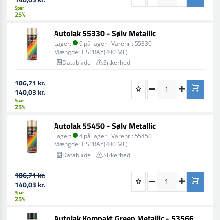
Spar
25%
Autolak 55330 - Sølv Metallic
Lager:
9 på lager
Varenr.:
55330
Mængde:
1 SPRAY(400 ML)
Datablade
Sikkerhed
186,71 kr.
140,03 kr.
Spar
25%
Autolak 55450 - Sølv Metallic
Lager:
4 på lager
Varenr.:
55450
Mængde:
1 SPRAY(400 ML)
Datablade
Sikkerhed
186,71 kr.
140,03 kr.
Spar
25%
Autolak Kompakt Green Metallic - 53566