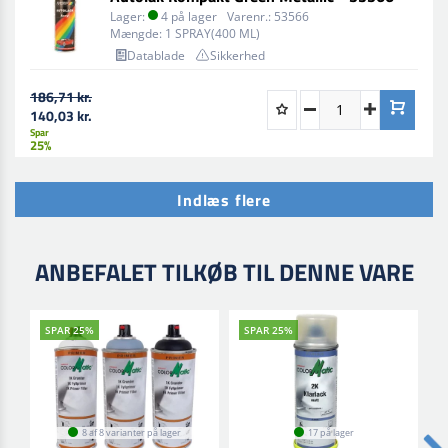
Lager:
4 på lager
Varenr.:
53566
Mængde:
1 SPRAY(400 ML)
Datablade
Sikkerhed
186,71 kr.
140,03 kr.
Spar
25%
Indlæs flere
ANBEFALET TILKØB TIL DENNE VARE
SPAR 25%
SPAR 25%
8 af 8 varianter på lager
17 på lager