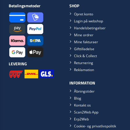
Betalingsmetoder
SHOP
Opret konto
Login på webshop
Handelsbetingelser
Mine ordrer
Mine fakturaer
Gifttilladelse
Click & Collect
Returnering
LEVERING
Reklamation
INFORMATION
Åbningstider
Blog
Kontakt os
Scan2Web App
Erp2Web
Cookie- og privatlivspolitik