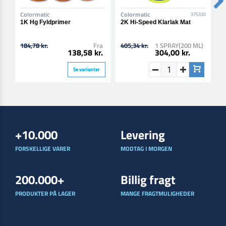
Colormatic
Colormatic
C
375330
1K Hg Fyldprimer
2K Hi-Speed Klarlak Mat
2
184,78 kr.
Fra
405,34 kr.
1 SPRAY(200 ML)
4
138,58 kr.
304,00 kr.
Se varianter
+10.000
Levering
FORSKELLIGE VARER
MODTAG I MORGEN
200.000+
Billig fragt
PRODUKTER PÅ LAGER
MANGE FRAGTMULIGHEDER