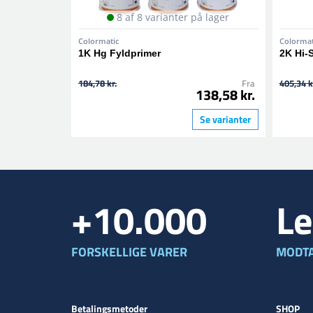
8 af 8 varianter på lager
Colormatic
Colormat
1K Hg Fyldprimer
2K Hi-
184,78 kr.
Fra
405,34 k
138,58 kr.
Se varianter
+10.000
Le
FORSKELLIGE VARER
MODTA
Betalingsmetoder
SHOP