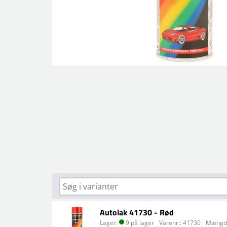
Autolak 41730 - Rød
Lager:
9 på lager
Varenr.:
41730
Mængd