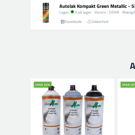
Autolak Kompakt Green Metallic - 
Lager:
4 på lager
Varenr.:
53566
Mængd
Datablade
Sikkerhed
A
SPAR 25%
SPAR 25