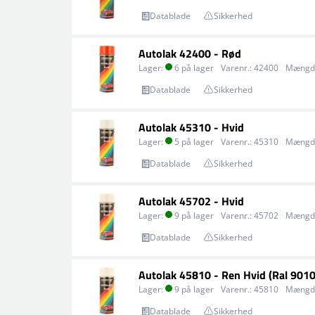
Datablade
Sikkerhed
Autolak 42400 - Rød
Lager:
6 på lager
Varenr.:
42400
Mængd
Datablade
Sikkerhed
Autolak 45310 - Hvid
Lager:
5 på lager
Varenr.:
45310
Mængd
Datablade
Sikkerhed
Autolak 45702 - Hvid
Lager:
9 på lager
Varenr.:
45702
Mængd
Datablade
Sikkerhed
Autolak 45810 - Ren Hvid (Ral 9010
Lager:
9 på lager
Varenr.:
45810
Mængd
Datablade
Sikkerhed