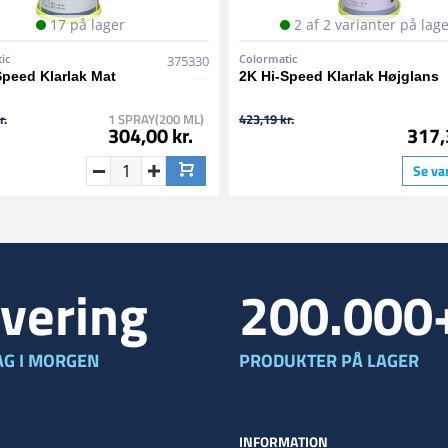
17 på lager
2 af 2 varianter på lag
ic
Colormatic
375330
Speed Klarlak Mat
2K Hi-Speed Klarlak Højglans
r.
1 SPRAY(200 ML)
423,19 kr.
304,00 kr.
317,
Se va
vering
200.000
G I MORGEN
PRODUKTER PÅ LAGER
INFORMATION