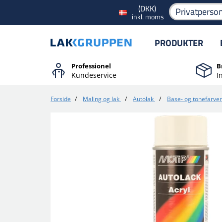
(DKK)
Privatperso
inkl. moms
PRODUKTER
Professionel
B
Kundeservice
I
Forside
/
Maling og lak
/
Autolak
/
Base- og tonefarver