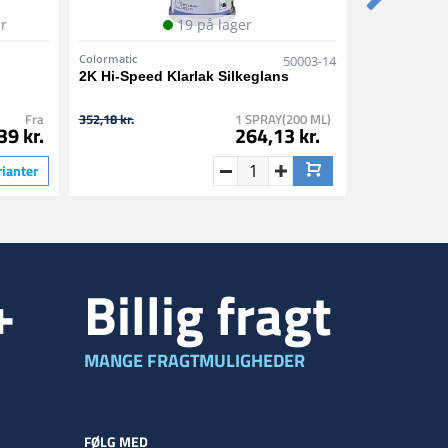
er
19 på lager
Colormatic
Colormatic
50003-14
2K Hi-Speed Klarlak Silkeglans
1K Epoxy Pr
Fra
352,18 kr.
1 SPRAY(200 ML)
184,78 kr.
39 kr.
264,13 kr.
rianter
+
Billig fragt
MANGE FRAGTMULIGHEDER
FØLG MED