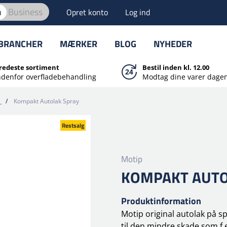
n
Business
Opret konto
Log ind
BRANCHER
MÆRKER
BLOG
NYHEDER
redeste sortiment
Bestil inden kl. 12.00
ndenfor overfladebehandling
Modtag dine varer dagen
/
Kompakt Autolak Spray
Restsalg
Motip
KOMPAKT AUTO
Produktinformation
Motip original autolak på s
til den mindre skade som f.e