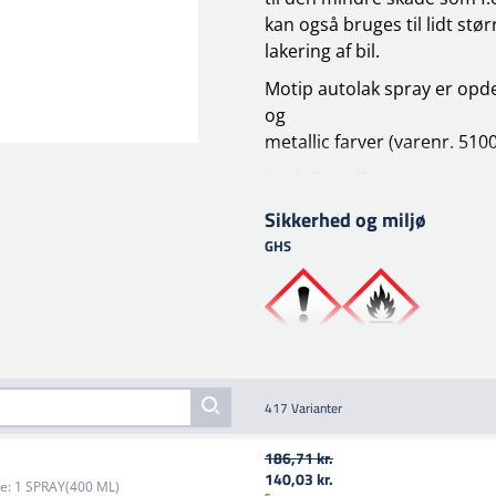
kan også bruges til lidt stø
lakering af bil.
Motip autolak spray er opde
og
metallic farver (varenr. 510
Forbehandling
Overfladen skal være ren, tør
Sikkerhed og miljø
slib
GHS
overflade. Påfør et lag MoTi
slibes bundlaget (korn 600).
Behandling
Overfladen skal være ren, tø
stuetemperatur. Bedst beha
417 Varianter
Før brug, ryst aerosolen i 2
overfladen, der skal behandl
186,71 kr.
flere tynde lag. Inden det n
140,03 kr.
e:
1 SPRAY(400 ML)