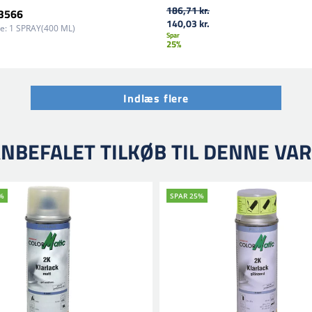
186,71 kr.
53566
140,03 kr.
e:
1 SPRAY(400 ML)
Spar
25%
Indlæs flere
NBEFALET TILKØB TIL DENNE VA
%
SPAR 25%