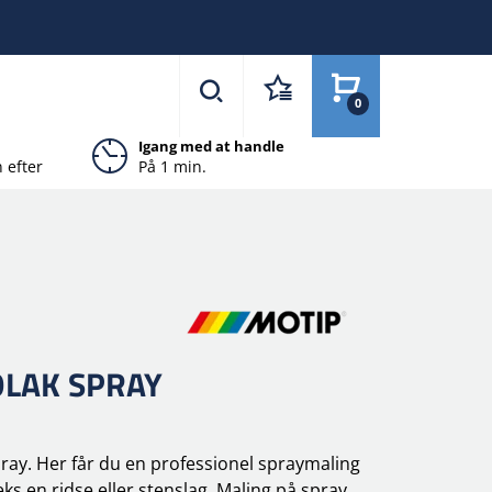
0
Igang med at handle
 efter
På 1 min.
LAK SPRAY
pray. Her får du en professionel spraymaling
ks en ridse eller stenslag. Maling på spray