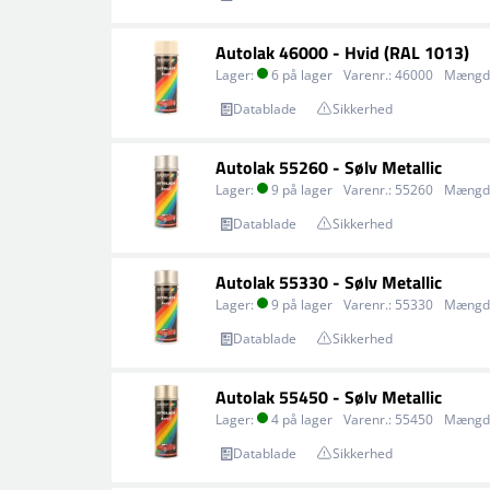
Autolak 46000 - Hvid (RAL 1013)
Lager:
6 på lager
Varenr.:
46000
Mængd
Datablade
Sikkerhed
Autolak 55260 - Sølv Metallic
Lager:
9 på lager
Varenr.:
55260
Mængd
Datablade
Sikkerhed
Autolak 55330 - Sølv Metallic
Lager:
9 på lager
Varenr.:
55330
Mængd
Datablade
Sikkerhed
Autolak 55450 - Sølv Metallic
Lager:
4 på lager
Varenr.:
55450
Mængd
Datablade
Sikkerhed