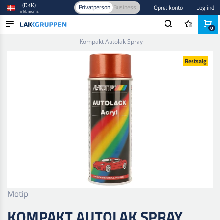
(DKK)
Privatperson
Business
Opret konto
Log ind
inkl. moms
0
Forside
/
Maling og lak
/
Autolak
/
Base- og tonefarver
/
Kompakt Autolak Spray
PRODUKTER
Restsalg
BRANCHER
MÆRKER
BLOG
NYHEDER
Motip
KOMPAKT AUTOLAK SPRAY