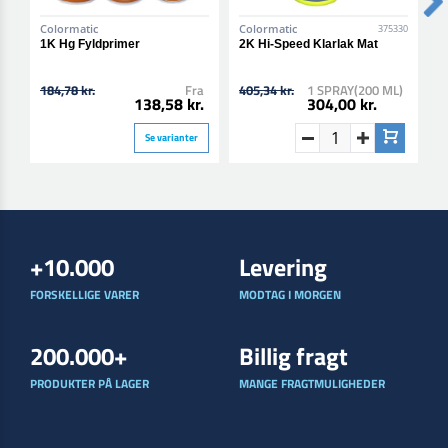
Colormatic
Colormatic
C
375330
1K Hg Fyldprimer
2K Hi-Speed Klarlak Mat
2
184,78 kr.
Fra
405,34 kr.
1 SPRAY(200 ML)
4
138,58 kr.
304,00 kr.
Se varianter
+10.000
Levering
FORSKELLIGE VARER
MODTAG I MORGEN
200.000+
Billig fragt
PRODUKTER PÅ LAGER
MANGE FRAGTMULIGHEDER