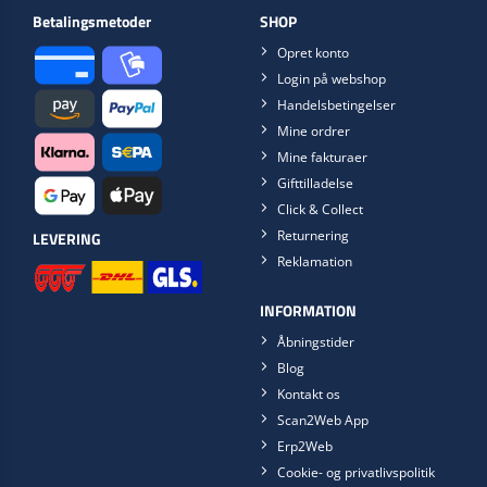
Betalingsmetoder
SHOP
Opret konto
Login på webshop
Handelsbetingelser
Mine ordrer
Mine fakturaer
Gifttilladelse
Click & Collect
Returnering
LEVERING
Reklamation
INFORMATION
Åbningstider
Blog
Kontakt os
Scan2Web App
Erp2Web
Cookie- og privatlivspolitik