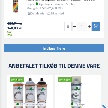
Lager:
4 på lager
Varenr.:
53566
Mængde:
1 SPRAY(400 ML)
Datablade
Sikkerhed
186,71 kr.
140,03 kr.
Spar
25%
Indlæs flere
ANBEFALET TILKØB TIL DENNE VARE
SPAR 25%
SPAR 25%
8 af 8 varianter på lager
17 på lager