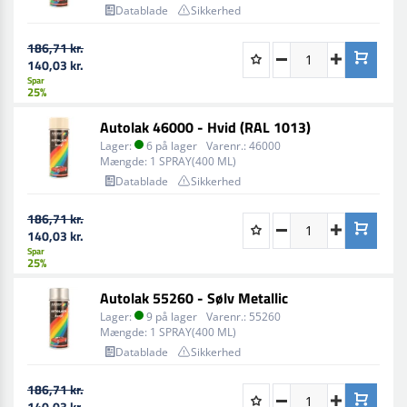
Datablade
Sikkerhed
186,71 kr.
140,03 kr.
Spar
25%
Autolak 46000 - Hvid (RAL 1013)
Lager:
6 på lager
Varenr.:
46000
Mængde:
1 SPRAY(400 ML)
Datablade
Sikkerhed
186,71 kr.
140,03 kr.
Spar
25%
Autolak 55260 - Sølv Metallic
Lager:
9 på lager
Varenr.:
55260
Mængde:
1 SPRAY(400 ML)
Datablade
Sikkerhed
186,71 kr.
140,03 kr.