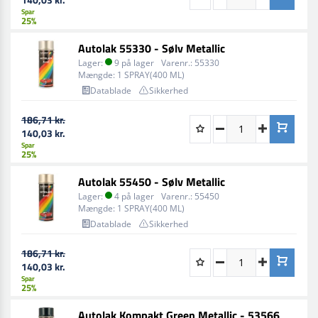
Spar
25%
Autolak 55330 - Sølv Metallic
Lager:
9 på lager
Varenr.:
55330
Mængde:
1 SPRAY(400 ML)
Datablade
Sikkerhed
186,71 kr.
140,03 kr.
Spar
25%
Autolak 55450 - Sølv Metallic
Lager:
4 på lager
Varenr.:
55450
Mængde:
1 SPRAY(400 ML)
Datablade
Sikkerhed
186,71 kr.
140,03 kr.
Spar
25%
Autolak Kompakt Green Metallic - 53566