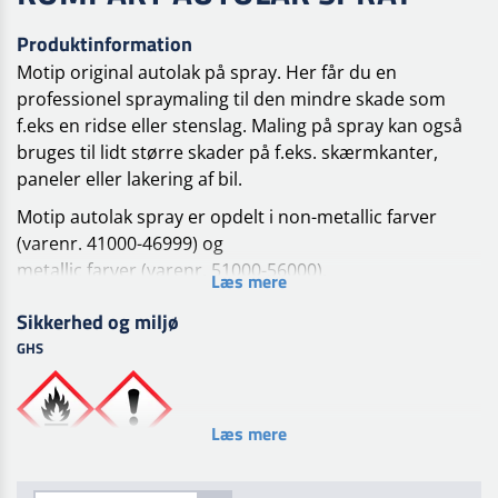
Produktinformation
Motip original autolak på spray. Her får du en
professionel spraymaling til den mindre skade som
f.eks en ridse eller stenslag. Maling på spray kan også
bruges til lidt større skader på f.eks. skærmkanter,
paneler eller lakering af bil.
Motip autolak spray er opdelt i non-metallic farver
(varenr. 41000-46999) og
metallic farver (varenr. 51000-56000).
Læs mere
Forbehandling
Sikkerhed og miljø
Overfladen skal være ren, tør og fri for fedt. Fjern løs
GHS
gammel lak, rust og slib
overflade. Påfør et lag MoTip primer egnet til
overfladen. Efter tørring slibes bundlaget (korn 600).
Læs mere
Behandling
Overfladen skal være ren, tør og fri for fedt. Aerosolen