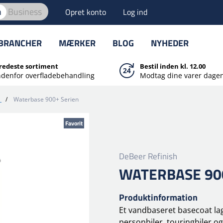
n
Business
Opret konto
Log ind
BRANCHER
MÆRKER
BLOG
NYHEDER
redeste sortiment
Bestil inden kl. 12.00
ndenfor overfladebehandling
Modtag dine varer dagen
/
Waterbase 900+ Serien
Favorit
DeBeer Refinish
WATERBASE 90
Produktinformation
Et vandbaseret basecoat lag 
personbiler, touringbiler o