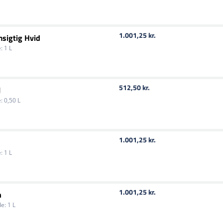
eller finere slibekorn. Fjern
rengør med affedter igen, af
Bemærk, at disse basecoats 
1.001,25 kr.
sigtig Hvid
:
1 L
512,50 kr.
l
:
0,50 L
1.001,25 kr.
:
1 L
1.001,25 kr.
n
e:
1 L