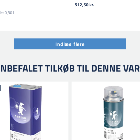
512,50 kr.
e:
0,50 L
Indlæs flere
NBEFALET TILKØB TIL DENNE VA