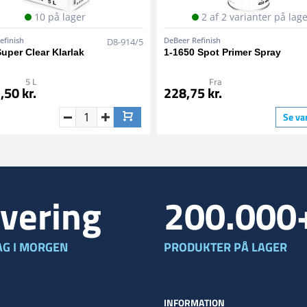
10 på lager
2 af 2 varianter på lag
efinish
DeBeer Refinish
D8-914/5
uper Clear Klarlak
1-1650 Spot Primer Spray
5 L
Fra
,50 kr.
228,75 kr.
Se va
vering
200.000
G I MORGEN
PRODUKTER PÅ LAGER
INFORMATION