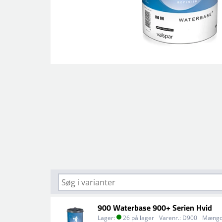
900 Waterbase 900+ Serien Hvid
Lager:
26 på lager
Varenr.:
D900
Mængd