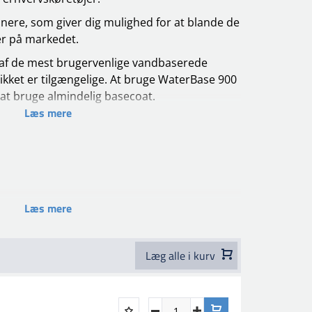
nere, som giver dig mulighed for at blande de
er på markedet.
 af de mest brugervenlige vandbaserede
likket er tilgængelige. At bruge WaterBase 900
 at bruge almindelig basecoat.
Læs mere
te tonere (herunder perle-, metallic- og
 WaterBase 900 serien holdt simpel.
arlakker og hærdere leverer dette system
en beskeden pris.
ebne og affedtede, primede dele af rent stål,
Læs mere
 plastik. Korrekt slebne GRP'er, OEM primere
 stand.
 tilsæt 10-20% fortynder.
Læg alle i kurv
r. Affedt og tør. Slib overfladen med P400