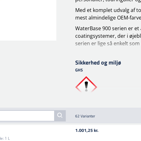
Med et komplet udvalg af to
mest almindelige OEM-farv
WaterBase 900 serien er et
coatingsystemer, der i øjeb
serien er lige så enkelt som
Med sine omhyggeligt udvalg
xirallic-blandingsfarver) er
Sikkerhed og miljø
Kombineret med primere, kl
GHS
fremragende resultater til 
Det bør kun påføres godt sl
primet aluminium og primet
og gamle laksystemer i god
Når du blander basecoaten,
62 Varianter
Overfladeforberedelse
1.001,25 kr.
Rens overfladen med affedte
e:
1 L