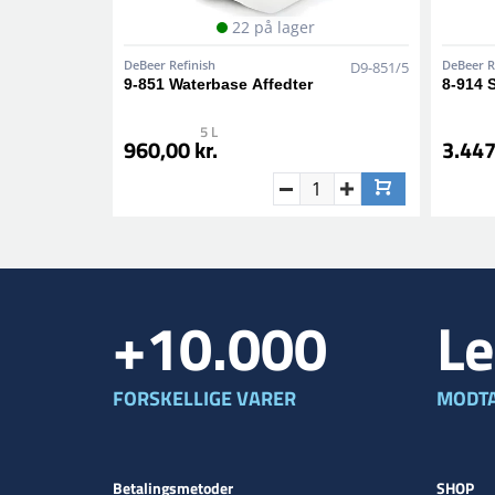
22 på lager
DeBeer Refinish
DeBeer R
D9-851/5
9-851 Waterbase Affedter
8-914 S
5 L
960,00 kr.
3.447
+10.000
Le
FORSKELLIGE VARER
MODTA
Betalingsmetoder
SHOP