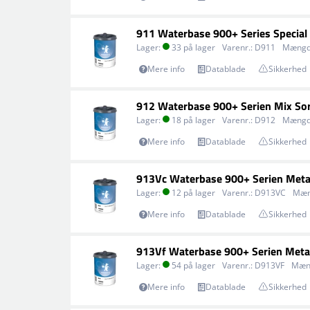
911 Waterbase 900+ Series Special
Lager:
33 på lager
Varenr.:
D911
Mængd
Mere info
Datablade
Sikkerhed
912 Waterbase 900+ Serien Mix So
Lager:
18 på lager
Varenr.:
D912
Mængd
Mere info
Datablade
Sikkerhed
913Vc Waterbase 900+ Serien Meta
Lager:
12 på lager
Varenr.:
D913VC
Mæn
Mere info
Datablade
Sikkerhed
913Vf Waterbase 900+ Serien Metal
Lager:
54 på lager
Varenr.:
D913VF
Mæn
Mere info
Datablade
Sikkerhed