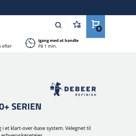
0
Igang med at handle
 efter
På 1 min.
0+ SERIEN
i et klart-over-base system. Velegnet til
g erhvervskøretøjer.