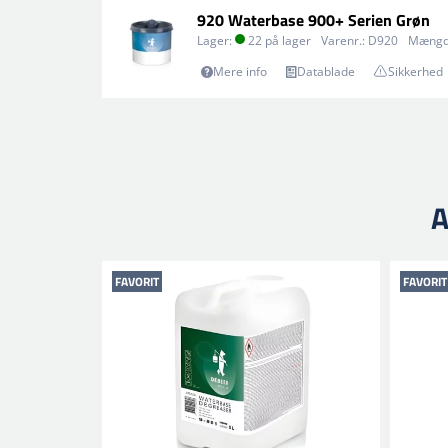
920 Waterbase 900+ Serien Grøn
Lager:
22 på lager
Varenr.:
D920
Mængd
Mere info
Datablade
Sikkerhed
A
FAVORIT
FAVORIT