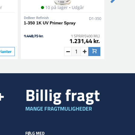
er
10 på lager • Udgår
DeBeer Refinish
DeBeer Refinis
D1-350
1-350 1K UV Primer Spray
66-038 Hæld
1.448,75 kr.
1 SPRAY(400 ML)
1 ST
1.231,44 kr.
228,75 kr
rianter
+
Billig fragt
MANGE FRAGTMULIGHEDER
FØLG MED