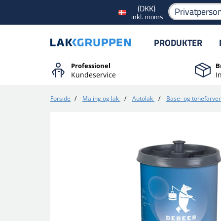
(DKK)
Privatperso
inkl. moms
PRODUKTER
Professionel
B
Kundeservice
I
Forside
/
Maling og lak
/
Autolak
/
Base- og tonefarver