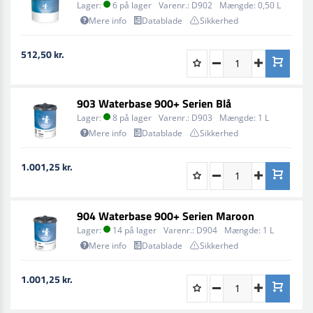
Lager:
6 på lager
Varenr.:
D902
Mængde:
0,50 L
Mere info
Datablade
Sikkerhed
512,50 kr.
903 Waterbase 900+ Serien Blå
Lager:
8 på lager
Varenr.:
D903
Mængde:
1 L
Mere info
Datablade
Sikkerhed
1.001,25 kr.
904 Waterbase 900+ Serien Maroon
Lager:
14 på lager
Varenr.:
D904
Mængde:
1 L
Mere info
Datablade
Sikkerhed
1.001,25 kr.