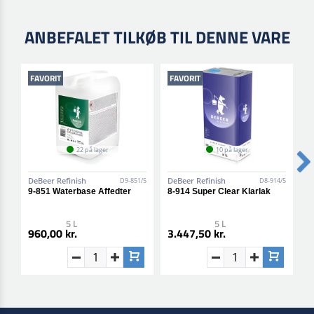
ANBEFALET TILKØB TIL DENNE VARE
FAVORIT
FAVORIT
22 på lager
10 på lager
DeBeer Refinish
DeBeer Refinish
D
D9-851/5
D8-914/5
9-851 Waterbase Affedter
8-914 Super Clear Klarlak
1
5 L
5 L
960,00 kr.
3.447,50 kr.
2