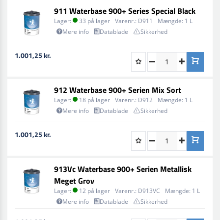
911 Waterbase 900+ Series Special Black
Lager:
33 på lager
Varenr.:
D911
Mængde:
1 L
Mere info
Datablade
Sikkerhed
1.001,25 kr.
912 Waterbase 900+ Serien Mix Sort
Lager:
18 på lager
Varenr.:
D912
Mængde:
1 L
Mere info
Datablade
Sikkerhed
1.001,25 kr.
913Vc Waterbase 900+ Serien Metallisk
Meget Grov
Lager:
12 på lager
Varenr.:
D913VC
Mængde:
1 L
Mere info
Datablade
Sikkerhed