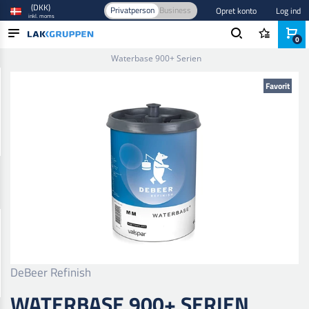
(DKK)
Privatperson
Business
Opret konto
Log ind
inkl. moms
0
Forside
/
Maling og lak
/
Autolak
/
Base- og tonefarver
/
Waterbase 900+ Serien
PRODUKTER
Favorit
BRANCHER
MÆRKER
BLOG
NYHEDER
DeBeer Refinish
WATERBASE 900+ SERIEN