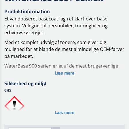
Produktinformation
Et vandbaseret basecoat lag i et klart-over-base
system. Velegnet til personbiler, touringbiler og
erhvervskøretøjer.
Med et komplet udvalg af tonere, som giver dig
mulighed for at blande de mest almindelige OEM-farver
på markedet.
WaterBase 900 serien er et af de mest brugervenlige
Læs mere
vandbaserede coatingsystemer, der i øjeblikket er
tilgængelige. At bruge WaterBase 900 serien er lige så
Sikkerhed og miljø
enkelt som at bruge almindelig basecoat.
GHS
Med sine omhyggeligt udvalgte tonere (herunder
perle-, metallic- og xirallic-blandingsfarver) er
WaterBase 900 serien holdt simpel. Kombineret med
Læs mere
primere, klarlakker og hærdere leverer dette system
fremragende resultater til en beskeden pris.