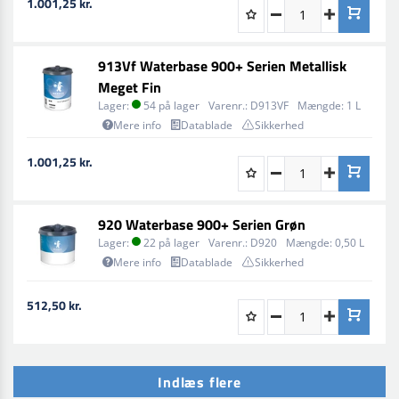
1.001,25 kr.
913Vf Waterbase 900+ Serien Metallisk
Meget Fin
Lager:
54 på lager
Varenr.:
D913VF
Mængde:
1 L
Mere info
Datablade
Sikkerhed
1.001,25 kr.
920 Waterbase 900+ Serien Grøn
Lager:
22 på lager
Varenr.:
D920
Mængde:
0,50 L
Mere info
Datablade
Sikkerhed
512,50 kr.
Indlæs flere