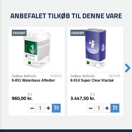
ANBEFALET TILKØB TIL DENNE VARE
FAVORIT
FAVORIT
22 på lager
10 på lager
DeBeer Refinish
DeBeer Refinish
D
D9-851/5
D8-914/5
9-851 Waterbase Affedter
8-914 Super Clear Klarlak
1
5 L
5 L
960,00 kr.
3.447,50 kr.
2