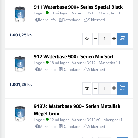
911 Waterbase 900+ Series Special Black
Lager:
33 på lager
Varenr.:
D911
Mængde:
1 L
Mere info
Datablade
Sikkerhed
1.001,25 kr.
912 Waterbase 900+ Serien Mix Sort
Lager:
18 på lager
Varenr.:
D912
Mængde:
1 L
Mere info
Datablade
Sikkerhed
1.001,25 kr.
913Vc Waterbase 900+ Serien Metallisk
Meget Grov
Lager:
12 på lager
Varenr.:
D913VC
Mængde:
1 L
Mere info
Datablade
Sikkerhed