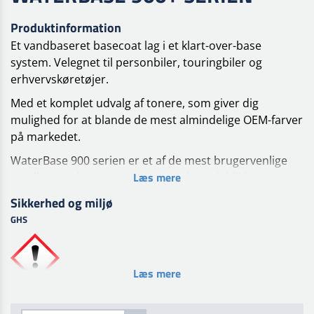
Produktinformation
Et vandbaseret basecoat lag i et klart-over-base
system. Velegnet til personbiler, touringbiler og
erhvervskøretøjer.
Med et komplet udvalg af tonere, som giver dig
mulighed for at blande de mest almindelige OEM-farver
på markedet.
WaterBase 900 serien er et af de mest brugervenlige
Læs mere
vandbaserede coatingsystemer, der i øjeblikket er
tilgængelige. At bruge WaterBase 900 serien er lige så
Sikkerhed og miljø
enkelt som at bruge almindelig basecoat.
GHS
Med sine omhyggeligt udvalgte tonere (herunder
perle-, metallic- og xirallic-blandingsfarver) er
WaterBase 900 serien holdt simpel. Kombineret med
Læs mere
primere, klarlakker og hærdere leverer dette system
fremragende resultater til en beskeden pris.