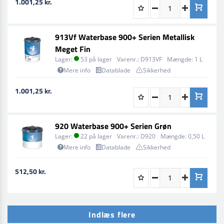
1.001,25 kr.
913Vf Waterbase 900+ Serien Metallisk
Meget Fin
Lager:
53 på lager
Varenr.:
D913VF
Mængde:
1 L
Mere info
Datablade
Sikkerhed
1.001,25 kr.
920 Waterbase 900+ Serien Grøn
Lager:
22 på lager
Varenr.:
D920
Mængde:
0,50 L
Mere info
Datablade
Sikkerhed
512,50 kr.
Indlæs flere