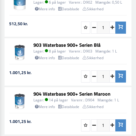
Lager:
6 på lager
Varenr.:
D902
Mængde:
0,50 L
Mere info
Datablade
Sikkerhed
512,50 kr.
903 Waterbase 900+ Serien Blå
Lager:
8 på lager
Varenr.:
D903
Mængde:
1 L
Mere info
Datablade
Sikkerhed
1.001,25 kr.
904 Waterbase 900+ Serien Maroon
Lager:
14 på lager
Varenr.:
D904
Mængde:
1 L
Mere info
Datablade
Sikkerhed
1.001,25 kr.