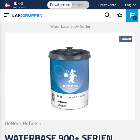
(DKK)
Privatperson
Business
Opret konto
Log ind
inkl. moms
0
Forside
/
Maling og lak
/
Autolak
/
Base- og tonefarver
/
Waterbase 900+ Serien
PRODUKTER
Favorit
BRANCHER
MÆRKER
BLOG
NYHEDER
DeBeer Refinish
WATERBASE 900+ SERIEN