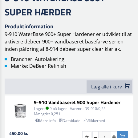
SUPER HÆRDER
Produktinformation
9-910 WaterBase 900+ Super Hardener er udviklet til at
aktivere debeer 900+ vandbaseret basefarve serien
inden påføring af 8-914 debeer super clear klarlak.
Brancher: Autolakering
Mærke: DeBeer Refinish
Læg alle i kurv
9-910 Vandbaseret 900 Super Hardener
Lager:
9 på lager
Varenr.:
D9-910/0,25
Mængde:
0,25 L
Mere info
Datablade
Sikkerhed
450,00 kr.