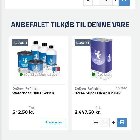
ANBEFALET TILKØB TIL DENNE VARE
FAVORIT
FAVORIT
60 af 62 varianter på lager
10 på lager
DeBeer Refinish
DeBeer Refinish
D8-914/5
Waterbase 900+ Serien
8-914 Super Clear Klarlak
Fra
5 L
512,50 kr.
3.447,50 kr.
Se varianter