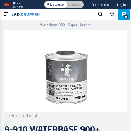
(DKK)
Privatperson
Business
Opret konto
Log ind
inkl. moms
0
Forside
/
Maling og lak
/
Fortynder og hærder
/
Hærder
/
9-910
Waterbase 900+ Super Hærder
PRODUKTER
BRANCHER
MÆRKER
BLOG
NYHEDER
DeBeer Refinish
9-910 WATERBASE 900+