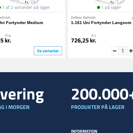
1 af 2 varianter på lager
1 på lager
efinish
DeBeer Refinish
Uni Fortynder Medium
1-161 Uni Fortynder Langsom
Fra
5 L
5 kr.
726,25 kr.
Se varianter
vering
200.000
G I MORGEN
PRODUKTER PÅ LAGER
INFORMATION