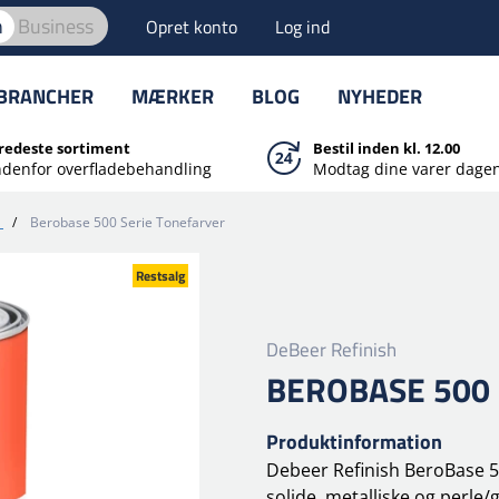
n
Business
Opret konto
Log ind
BRANCHER
MÆRKER
BLOG
NYHEDER
redeste sortiment
Bestil inden kl. 12.00
ndenfor overfladebehandling
Modtag dine varer dagen
/
Berobase 500 Serie Tonefarver
Restsalg
DeBeer Refinish
BEROBASE 500
Produktinformation
Debeer Refinish BeroBase 50
solide, metalliske og perle/g