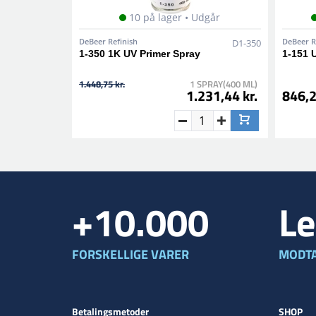
10 på lager • Udgår
DeBeer Refinish
DeBeer R
D1-350
1-350 1K UV Primer Spray
1-151 
1.448,75 kr.
1 SPRAY(400 ML)
1.231,44 kr.
846,2
+10.000
Le
FORSKELLIGE VARER
MODTA
Betalingsmetoder
SHOP