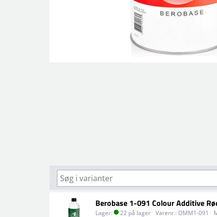
Berobase 1-091 Colour Additive Rø
Lager:
22 på lager
Varenr.:
DMM1-091