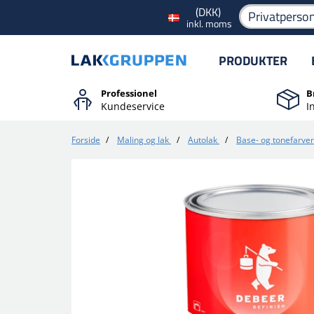
(DKK)
Privatperso
inkl. moms
PRODUKTER
Professionel
B
Kundeservice
I
Forside
/
Maling og lak
/
Autolak
/
Base- og tonefarver