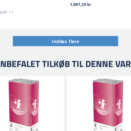
1.001,25 kr.
gde:
1 L
Indlæs flere
NBEFALET TILKØB TIL DENNE VA