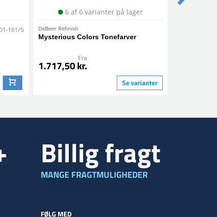
6 af 6 varianter på lager
2 af
DeBeer Refinish
DeBeer Refinis
D1-161/5
Mysterious Colors Tonefarver
8-114 Scrat
Klarlak
Fra
Fr
1.717,50 kr.
498,75 kr
Se varianter
+
Billig fragt
MANGE FRAGTMULIGHEDER
FØLG MED