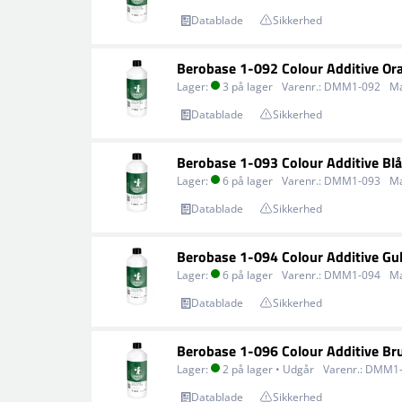
Datablade
Sikkerhed
Berobase 1-092 Colour Additive Or
Lager:
3 på lager
Varenr.:
DMM1-092
M
Datablade
Sikkerhed
Berobase 1-093 Colour Additive Blå
Lager:
6 på lager
Varenr.:
DMM1-093
M
Datablade
Sikkerhed
Berobase 1-094 Colour Additive Gu
Lager:
6 på lager
Varenr.:
DMM1-094
M
Datablade
Sikkerhed
Berobase 1-096 Colour Additive Br
Lager:
2 på lager • Udgår
Varenr.:
DMM1-
Datablade
Sikkerhed