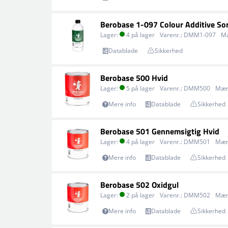
Berobase 1-097 Colour Additive So
Lager:
4 på lager
Varenr.:
DMM1-097
M
Datablade
Sikkerhed
Berobase 500 Hvid
Lager:
5 på lager
Varenr.:
DMM500
Mæn
Mere info
Datablade
Sikkerhed
Berobase 501 Gennemsigtig Hvid
Lager:
4 på lager
Varenr.:
DMM501
Mæn
Mere info
Datablade
Sikkerhed
Berobase 502 Oxidgul
Lager:
2 på lager
Varenr.:
DMM502
Mæn
Mere info
Datablade
Sikkerhed