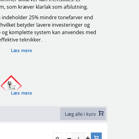
em, som kræver klarlak som afslutning.
n indeholder 25% mindre tonefarver end
vilket betyder lavere investeringer og
e og komplette system kan anvendes med
ffektive teknikker.
Læs mere
klet brug på personbiler, erhvervskøretøjer
 enestående optisk effekt, stor slidstyrke,
r kemikalier og glansbevarelse.
 påføres på godt slibet/skrubbet og affedtet
 aluminium og grundet plastik. Velslebet GRP,
gssystemer i god stand. Husk afdækning af
Læs mere
ay.
1 Silicone Remover smør på og tør den af.
Læg alle i kurv
r finere slibemiddel. Fjern alt slibeaffald
og rengør med 1-951 Silicone Remover og aftør