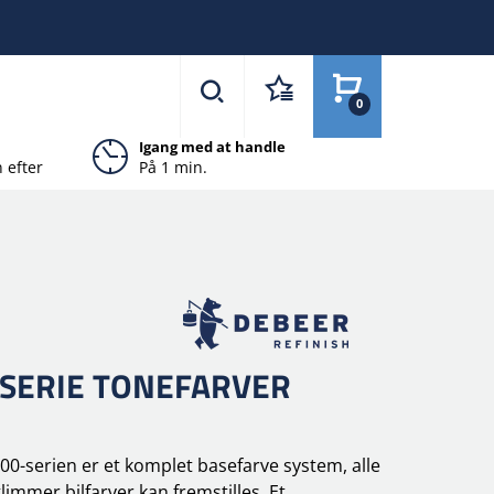
0
Igang med at handle
 efter
På 1 min.
 SERIE TONEFARVER
0-serien er et komplet basefarve system, alle
limmer bilfarver kan fremstilles. Et