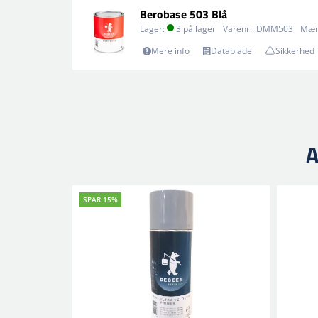
Berobase 503 Blå
Lager:
3 på lager
Varenr.:
DMM503
Mæn
Mere info
Datablade
Sikkerhed
A
SPAR 15%