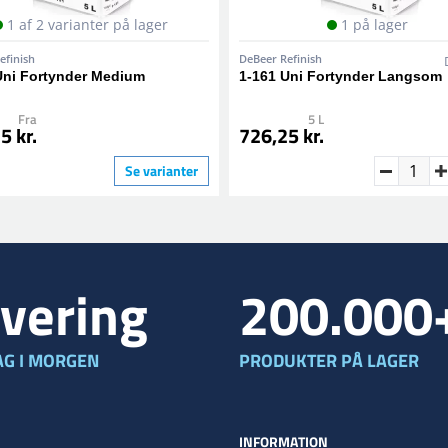
1 af 2 varianter på lager
1 på lager
efinish
DeBeer Refinish
Uni Fortynder Medium
1-161 Uni Fortynder Langsom
Fra
5 L
5 kr.
726,25 kr.
Se varianter
vering
200.000
G I MORGEN
PRODUKTER PÅ LAGER
INFORMATION