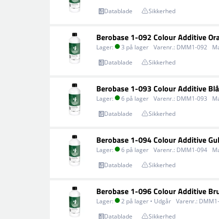
Datablade
Sikkerhed
Berobase 1-092 Colour Additive Or
Lager:
3 på lager
Varenr.:
DMM1-092
M
Datablade
Sikkerhed
Berobase 1-093 Colour Additive Blå
Lager:
6 på lager
Varenr.:
DMM1-093
M
Datablade
Sikkerhed
Berobase 1-094 Colour Additive Gu
Lager:
6 på lager
Varenr.:
DMM1-094
M
Datablade
Sikkerhed
Berobase 1-096 Colour Additive Br
Lager:
2 på lager • Udgår
Varenr.:
DMM1-
Datablade
Sikkerhed