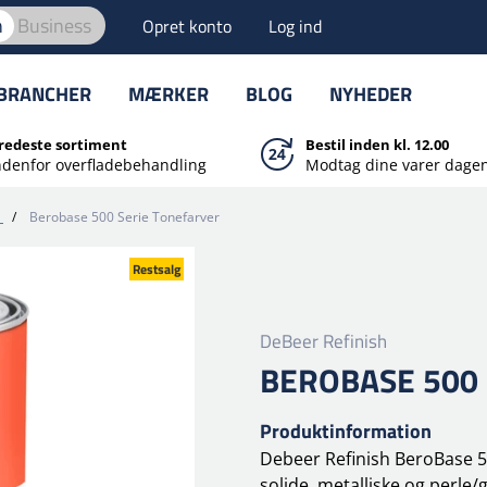
n
Business
Opret konto
Log ind
BRANCHER
MÆRKER
BLOG
NYHEDER
redeste sortiment
Bestil inden kl. 12.00
ndenfor overfladebehandling
Modtag dine varer dagen
/
Berobase 500 Serie Tonefarver
Restsalg
DeBeer Refinish
BEROBASE 500
Produktinformation
Debeer Refinish BeroBase 50
solide, metalliske og perle/g