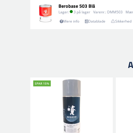
Berobase 503 Blå
Lager:
3 på lager
Varenr.:
DMM503
Mæn
Mere info
Datablade
Sikkerhed
A
SPAR 15%