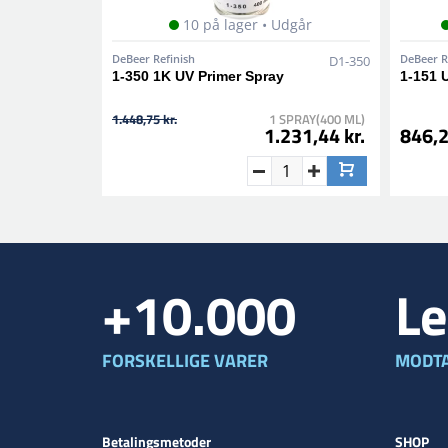
10 på lager • Udgår
DeBeer Refinish
DeBeer R
D1-350
1-350 1K UV Primer Spray
1-151 
1.448,75 kr.
1 SPRAY(400 ML)
1.231,44 kr.
846,2
+10.000
Le
FORSKELLIGE VARER
MODTA
Betalingsmetoder
SHOP