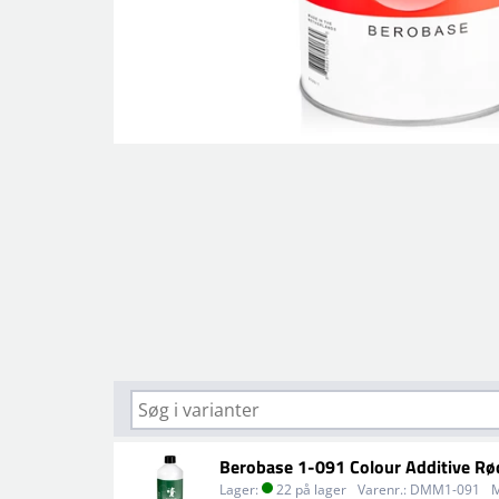
Berobase 1-091 Colour Additive Rø
Lager:
22 på lager
Varenr.:
DMM1-091