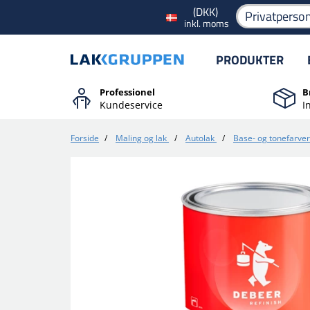
(DKK)
Privatperso
inkl. moms
PRODUKTER
Professionel
B
Kundeservice
I
Forside
/
Maling og lak
/
Autolak
/
Base- og tonefarver