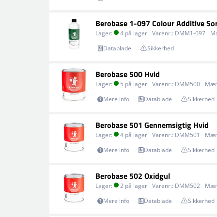
Berobase 1-097 Colour Additive So
Lager:
4 på lager
Varenr.:
DMM1-097
M
Datablade
Sikkerhed
Berobase 500 Hvid
Lager:
5 på lager
Varenr.:
DMM500
Mæn
Mere info
Datablade
Sikkerhed
Berobase 501 Gennemsigtig Hvid
Lager:
4 på lager
Varenr.:
DMM501
Mæn
Mere info
Datablade
Sikkerhed
Berobase 502 Oxidgul
Lager:
2 på lager
Varenr.:
DMM502
Mæn
Mere info
Datablade
Sikkerhed