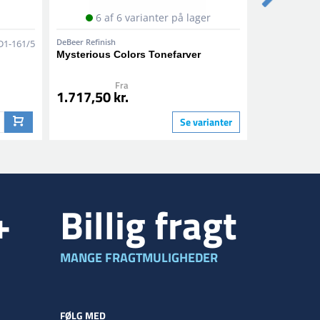
6 af 6 varianter på lager
2 af
DeBeer Refinish
DeBeer Refinis
D1-161/5
Mysterious Colors Tonefarver
8-114 Scrat
Klarlak
Fra
Fr
1.717,50 kr.
498,75 kr
Se varianter
+
Billig fragt
MANGE FRAGTMULIGHEDER
FØLG MED