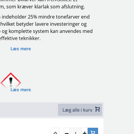
em, som kræver klarlak som afslutning.
n indeholder 25% mindre tonefarver end
vilket betyder lavere investeringer og
e og komplette system kan anvendes med
ffektive teknikker.
Læs mere
klet brug på personbiler, erhvervskøretøjer
 enestående optisk effekt, stor slidstyrke,
r kemikalier og glansbevarelse.
 påføres på godt slibet/skrubbet og affedtet
 aluminium og grundet plastik. Velslebet GRP,
gssystemer i god stand. Husk afdækning af
Læs mere
ay.
1 Silicone Remover smør på og tør den af.
Læg alle i kurv
r finere slibemiddel. Fjern alt slibeaffald
og rengør med 1-951 Silicone Remover og aftør