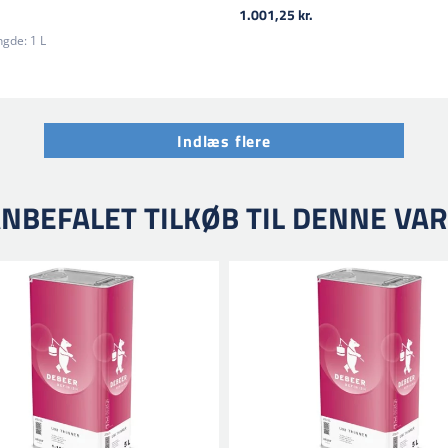
1.001,25 kr.
gde:
1 L
Indlæs flere
NBEFALET TILKØB TIL DENNE VA