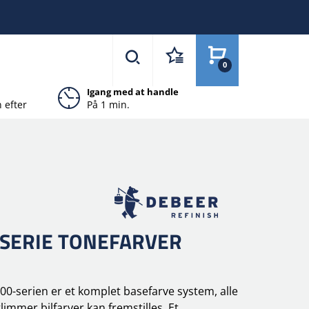
0
Igang med at handle
 efter
På 1 min.
 SERIE TONEFARVER
0-serien er et komplet basefarve system, alle
limmer bilfarver kan fremstilles. Et