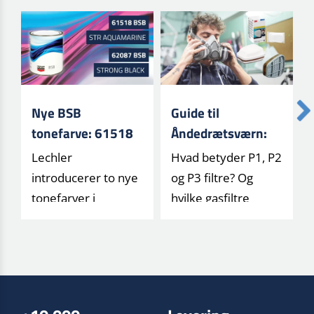
Nye BSB
Guide til
tonefarve: 61518
Åndedrætsværn:
og 62087
Forstå Filtertyper
Lechler
Hvad betyder P1, P2
og Klasser (P1, P2,
introducerer to nye
og P3 filtre? Og
P3)
tonefarver i
hvilke gasfiltre
BASECOAT HS/HP
beskytter mod
systemet. Læs
hvad? Få en letfo[...]
mere om deres a[...]