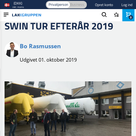
(DKK)
Privatperson
Business
Opret konto
Log ind
inkl. moms
0
SWIN TUR EFTERÅR 2019
PRODUKTER
BRANCHER
Bo Rasmussen
MÆRKER
Udgivet 01. oktober 2019
BLOG
NYHEDER