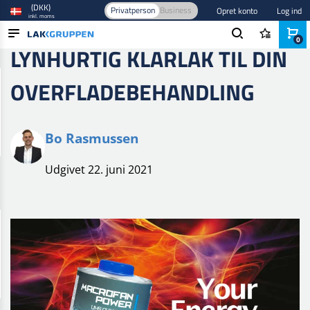
(DKK)
Privatperson
Business
Opret konto
Log ind
inkl. moms
0
LYNHURTIG KLARLAK TIL DIN
PRODUKTER
OVERFLADEBEHANDLING
BRANCHER
MÆRKER
Bo Rasmussen
BLOG
Udgivet 22. juni 2021
NYHEDER