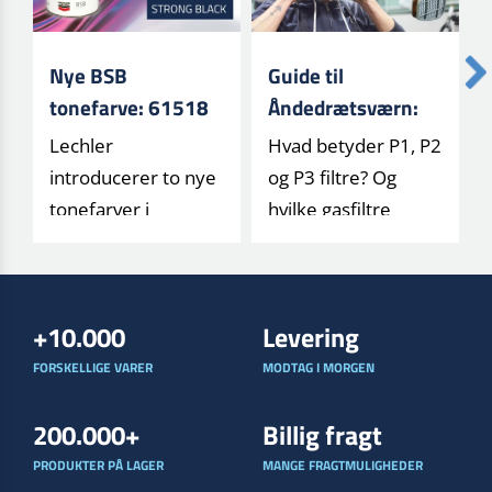
Nye BSB
Guide til
tonefarve: 61518
Åndedrætsværn:
og 62087
Forstå Filtertyper
Lechler
Hvad betyder P1, P2
og Klasser (P1, P2,
introducerer to nye
og P3 filtre? Og
P3)
tonefarver i
hvilke gasfiltre
BASECOAT HS/HP
beskytter mod
systemet. Læs
hvad? Få en letfo[...]
mere om deres a[...]
+10.000
Levering
FORSKELLIGE VARER
MODTAG I MORGEN
200.000+
Billig fragt
PRODUKTER PÅ LAGER
MANGE FRAGTMULIGHEDER