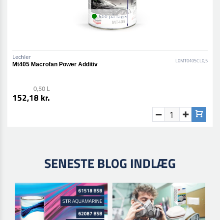
500 på lager
Lechler
L0MT0405CL0,5
Mt405 Macrofan Power Additiv
0,50 L
152,18 kr.
SENESTE BLOG INDLÆG