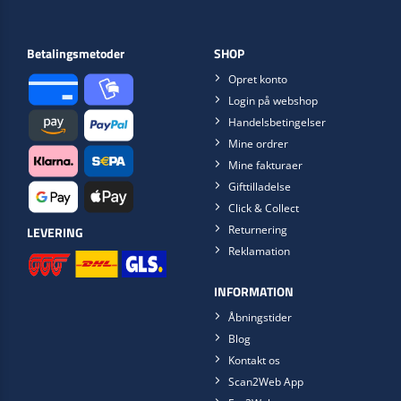
Betalingsmetoder
SHOP
Opret konto
Login på webshop
Handelsbetingelser
Mine ordrer
Mine fakturaer
Gifttilladelse
Click & Collect
Returnering
LEVERING
Reklamation
INFORMATION
Åbningstider
Blog
Kontakt os
Scan2Web App