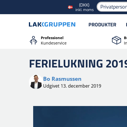
(DKK)
Privatperso
inkl. moms
PRODUKTER
Professionel
B
Kundeservice
I
FERIELUKNING 201
Bo Rasmussen
Udgivet 13. december 2019