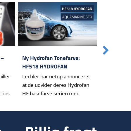
 –
Ny Hydrofan Tonefarve:
Hvilken po
HF518 HYDROFAN
du vælge?
Aquamarine Str
iller
Lechler har netop annonceret
Er du i tvivl
at de udvider deres Hydrofan
polermaskin
 tips
HE basefarve serien med
Læs min gui
en[...]
for[...]