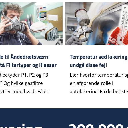
e til Åndedrætsværn:
Temperatur ved lakering
tå Filtertyper og Klasser
undgå disse fejl
 P2, P3)
 betyder P1, P2 og P3
Lær hvorfor temperatur sp
e? Og hvilke gasfiltre
en afgørende rolle i
ytter mod hvad? Få en
autolakering. Få de bedste
...]
t[...]