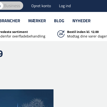
n
Business
Opret konto
Log ind
BRANCHER
MÆRKER
BLOG
NYHEDER
redeste sortiment
Bestil inden kl. 12.00
ndenfor overfladebehandling
Modtag dine varer dagen
9