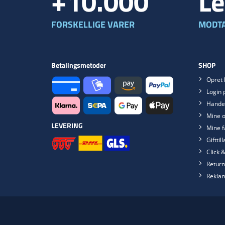
+10.000
Le
FORSKELLIGE VARER
MODTA
Betalingsmetoder
SHOP
Opret 
Login 
Handel
Mine o
LEVERING
Mine f
Gifttil
Click &
Return
Rekla