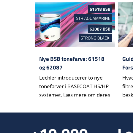
Nye BSB tonefarve: 61518
Guid
og 62087
Fors
(P1,
Lechler introducerer to nye
Hvad
tonefarver i BASECOAT HS/HP
filtr
systemet. Læs mere om deres
besk
a[...]
letfo[