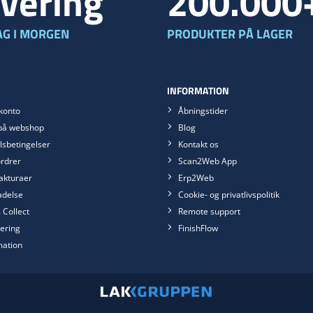
vering
200.000
G I MORGEN
PRODUKTER PÅ LAGER
INFORMATION
konto
Åbningstider
på webshop
Blog
sbetingelser
Kontakt os
rdrer
Scan2Web App
akturaer
Erp2Web
ladelse
Cookie- og privatlivspolitik
 Collect
Remote support
ering
FinishFlow
mation