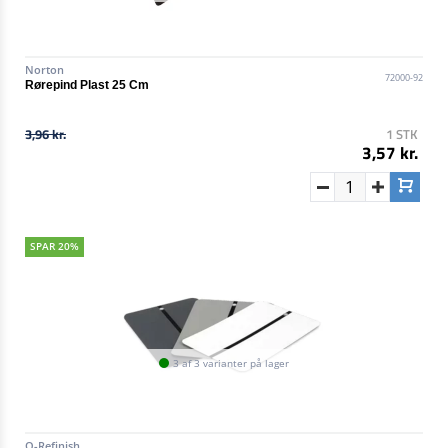
Norton
72000-92
Rørepind Plast 25 Cm
3,96 kr.
1 STK
3,57 kr.
SPAR 20%
3 af 3 varianter på lager
Q-Refinish