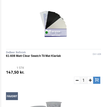
10 på lager
DeBeer Refinish
D61-608
61-608 Matt Clear Swatch Til Mat Klarlak
1 STK
147,50 kr.
FAVORIT