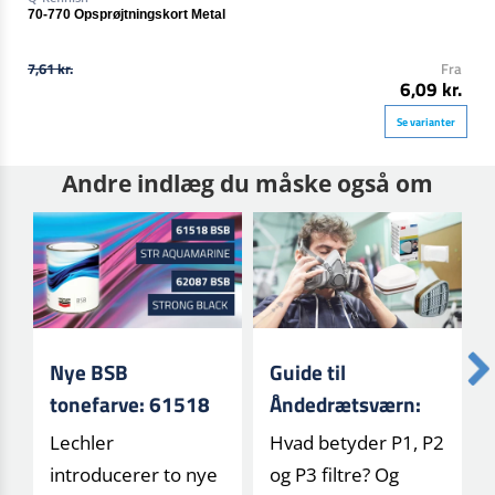
70-770 Opsprøjtningskort Metal
7,61 kr.
Fra
6,09 kr.
Se varianter
Andre indlæg du måske også om
Nye BSB
Guide til
tonefarve: 61518
Åndedrætsværn:
og 62087
Forstå Filtertyper
Lechler
Hvad betyder P1, P2
og Klasser (P1, P2,
introducerer to nye
og P3 filtre? Og