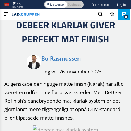
(DKK)
Privatperson
Business
Opret konto
Log ind
inkl. moms
0
DEBEER KLARLAK GIVER
PRODUKTER
PERFEKT MAT FINISH
BRANCHER
MÆRKER
Bo Rasmussen
BLOG
Udgivet 26. november 2023
NYHEDER
At genskabe den rigtige matte finish (klarak) har altid
været en udfordring for bilværksteder. Med DeBeer
Refinish's banebrydende mat klarlak system er det
gjort langt mere tilgængeligt at opnå OEM-standard
eller tilpassede matte finishes.