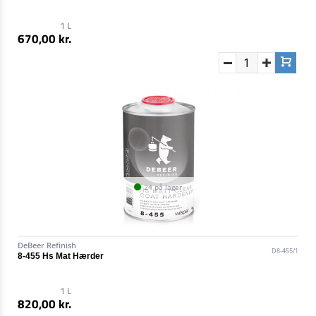
1 L
670,00 kr.
24 på lager
DeBeer Refinish
D8-455/1
8-455 Hs Mat Hærder
1 L
820,00 kr.