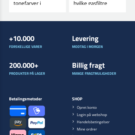
P3)
tonefarver i
hvilke gasfiltre
BASECOAT HS/HP
beskytter mod
systemet. Læs
hvad? Få en letfo[...]
mere om deres a[...]
+10.000
Levering
FORSKELLIGE VARER
MODTAG I MORGEN
200.000+
Billig fragt
PRODUKTER PÅ LAGER
MANGE FRAGTMULIGHEDER
Betalingsmetoder
SHOP
Opret konto
Login på webshop
Handelsbetingelser
Mine ordrer