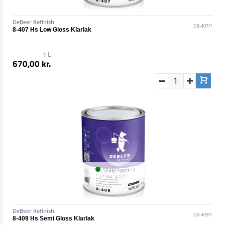
DeBeer Refinish
D8-407/1
8-407 Hs Low Gloss Klarlak
1 L
670,00 kr.
11 på lager
DeBeer Refinish
D8-409/1
8-409 Hs Semi Gloss Klarlak