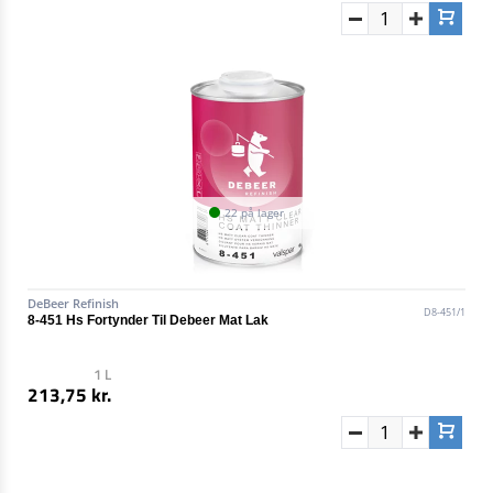
22 på lager
DeBeer Refinish
D8-451/1
8-451 Hs Fortynder Til Debeer Mat Lak
1 L
213,75 kr.