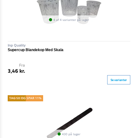
4 af 4 varianter på lager
Inp Quality
Supercup Blandekop Med Skala
Fra
3,46 kr.
Se varianter
SPAR 10%
TAG 50 OG SPAR 11%
430 på lager