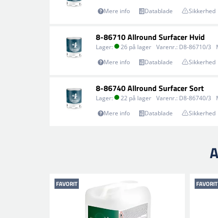
Mere info
Datablade
Sikkerhed
8-86710 Allround Surfacer Hvid
Lager:
26 på lager
Varenr.:
D8-86710/3
Mere info
Datablade
Sikkerhed
8-86740 Allround Surfacer Sort
Lager:
22 på lager
Varenr.:
D8-86740/3
Mere info
Datablade
Sikkerhed
A
FAVORIT
FAVORIT