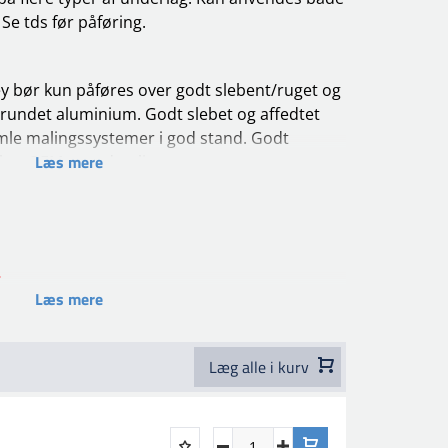
 Se tds før påføring.
ey bør kun påføres over godt slebent/ruget og
 grundet aluminium. Godt slebet og affedtet
amle malingssystemer i god stand.
Godt
Læs mere
lebet OEM-grundmaling.
e 10 cm² (1-15 Washprimer anbefales).
, anvend 1-15 Washprimer for maksimal
lse.
Læs mere
 + max 5% Uni Thinner
 + max 5% Uni Thinner
Læg alle i kurv
ner + max 15% Uni Thinner
00+ Series