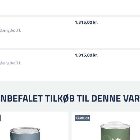
MM 3000 - 3046 BeroThane 
MM 500 - 5999 BeroBase 500
MM 2000 - 2099 BeroMix 200
1.315,00 kr.
Mængde:
3 L
1.315,00 kr.
Mængde:
3 L
NBEFALET TILKØB TIL DENNE VA
FAVORIT