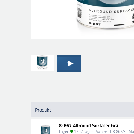
Produkt
8-867 Allround Surfacer Grå
Lager:
17 på lager
Varenr.:
D8-867/3
Mæ