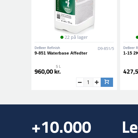
22 på lager
DeBeer Refinish
DeBeer R
D9-851/5
9-851 Waterbase Affedter
1-15 2
5 L
960,00 kr.
427,5
+10.000
Le