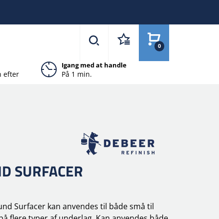
0
Igang med at handle
 efter
På 1 min.
ND SURFACER
und Surfacer kan anvendes til både små til
på flere typer af underlag. Kan anvendes både