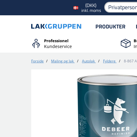
(DKK)
Privatperso
inkl. moms
PRODUKTER
Professionel
B
Kundeservice
I
Forside
/
Maling og lak
/
Autolak
/
Fyldere
/
8-867 A