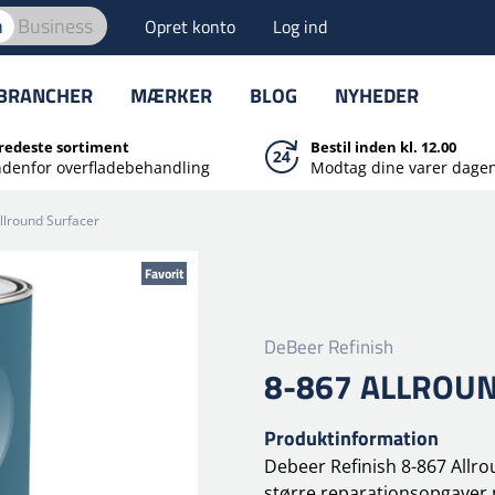
n
Business
Opret konto
Log ind
BRANCHER
MÆRKER
BLOG
NYHEDER
redeste sortiment
Bestil inden kl. 12.00
ndenfor overfladebehandling
Modtag dine varer dagen
llround Surfacer
Favorit
DeBeer Refinish
8-867 ALLROU
Produktinformation
Debeer Refinish 8-867 Allro
større reparationsopgaver 