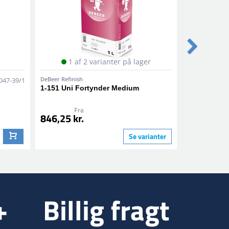
1 af 2 varianter på lager
DeBeer Refinish
DeBeer Refinis
D47-39/1
1-151 Uni Fortynder Medium
1-161 Uni 
Fra
5 
846,25 kr.
726,25 kr
Se varianter
+
Billig fragt