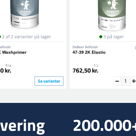
2 af 2 varianter på lager
3 på lager
efinish
DeBeer Refinish
K Washprimer
47-39 2K Elastic
Fra
1 L
0 kr.
762,50 kr.
Se varianter
vering
200.000