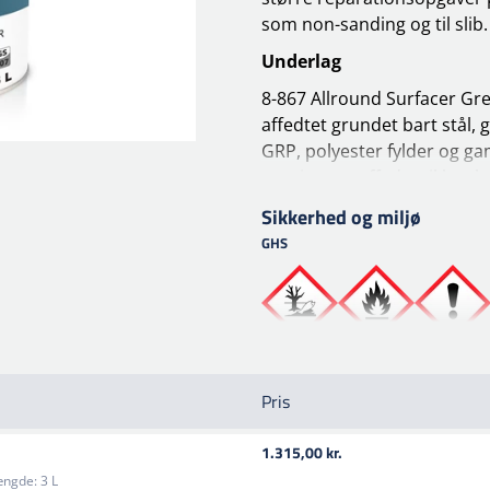
som non-sanding og til slib.
Underlag
8-867 Allround Surfacer Gr
affedtet grundet bart stål,
GRP, polyester fylder og g
rengjort og affedtet ikke-s
Bart metal må ikke overstig
Sikkerhed og miljø
GHS
Ved bart stål og aluminium
holdbarhed og rustbeskytte
Blandeforhold (slib)
3:1 Surfacer : MS Hardener
7:2 Surfacer : HS Hardener
Pris
6:1 Surfacer : HS420 Harde
Næste anbefalet lag
1.315,00 kr.
MM 900 - 9999 WaterBase 9
ngde:
3 L