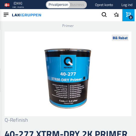
(DKK)
Privatperson
Business
Opret konto
Log ind
inkl. moms
0
Forside
/
Maling og lak
/
Autolak
/
Primer
/
40-277 Xtrm-Dry 2K
Primer
PRODUKTER
Blå Rabat
BRANCHER
MÆRKER
BLOG
NYHEDER
Q-Refinish
40-277 XTRM-DRY 2K PRIMER