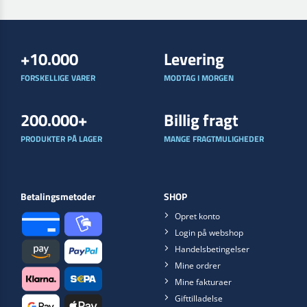
+10.000
Levering
FORSKELLIGE VARER
MODTAG I MORGEN
200.000+
Billig fragt
PRODUKTER PÅ LAGER
MANGE FRAGTMULIGHEDER
Betalingsmetoder
SHOP
Opret konto
Login på webshop
Handelsbetingelser
Mine ordrer
Mine fakturaer
Gifttilladelse