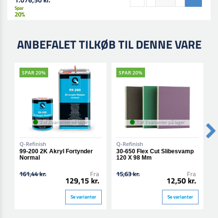
Spar
20%
ANBEFALET TILKØB TIL DENNE VARE
SPAR 20%
SPAR 20%
2 af 2 varianter på lager
1 af 3 varianter på lager
Q-Refinish
Q-Refinish
Q
99-200 2K Akryl Fortynder
30-650 Flex Cut Slibesvamp
4
Normal
120 X 98 Mm
N
161,44 kr.
Fra
15,63 kr.
Fra
5
129,15 kr.
12,50 kr.
Se varianter
Se varianter