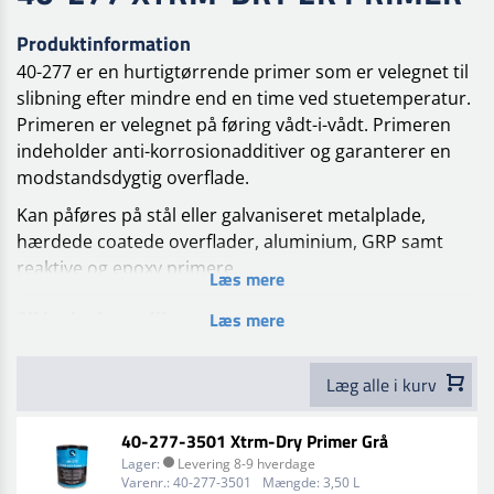
Produktinformation
40-277 er en hurtigtørrende primer som er velegnet til
slibning efter mindre end en time ved stuetemperatur.
Primeren er velegnet på føring vådt-i-vådt. Primeren
indeholder anti-korrosionadditiver og garanterer en
modstandsdygtig overflade.
Kan påføres på stål eller galvaniseret metalplade,
hærdede coatede overflader, aluminium, GRP samt
reaktive og epoxy primere.
Læs mere
Kan slibes efter 60 min ved 20 °C
Sikkerhed og miljø
Læs mere
Kan slibes
efter 15 min ved 40 °C
Kan slibes
efter 5 min ved 60 °C
Læg alle i kurv
Blandes med Q-Refinish 40-277HN hærder og Q 99-200
fortynder. Se teknisk datablad for blandeforhold.
40-277-3501 Xtrm-Dry Primer Grå
Bemærk den er forskellige alt afhængig af slib og non-
Lager:
Levering 8-9 hverdage
sanding versionen.
Varenr.:
40-277-3501
Mængde:
3,50 L