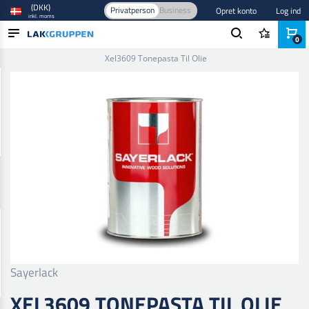
(DKK)
Privatperson
Business
Opret konto
Log ind
inkl. moms
0
Forside
/
Maling og lak
/
Industri lak og maling
/
Tonefarver
/
Xel3609 Tonepasta Til Olie
PRODUKTER
BRANCHER
MÆRKER
BLOG
NYHEDER
Sayerlack
XEL3609 TONEPASTA TIL OLIE