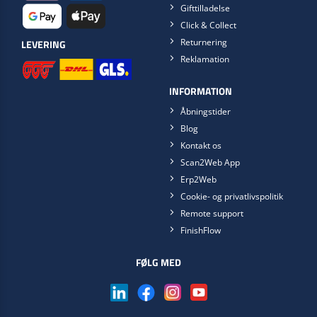
Gifttilladelse
Click & Collect
Returnering
LEVERING
Reklamation
INFORMATION
Åbningstider
Blog
Kontakt os
Scan2Web App
Erp2Web
Cookie- og privatlivspolitik
Remote support
FinishFlow
FØLG MED