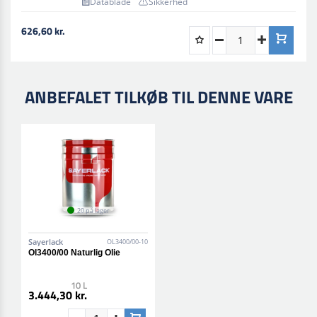
Datablade
Sikkerhed
626,60 kr.
ANBEFALET TILKØB TIL DENNE VARE
20 på lager
Sayerlack
OL3400/00-10
Ol3400/00 Naturlig Olie
10 L
3.444,30 kr.