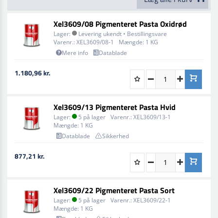
Xel3609/08 Pigmenteret Pasta Oxidrød
Lager:
Levering ukendt • Bestillingsvare
Varenr.:
XEL3609/08-1
Mængde:
1 KG
Mere info
Datablade
1.180,96 kr.
Xel3609/13 Pigmenteret Pasta Hvid
Lager:
5 på lager
Varenr.:
XEL3609/13-1
Mængde:
1 KG
Datablade
Sikkerhed
877,21 kr.
Xel3609/22 Pigmenteret Pasta Sort
Lager:
5 på lager
Varenr.:
XEL3609/22-1
Mængde:
1 KG