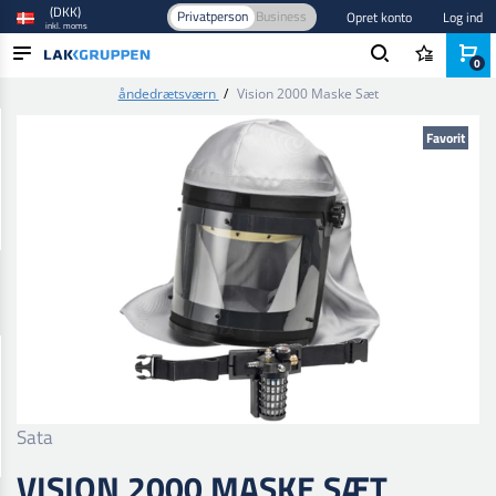
(DKK)
Privatperson
Business
Opret konto
Log ind
inkl. moms
0
Forside
/
Sikkerhedsudstyr
/
Åndedrætsværn
/
Trykluftforsynet
åndedrætsværn
/
Vision 2000 Maske Sæt
PRODUKTER
Favorit
BRANCHER
MÆRKER
BLOG
NYHEDER
Sata
VISION 2000 MASKE SÆT