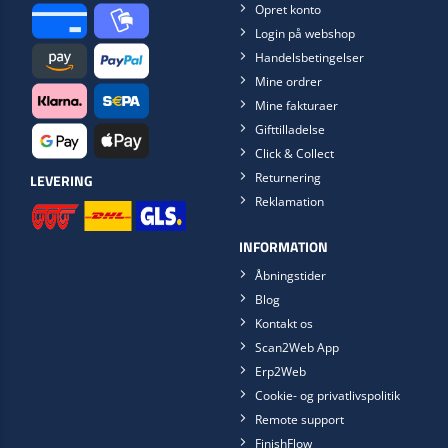
Opret konto
Login på webshop
Handelsbetingelser
Mine ordrer
Mine fakturaer
Gifttilladelse
Click & Collect
Returnering
LEVERING
Reklamation
INFORMATION
Åbningstider
Blog
Kontakt os
Scan2Web App
Erp2Web
Cookie- og privatlivspolitik
Remote support
FinishFlow