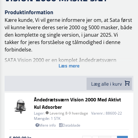
Produktinformation
Kære kunde,
Vi vil gerne informere jer om, at Sata først
vil kunne levere deres serie 2000 og 5000 masker, både
den komplette og single version, i januar 2025. Vi
takker for jeres forståelse og tålmodighed i denne
forbindelse.
SATA Vision 2000 er en komplet åndedrætsværn
Læs mere
(friskluftmaske) med maske, slange og bælte/filter. CE-
godkendt. Denne fullmask med hætte er specielt
designet til at opfylde malernes krav og beskytter
Læg alle i kurv
åndedrætssystemet, øjne, hud og hår.
Åndedrætsværn Vision 2000 Med Aktivt
Optimal beskyttelse mod isocyanater og andre
Kul Adsorber
potentielt skadelige stoffer. Et friskluftsystem med god
Lager:
Levering 8-9 hverdage
Varenr.:
88600-22
komfort. Regulerbar åndredrætsluft, evt. med varme.
Mængde:
1 STK
Hygiejne indlæg og udskiftelig skærm. Aktiv kulfilter
Mere info
Datablade
med indikator striber for mæthed m.v.
5.800,09 kr.