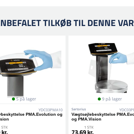
NBEFALET TILKØB TIL DENNE VA
5 på lager
9 på lager
Sartorius
YDC03PMA10
YDC03P
ybeskyttelse PMA.Evolution og
Vægtsøjlebeskyttelse PMA.Evo
sion
og PMA.Vision
 STK
1 STK
 kr.
73,69 kr.