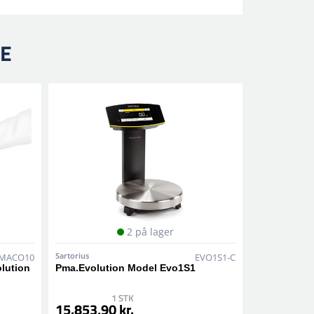
RE
2 på lager
Sartorius
MACO10
EVO1S1-C
lution
Pma.Evolution Model Evo1S1
1 STK
15.853,90 kr.