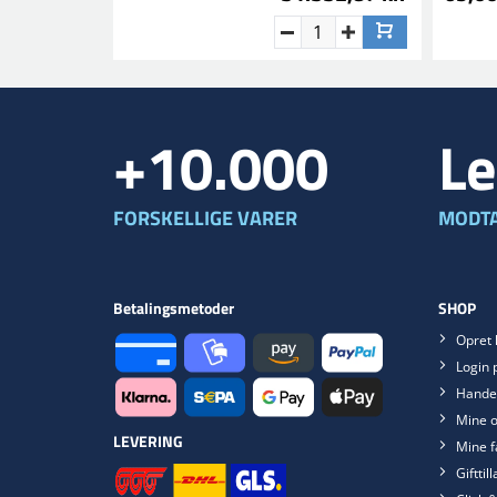
+10.000
Le
FORSKELLIGE VARER
MODTA
Betalingsmetoder
SHOP
Opret 
Login 
Handel
Mine o
LEVERING
Mine f
Gifttil