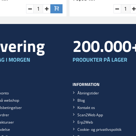
vering
200.000
G I MORGEN
PRODUKTER PÅ LAGER
INFORMATION
konto
Åbningstider
på webshop
Blog
sbetingelser
Kontakt os
rdrer
Scan2Web App
akturaer
Erp2Web
ladelse
Cookie- og privatlivspolitik