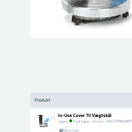
Produkt
In-Use Cover Til Vægtskål
Lager:
9 på lager
Varenr.:
YDC03PMAWP
Mere info