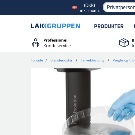
(DKK)
Privatperso
inkl. moms
PRODUKTER
Professionel
B
Kundeservice
I
Forside
/
Blandeudstyr
/
Farveblanding
/
Vægte og til