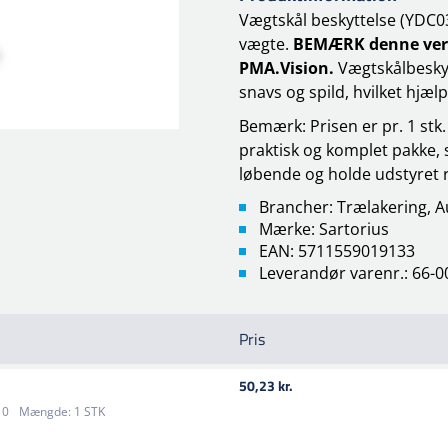
Vægtskål beskyttelse (YDC0
vægte.
BEMÆRK denne versi
PMA.Vision.
Vægtskålbeskyt
snavs og spild, hvilket hjæ
Bemærk: Prisen er pr. 1 stk. 
praktisk og komplet pakke, 
løbende og holde udstyret 
Brancher: Trælakering, A
Mærke: Sartorius
EAN: 5711559019133
Leverandør varenr.: 66-0
Pris
50,23 kr.
10
Mængde:
1 STK