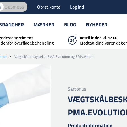
n
Business
Opret konto
Log ind
BRANCHER
MÆRKER
BLOG
NYHEDER
redeste sortiment
Bestil inden kl. 12.00
ndenfor overfladebehandling
Modtag dine varer dagen
behør
/
Vægtskålbeskyttelse PMA.Evolution og PMA.Vision
Sartorius
VÆGTSKÅLBESK
PMA.EVOLUTIO
Produktinformation