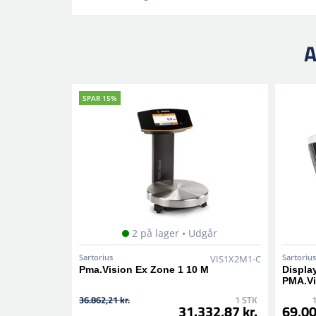
A
SPAR 15%
2 på lager • Udgår
Sartorius
Sartorius
VIS1X2M1-C
Pma.Vision Ex Zone 1 10 M
Displa
PMA.Vi
36.862,21 kr.
1 STK
1
31.332,87 kr.
69,00