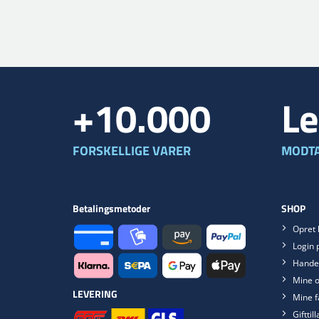
+10.000
Le
FORSKELLIGE VARER
MODTA
Betalingsmetoder
SHOP
Opret 
Login 
Handel
Mine o
LEVERING
Mine f
Gifttil