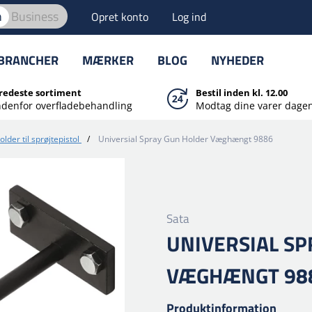
n
Business
Opret konto
Log ind
BRANCHER
MÆRKER
BLOG
NYHEDER
redeste sortiment
Bestil inden kl. 12.00
ndenfor overfladebehandling
Modtag dine varer dagen
older til sprøjtepistol
/
Universial Spray Gun Holder Væghængt 9886
Sata
UNIVERSIAL S
VÆGHÆNGT 98
Produktinformation