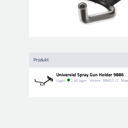
Produkt
Universial Spray Gun Holder 9886
Lager:
2 på lager
Varenr.:
88602-12
Mæn