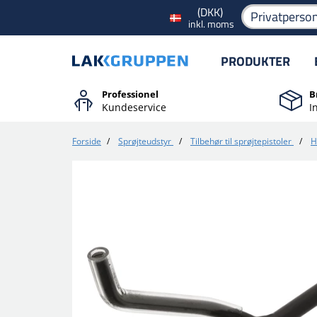
(DKK)
Privatperso
inkl. moms
PRODUKTER
Professionel
B
Kundeservice
I
Forside
/
Sprøjteudstyr
/
Tilbehør til sprøjtepistoler
/
H