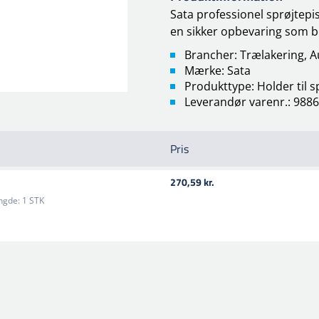
Sata professionel sprøjtepi
en s
ikker opbevaring som b
Brancher: Trælakering, A
Mærke: Sata
Produkttype: Holder til s
Leverandør varenr.: 9886
Pris
270,59 kr.
gde:
1 STK