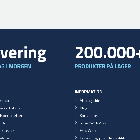
vering
200.000
G I MORGEN
PRODUKTER PÅ LAGER
INFORMATION
konto
Åbningstider
på webshop
Blog
sbetingelser
Kontakt os
rdrer
Scan2Web App
akturaer
Erp2Web
ladelse
Cookie- og privatlivspolitik