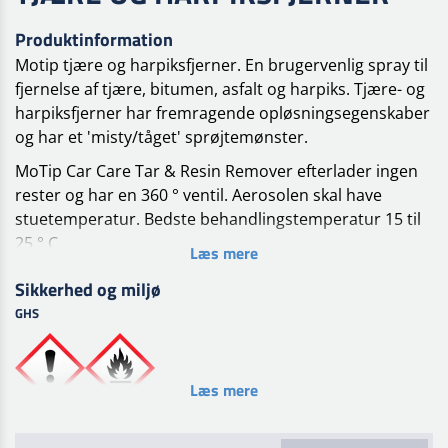
Produktinformation
Motip tjære og harpiksfjerner. En brugervenlig spray til
fjernelse af tjære, bitumen, asfalt og harpiks. Tjære- og
harpiksfjerner har fremragende opløsningsegenskaber
og har et 'misty/tåget' sprøjtemønster.
MoTip Car Care Tar & Resin Remover efterlader ingen
rester og har en 360 ° ventil. Aerosolen skal have
stuetemperatur. Bedste behandlingstemperatur 15 til
25 ° C.
Læs mere
Ryst aerosolen inden brug. Påfør Tar & Resin Remover,
Sikkerhed og miljø
og lad den få virkning. Fjern derefter snavs med en
GHS
klud.
Bemærk ikke egnet til langvarig brug på 1K lak.
Læs mere