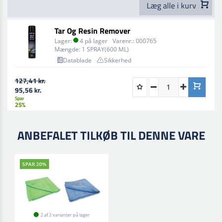
Læg alle i kurv
Tar Og Resin Remover
Lager:
4 på lager
Varenr.:
000765
Mængde:
1 SPRAY(600 ML)
Datablade
Sikkerhed
127,41 kr.
95,56 kr.
Spar
25%
ANBEFALET TILKØB TIL DENNE VARE
SPAR 20%
2 af 2 varianter på lager