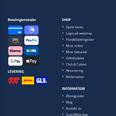
Betalingsmetoder
SHOP
Opret konto
Login på webshop
Handelsbetingelser
Mine ordrer
Mine fakturaer
Gifttilladelse
Click & Collect
Returnering
LEVERING
Reklamation
INFORMATION
Åbningstider
Blog
Kontakt os
Scan2Web App