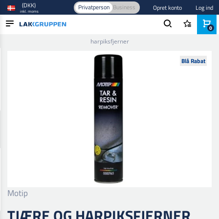
(DKK)
Privatperson
Business
Opret konto
Log ind
inkl. moms
0
Forside
/
Forbehandling
/
Afrensning
/
Klæbefjerner
/
Tjære og
harpiksfjerner
PRODUKTER
Blå Rabat
BRANCHER
MÆRKER
BLOG
NYHEDER
Motip
TJÆRE OG HARPIKSFJERNER