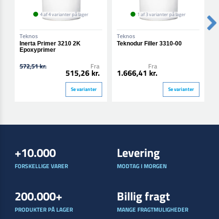
4 af 4 varianter på lager
1 af 3 varianter på lager
Teknos
Teknos
T
Inerta Primer 3210 2K
Teknodur Filler 3310-00
T
Epoxyprimer
572,51 kr.
Fra
Fra
1
515,26 kr.
1.666,41 kr.
Se varianter
Se varianter
+10.000
Levering
FORSKELLIGE VARER
MODTAG I MORGEN
200.000+
Billig fragt
PRODUKTER PÅ LAGER
MANGE FRAGTMULIGHEDER