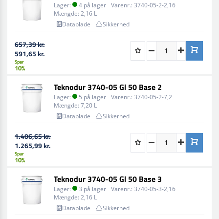
Priming, grunding
Lager:
4 på lager
Varenr.:
3740-05-2-2,16
Mængde:
2,16 L
METAL: INERTA PRIMER 3210, TEKNODUR PRIMER 3420,
Datablade
Sikkerhed
TEKNODUR PRIMER HB 3450
657,39 kr.
KUNSTSTOF: TEKNODUR FILLER 3310, TEKNODUR
591,65 kr.
PRIMER 3420
Spar
10%
Påføringsmetode
Airless sprøjtning, Luftassisteret
Teknodur 3740-05 Gl 50 Base 2
airless sprøjtning, Konventionel sprøjtning
Lager:
5 på lager
Varenr.:
3740-05-2-7,2
Mængde:
7,20 L
Påføring
BLANDING AF KOMPONENTER: For at opnå et
Datablade
Sikkerhed
tilfredsstillende resultat, er det vigtigt, at hærderen
indarbejdes korrekt. Der sker i de første 15 minutter
1.406,65 kr.
efter hærder tilsætningen en viskositetsstigning.
1.265,99 kr.
Endelig indstilling af sprøjteviskositet skal foretages
Spar
10%
derefter. Det anbefales, at der anvendes ca. 30 vol.%
fortynder: Se skema i teknisk datablad.
Teknodur 3740-05 Gl 50 Base 3
Lager:
3 på lager
Varenr.:
3740-05-3-2,16
Påføringsforhold Overfladen, som skal behandles, skal
Mængde:
2,16 L
være tør. Under påføring og tørring skal luftens,
Datablade
Sikkerhed
overfladens og produktets temperatur være over +10