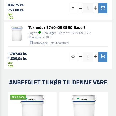
836,75 kr.
°C og den relative luftfugtighed under 80
753,08 kr.
Hærderen bør åbnes med forsigtighed, da der kan
Spar
10%
opstå overtryk under opbevaringen
Teknodur 3740-05 Gl 50 Base 3
Lager:
4 på lager
Varenr.:
3740-05-3-7,2
Mængde:
7,20 L
Datablade
Sikkerhed
1.787,83 kr.
1.609,04 kr.
Spar
10%
ANBEFALET TILKØB TIL DENNE VARE
SPAR 10%