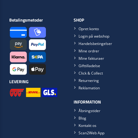
Betalingsmetoder
SHOP
Opret konto
Login på webshop
Handelsbetingelser
Mine ordrer
Mine fakturaer
Gifttilladelse
Click & Collect
Returnering
LEVERING
Reklamation
INFORMATION
Åbningstider
Blog
Kontakt os
Scan2Web App