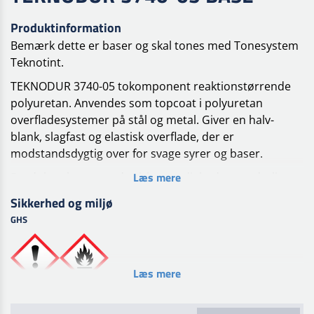
Produktinformation
Bemærk dette er baser og skal tones med Tonesystem
Teknotint.
TEKNODUR 3740-05 tokomponent reaktionstørrende
polyuretan. Anvendes som topcoat i polyuretan
overfladesystemer på stål og metal. Giver en halv-
blank, slagfast og elastisk overflade, der er
modstandsdygtig over for svage syrer og baser.
Læs mere
Produktet har en god vejrbestandighed som yderlig
kan forbedres ved at overlakere med TEKNODUR 3740-
Sikkerhed og miljø
29.
GHS
Glans (60°) Halvblank
Hærder Komp. B: TEKNODUR HARDENER 0100-01
Læs mere
Blandingsforhold (A:B) 4:1 efter volumen
Anbefalet substrat Metal, Stål