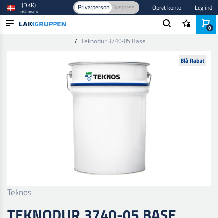
(DKK)
Privatperson
Business
Opret konto
Log ind
inkl. moms
0
Forside
/
Maling og lak
/
Industri lak og maling
/
Baser og bindere
/
Teknodur 3740-05 Base
PRODUKTER
Blå Rabat
BRANCHER
MÆRKER
BLOG
NYHEDER
Teknos
TEKNODUR 3740-05 BASE