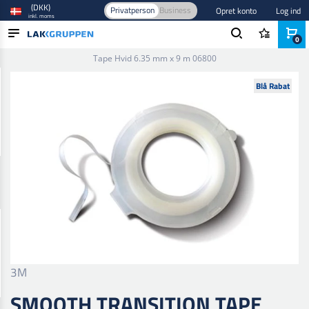
(DKK)
Privatperson
Business
Opret konto
Log ind
inkl. moms
0
Forside
/
Afdækning
/
Tape
/
Skumtape
/
Smooth Transition
Tape Hvid 6.35 mm x 9 m 06800
PRODUKTER
Blå Rabat
BRANCHER
MÆRKER
BLOG
NYHEDER
3M
SMOOTH TRANSITION TAPE