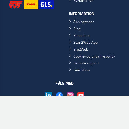
Reklamation
INFORMATION
Åbningstider
Blog
Kontakt os
Scan2Web App
Erp2Web
Cookie- og privatlivspolitik
Remote support
FinishFlow
FØLG MED
Hent Scan2Web app'en nu