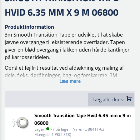
HVID 6.35 MM X 9 M 06800
Produktinformation
3m Smooth Transition Tape er udviklet til at skabe
jævne overgange til eksisterende overflader. Tapen
giver en blød overgang i lakken uden hårde kantlinjer
på karrosseridelen.
Opnå et fejlfrit resultat ved afdækning og maling af
dele, f.eks. døråbninger, bag- og forskærme.
3M
Læs mere
smooth transition tape er nem at sætte på og
besværliggør ikke afdæknings- og
klargøringsprocessen.
Læg alle i kurv
Anvend den oven på standardprodukter til afdækning,
Smooth Transition Tape Hvid 6.35 mm x 9 m
som bruges til at beskytte omgivelserne omkring det
06800
område, der skal repareres, og til at skabe en glat
Lager:
77 på lager
Varenr.:
88411-63
malekant.
Mængde:
1 PK(5 STK)