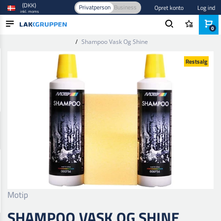
(DKK)
Privatperson
Business
Opret konto
Log ind
inkl. moms
0
Forside
/
Bilpleje og polering
/
Bilen Udvendig
/
Shampoo og vask
/
Shampoo Vask Og Shine
PRODUKTER
Restsalg
BRANCHER
MÆRKER
BLOG
NYHEDER
Motip
SHAMPOO VASK OG SHINE