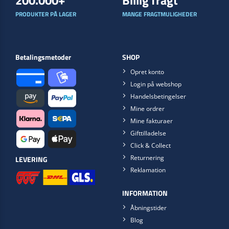
200.000+
Billig fragt
PRODUKTER PÅ LAGER
MANGE FRAGTMULIGHEDER
Betalingsmetoder
SHOP
Opret konto
Login på webshop
Handelsbetingelser
Mine ordrer
Mine fakturaer
Gifttilladelse
Click & Collect
Returnering
LEVERING
Reklamation
INFORMATION
Åbningstider
Blog