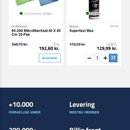
2 af 2 varianter på lager
6 på lager
Q-Refinish
Motip
000744
60-200 Mikrofiberklud 40 X 40
Superfast Wax
Cm 10-Pak
240,75 kr.
Fra
173,33 kr.
0,50 L
192,60 kr.
129,99 kr.
Se varianter
+10.000
Levering
FORSKELLIGE VARER
MODTAG I MORGEN