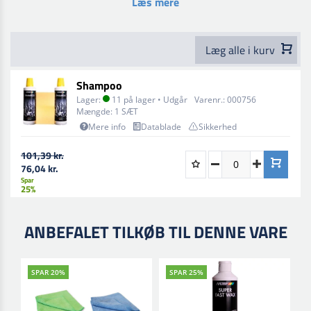
Læs mere
Læg alle i kurv
Shampoo
Lager:
11 på lager • Udgår
Varenr.:
000756
Mængde:
1 SÆT
Mere info
Datablade
Sikkerhed
101,39 kr.
76,04 kr.
Spar
25%
ANBEFALET TILKØB TIL DENNE VARE
SPAR 20%
SPAR 25%