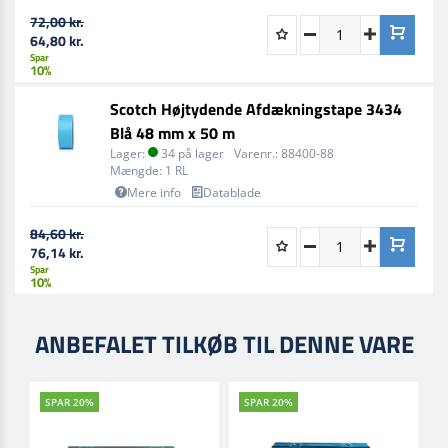
72,00 kr.
64,80 kr.
Spar
10%
Scotch Højtydende Afdækningstape 3434
Blå 48 mm x 50 m
Lager:
34 på lager
Varenr.:
88400-88
Mængde:
1 RL
Mere info
Datablade
84,60 kr.
76,14 kr.
Spar
10%
ANBEFALET TILKØB TIL DENNE VARE
SPAR 20%
SPAR 20%