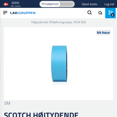
(DKK)
Privatperson
Business
Opret konto
Log ind
inkl. moms
0
Forside
/
Afdækning
/
Tape
/
Afdækningstape
/
Scotch
Højtydende Afdækningstape 3434 Blå
PRODUKTER
Blå Rabat
BRANCHER
MÆRKER
BLOG
NYHEDER
3M
SCOTCH HØJTYDENDE