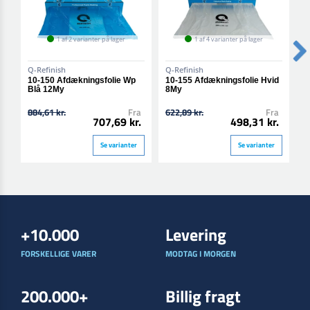
1 af 2 varianter på lager
1 af 4 varianter på lager
Q-Refinish
Q-Refinish
Q
10-150 Afdækningsfolie Wp
10-155 Afdækningsfolie Hvid
1
Blå 12My
8My
P
884,61 kr.
Fra
622,89 kr.
Fra
1
707,69 kr.
498,31 kr.
Se varianter
Se varianter
+10.000
Levering
FORSKELLIGE VARER
MODTAG I MORGEN
200.000+
Billig fragt