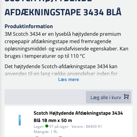
AFDÆKNINGSTAPE 3434 BLÅ
Produktinformation
3M Scotch 3434 er en lyseblå højtydende premium
crepepapir afdækningstape med fremragende
opløsningsmiddel- og vandafvisende egenskaber. Kan
bruges i temperaturer op til 110 °C
Det højtydende Scotch-afdækningstape 3434 kan
anvendes til en lang række anvendelser inden for
Læs mere
autolakering og bestandighed for høje temperaturer
og vand bruges Højtydende Scotch®-afdækningstape
3434.
Læg alle i kurv
Som et førsteklasses produkt giver Scotch tape 3434
Scotch Højtydende Afdækningstape 3434
enestående afdækningsresultater med alle de gængse
Blå 18 mm x 50 m
to-komponent malingssystemer såvel som med
Lager:
97 på lager
Varenr.:
88400-91
vandbaserede malingssystemer. Dette produkt har en
Mængde:
1 RL
temperaturbestandighed på 110ºC og vil som følge