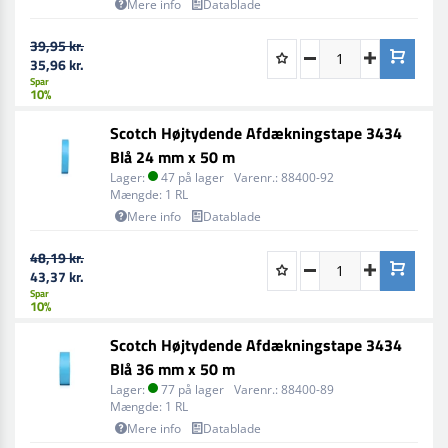
Mere info
Datablade
heraf opfylde alle kravene til enhver applikation i et
værksted.
39,95 kr.
35,96 kr.
Spar
10%
Scotch Højtydende Afdækningstape 3434
Blå 24 mm x 50 m
Lager:
47 på lager
Varenr.:
88400-92
Mængde:
1 RL
Mere info
Datablade
48,19 kr.
43,37 kr.
Spar
10%
Scotch Højtydende Afdækningstape 3434
Blå 36 mm x 50 m
Lager:
77 på lager
Varenr.:
88400-89
Mængde:
1 RL
Mere info
Datablade