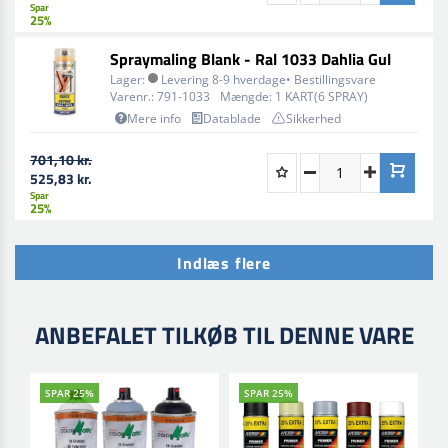
Spar
25%
Spraymaling Blank - Ral 1033 Dahlia Gul
Lager:
Levering 8-9 hverdage• Bestillingsvare
Varenr.:
791-1033
Mængde:
1 KART(6 SPRAY)
Mere info
Datablade
Sikkerhed
701,10 kr.
525,83 kr.
Spar
25%
Indlæs flere
ANBEFALET TILKØB TIL DENNE VARE
SPAR 25%
SPAR 25%