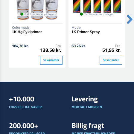
8 af 8 varianter på lager
7 af 8 varianter på lager
Colormatic
Motip
M
1K Hg Fyldprimer
1K Primer Spray
6
184,78 kr.
Fra
69,26 kr.
Fra
1
138,58 kr.
51,95 kr.
Se varianter
Se varianter
+10.000
Levering
FORSKELLIGE VARER
MODTAG I MORGEN
200.000+
Billig fragt
PRODUKTER PÅ LAGER
MANGE FRAGTMULIGHEDER