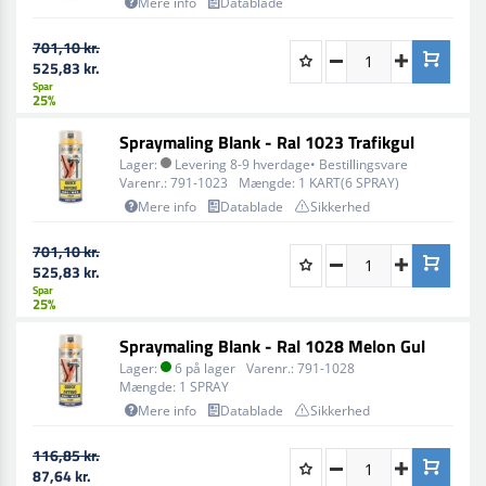
Mere info
Datablade
701,10 kr.
525,83 kr.
Spar
25%
Spraymaling Blank - Ral 1023 Trafikgul
Lager:
Levering 8-9 hverdage• Bestillingsvare
Varenr.:
791-1023
Mængde:
1 KART(6 SPRAY)
Mere info
Datablade
Sikkerhed
701,10 kr.
525,83 kr.
Spar
25%
Spraymaling Blank - Ral 1028 Melon Gul
Lager:
6 på lager
Varenr.:
791-1028
Mængde:
1 SPRAY
Mere info
Datablade
Sikkerhed
116,85 kr.
87,64 kr.