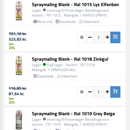
Spraymaling Blank - Ral 1015 Lys Elfenben
Lager:
Levering 8-9 hverdage• Bestillingsvare
Varenr.:
791-1015
Mængde:
1 KART(6 SPRAY)
Mere info
Datablade
Sikkerhed
701,10 kr.
525,83 kr.
Spar
25%
Spraymaling Blank - Ral 1018 Zinkgul
Lager:
9 på lager
Varenr.:
791-1018
Mængde:
1 SPRAY(400 ML)
Datablade
Sikkerhed
116,85 kr.
87,64 kr.
Spar
25%
Spraymaling Blank - Ral 1019 Grey Beige
Lager:
Levering 8-9 hverdage• Bestillingsvare
Varenr.:
791-1019
Mængde:
1 KART(6 SPRAY)