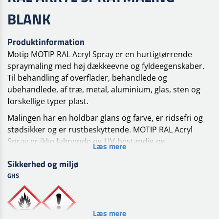
BLANK
Produktinformation
Motip MOTIP RAL Acryl Spray er en hurtigtørrende
spraymaling med høj dækkeevne og fyldeegenskaber.
Til behandling af overflader, behandlede og
ubehandlede, af træ, metal, aluminium, glas, sten og
forskellige typer plast.
Malingen har en holdbar glans og farve, er ridsefri og
stødsikker og er rustbeskyttende. MOTIP RAL Acryl
Spray er ikke falmende og UV-bestandig og
Læs mere
modstandsdygtig over for vejrpåvirkninger.
Sikkerhed og miljø
FIND DIN RAL FARVE
GHS
Søg din farve efter RAL-nummer.
Brugge Motip ral
colour finder til at varenr på din ønskede farve.
Tørretid
Læs mere