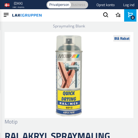
(DKK)
Privatperson
Business
Opret konto
Log ind
inkl. moms
0
Forside
/
Maling og lak
/
Spraymaling
/
Toplak spray
/
Ral Akryl
Spraymaling Blank
PRODUKTER
Blå Rabat
BRANCHER
MÆRKER
BLOG
NYHEDER
Motip
RAL AKRYL SPRAYMALING