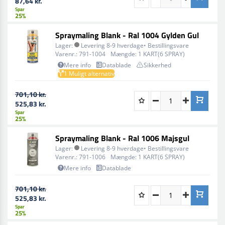
87,64 kr.
Ryst aerosolen i 2 minutter før brug og spray en prøve.
Spar
25%
Afstand til overfladen, der skal behandles, ca. 25 til 30
centimeter.
Spraymaling Blank - Ral 1004 Gylden Gul
Lager:
Levering 8-9 hverdage• Bestillingsvare
Påfør lakken i flere tynde lag. Inden du påfører det
Varenr.:
791-1004
Mængde:
1 KART(6 SPRAY)
næste lag, rystes aerosolen igen.
Mere info
Datablade
Sikkerhed
1 Muligt alternativ
Rengør ventilen efter brug (vend aerosolen på hovedet
og tryk på dysen i ca. 5 sekunder).
701,10 kr.
525,83 kr.
Spar
25%
Spraymaling Blank - Ral 1006 Majsgul
Lager:
Levering 8-9 hverdage• Bestillingsvare
Varenr.:
791-1006
Mængde:
1 KART(6 SPRAY)
Mere info
Datablade
701,10 kr.
525,83 kr.
Spar
25%