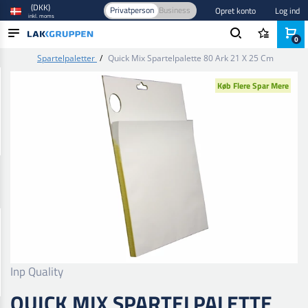
(DKK)
Privatperson
Business
Opret konto
Log ind
inkl. moms
0
Forside
/
Spartel, tætning og lim
/
Spartler og fugetilbehør
/
Spartelpaletter
/
Quick Mix Spartelpalette 80 Ark 21 X 25 Cm
PRODUKTER
Køb Flere Spar Mere
BRANCHER
MÆRKER
BLOG
NYHEDER
Inp Quality
QUICK MIX SPARTELPALETTE