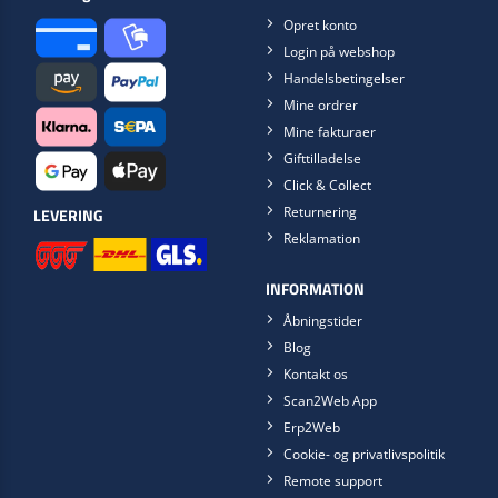
Opret konto
Login på webshop
Handelsbetingelser
Mine ordrer
Mine fakturaer
Gifttilladelse
Click & Collect
Returnering
LEVERING
Reklamation
INFORMATION
Åbningstider
Blog
Kontakt os
Scan2Web App
Erp2Web
Cookie- og privatlivspolitik
Remote support