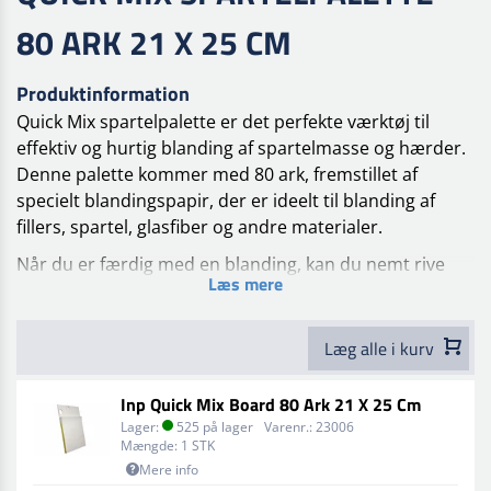
80 ARK 21 X 25 CM
Produktinformation
Quick Mix spartelpalette er det perfekte værktøj til
effektiv og hurtig blanding af spartelmasse og hærder.
Denne palette kommer med 80 ark, fremstillet af
specielt blandingspapir, der er ideelt til blanding af
fillers, spartel, glasfiber og andre materialer.
Når du er færdig med en blanding, kan du nemt rive
Læs mere
det brugte ark af og fortsætte med et nyt, hvilket sikrer
en ren og hurtig arbejdsproces hver gang. Med Quick
Mix spartelpalette får du et alsidigt og brugervenligt
Læg alle i kurv
værktøj, der gør blandingsprocessen hurtigere og
mere effektiv.
Inp Quick Mix Board 80 Ark 21 X 25 Cm
Lager:
525 på lager
Varenr.:
23006
Mængde:
1 STK
Mere info