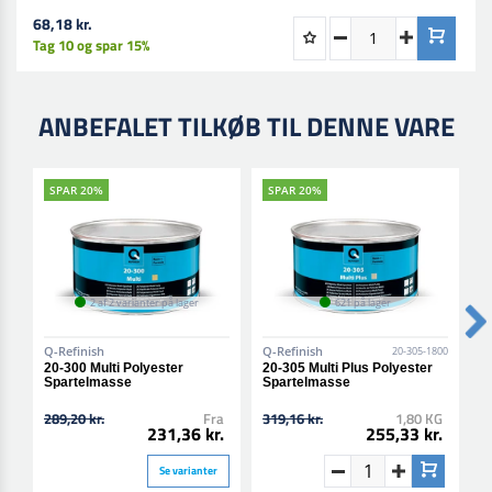
68,18 kr.
Tag 10 og spar 15%
ANBEFALET TILKØB TIL DENNE VARE
SPAR 20%
SPAR 20%
2 af 2 varianter på lager
621 på lager
Q-Refinish
Q-Refinish
Q
20-305-1800
20-300 Multi Polyester
20-305 Multi Plus Polyester
2
Spartelmasse
Spartelmasse
F
289,20 kr.
Fra
319,16 kr.
1,80 KG
2
231,36 kr.
255,33 kr.
Se varianter