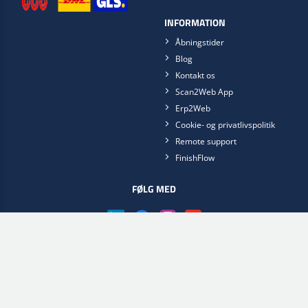
INFORMATION
Åbningstider
Blog
Kontakt os
Scan2Web App
Erp2Web
Cookie- og privatlivspolitik
Remote support
FinishFlow
FØLG MED
Hent Scan2Web app'en nu