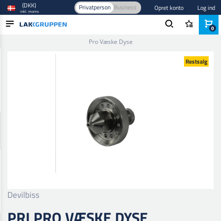
(DKK)
Privatperson
Business
Opret konto
Log ind
inkl. moms
0
Forside
/
Sprøjteudstyr
/
Rens og vedligehold
/
Reservedele
/
Pri
Pro Væske Dyse
PRODUKTER
Restsalg
BRANCHER
MÆRKER
BLOG
NYHEDER
Devilbiss
PRI PRO VÆSKE DYSE