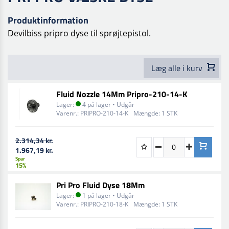
Produktinformation
Devilbiss pripro dyse til sprøjtepistol.
Læg alle i kurv
Fluid Nozzle 14Mm Pripro-210-14-K
Lager:
4 på lager • Udgår
Varenr.:
PRIPRO-210-14-K
Mængde:
1 STK
2.314,34 kr.
1.967,19 kr.
Spar
15%
Pri Pro Fluid Dyse 18Mm
Lager:
1 på lager • Udgår
Varenr.:
PRIPRO-210-18-K
Mængde:
1 STK