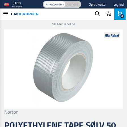
(DKK)
Privatperson
Business
Opret konto
Log ind
inkl. moms
0
Forside
/
Afdækning
/
Tape
/
Gaffatape
/
Polyethylene Tape Sølv
50 Mm X 50 M
PRODUKTER
Blå Rabat
BRANCHER
MÆRKER
BLOG
NYHEDER
Norton
POLYETHYLENE TAPE SØLV 50