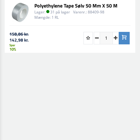
Polyethylene Tape Sølv 50 Mm X 50 M
Lager:
31 på lager
Varenr.:
88409-98
Mængde:
1 RL
158,86 kr.
142,98 kr.
Spar
10%