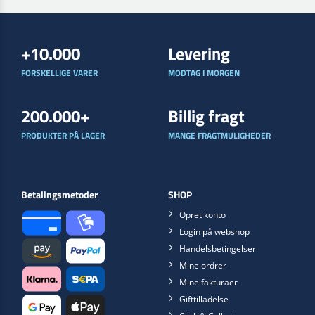
+10.000
Levering
FORSKELLIGE VARER
MODTAG I MORGEN
200.000+
Billig fragt
PRODUKTER PÅ LAGER
MANGE FRAGTMULIGHEDER
Betalingsmetoder
SHOP
Opret konto
Login på webshop
Handelsbetingelser
Mine ordrer
Mine fakturaer
Gifttilladelse