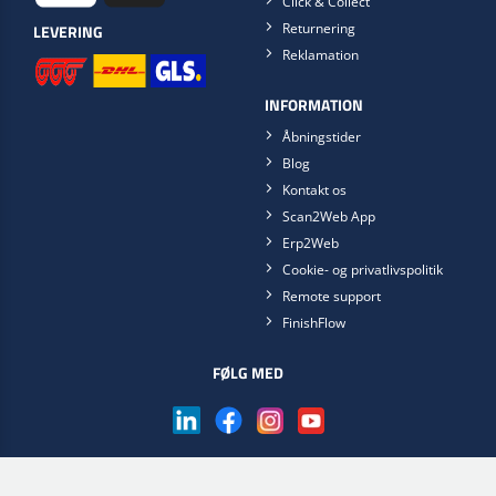
Click & Collect
Returnering
LEVERING
Reklamation
INFORMATION
Åbningstider
Blog
Kontakt os
Scan2Web App
Erp2Web
Cookie- og privatlivspolitik
Remote support
FinishFlow
FØLG MED
Hent Scan2Web app'en nu