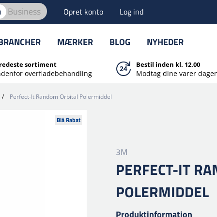
n
Business
Opret konto
Log ind
BRANCHER
MÆRKER
BLOG
NYHEDER
redeste sortiment
Bestil inden kl. 12.00
ndenfor overfladebehandling
Modtag dine varer dagen
/
Perfect-It Random Orbital Polermiddel
Blå Rabat
3M
PERFECT-IT R
POLERMIDDEL
Produktinformation