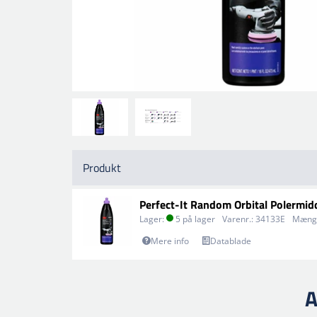
Produkt
Perfect-It Random Orbital Polermi
Lager:
5 på lager
Varenr.:
34133E
Mæng
Mere info
Datablade
A