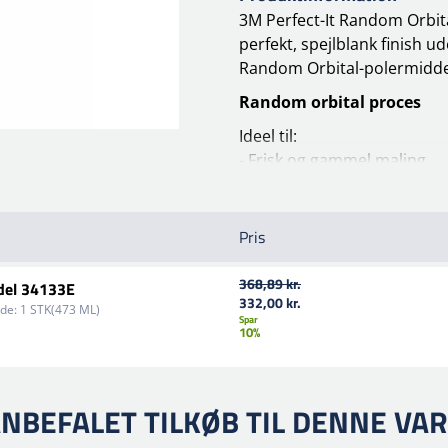
3M Perfect-It Random Orbita
perfekt, spejlblank finish 
Random Orbital-polermidde
Random orbital proces
Ideel til:
- Frisk og gammel maling
- Alle typer klarlak
- Fuld panel reparation og/
Pris
1 Fjernelse af defekter
Brug lilla efterbehandlingsf
368,89 kr.
ddel 34133E
2 Ridseforfining
332,00 kr.
de:
1 STK(473 ML)
Spar
Trizact™ 3000
10%
3 Compound / Micro Scratch
Random Orbital Polermask
NBEFALET TILKØB TIL DENNE VA
4 polish
Random Orbital Polermaskine