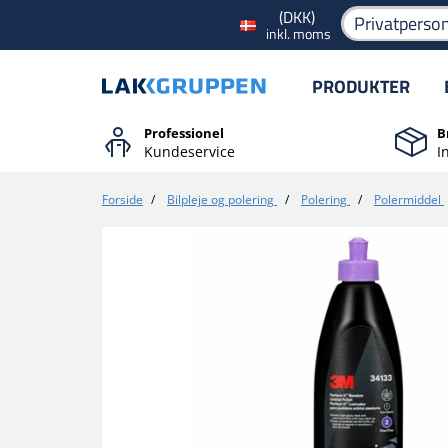
(DKK)
Privatperso
inkl. moms
PRODUKTER
Professionel
B
Kundeservice
I
Forside
/
Bilpleje og polering
/
Polering
/
Polermiddel