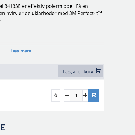
l 34133E er effektiv polermiddel. Få en
uden hvirvler og uklarheder med 3M Perfect-It™
l.
Læs mere
eller små reparationer
Læg alle i kurv
ilm - P1500
 Forfining
ine/Compound (hvid hætte)
RE
/polish (lille hætte)