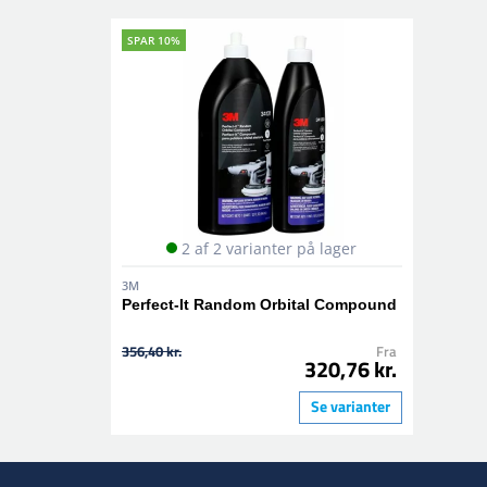
SPAR 10%
2 af 2 varianter på lager
3M
Perfect-It Random Orbital Compound
356,40 kr.
Fra
320,76 kr.
Se varianter