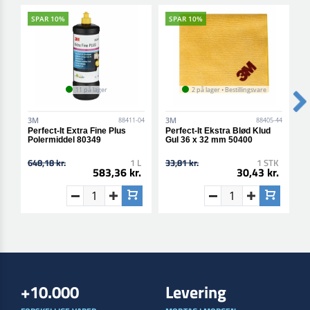
SPAR 10%
SPAR 10%
11 på lager
2 på lager • Bestillingsvare
3M
3M
3
88411-04
88405-44
Perfect-It Extra Fine Plus
Perfect-It Ekstra Blød Klud
P
Polermiddel 80349
Gul 36 x 32 mm 50400
P
5
648,18 kr.
1 L
33,81 kr.
1 STK
3
583,36 kr.
30,43 kr.
+10.000
Levering