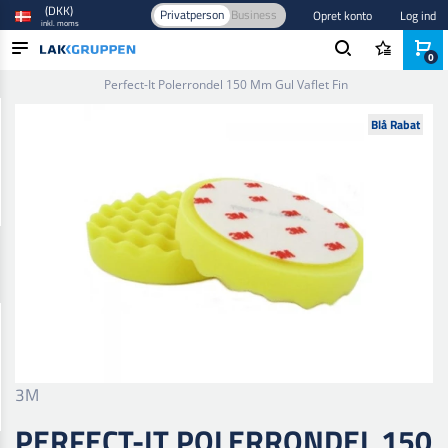
(DKK)
Privatperson
Business
Opret konto
Log ind
inkl. moms
0
Forside
/
Bilpleje og polering
/
Polering
/
Polerrondeller
/
Perfect-It Polerrondel 150 Mm Gul Vaflet Fin
PRODUKTER
Blå Rabat
BRANCHER
MÆRKER
BLOG
NYHEDER
3M
PERFECT-IT POLERRONDEL 150