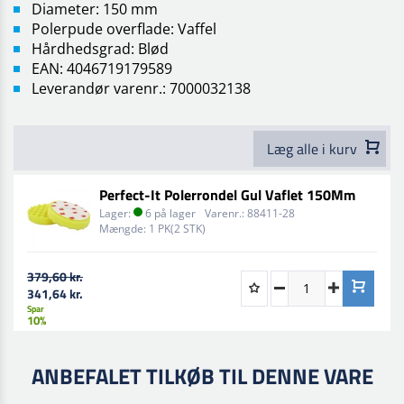
Diameter: 150 mm
Polerpude overflade: Vaffel
Hårdhedsgrad: Blød
EAN: 4046719179589
Leverandør varenr.: 7000032138
Læg alle i kurv
Perfect-It Polerrondel Gul Vaflet 150Mm
Lager:
6 på lager
Varenr.:
88411-28
Mængde:
1 PK(2 STK)
379,60 kr.
341,64 kr.
Spar
10%
ANBEFALET TILKØB TIL DENNE VARE