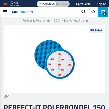
(DKK)
Privatperson
Business
Opret konto
Log ind
inkl. moms
0
Forside
/
Bilpleje og polering
/
Polering
/
Polerrondeller
/
Perfect-It Polerrondel 150 Mm Blå Vaflet Ultrafin
PRODUKTER
Blå Rabat
BRANCHER
MÆRKER
BLOG
NYHEDER
3M
PERFECT-IT POLERRONDEL 150