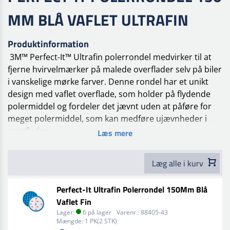
MM BLÅ VAFLET ULTRAFIN
Produktinformation
3M™ Perfect-It™ Ultrafin polerrondel medvirker til at
fjerne hvirvelmærker på malede overflader selv på biler
i vanskelige mørke farver. Denne rondel har et unikt
design med vaflet overflade, som holder på flydende
polermiddel og fordeler det jævnt uden at påføre for
meget polermiddel, som kan medføre ujævnheder i
overfladen.
Læs mere
For exceptionel finish og ingen synlige hvirvelmærker
eller hologrammer bruges 3M™ Perfect-It™ Ultrafin
Læg alle i kurv
polerrondel.
Perfect-It Ultrafin Polerrondel 150Mm Blå
3M bløde finporede rondel er designet til at fordele
Vaflet Fin
polermiddel jævnt og effektivt fjerne hvirvelmærker på
Lager:
6 på lager
Varenr.:
88405-43
malede overflader selv på biler i vanskelige mørke
Mængde:
1 PK(2 STK)
farver.