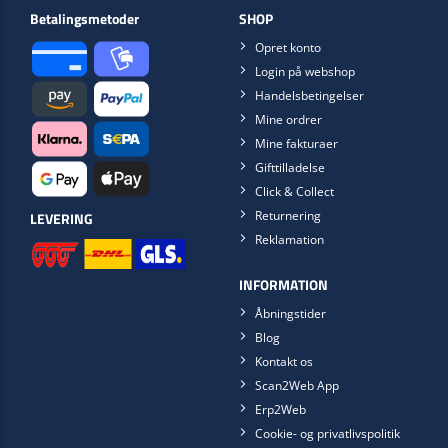
Betalingsmetoder
SHOP
Opret konto
Login på webshop
Handelsbetingelser
Mine ordrer
Mine fakturaer
Gifttilladelse
Click & Collect
Returnering
LEVERING
Reklamation
INFORMATION
Åbningstider
Blog
Kontakt os
Scan2Web App
Erp2Web
Cookie- og privatlivspolitik