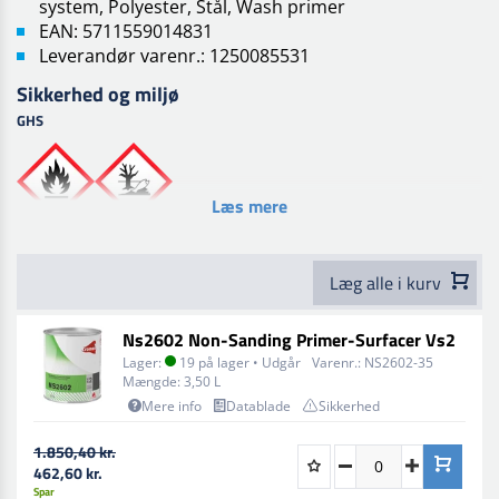
system, Polyester, Stål, Wash primer
EAN: 5711559014831
Leverandør varenr.: 1250085531
Sikkerhed og miljø
GHS
Læs mere
Læg alle i kurv
Ns2602 Non-Sanding Primer-Surfacer Vs2
Lager:
19 på lager • Udgår
Varenr.:
NS2602-35
Mængde:
3,50 L
Mere info
Datablade
Sikkerhed
1.850,40 kr.
462,60 kr.
Spar