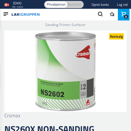
(DKK)
Privatperson
Business
Opret konto
Log ind
inkl. moms
0
Forside
/
Maling og lak
/
Autolak
/
Non sanding
/
Ns260X Non-
Sanding Primer-Surfacer
PRODUKTER
Restsalg
BRANCHER
MÆRKER
BLOG
NYHEDER
Cromax
NS260X NON-SANDING