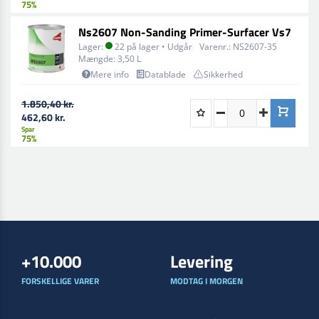
75%
Ns2607 Non-Sanding Primer-Surfacer Vs7
Lager:
22 på lager • Udgår
Varenr.:
NS2607-35
Mængde:
3,50 L
Mere info
Datablade
Sikkerhed
1.850,40 kr.
462,60 kr.
Spar
75%
+10.000
Levering
FORSKELLIGE VARER
MODTAG I MORGEN