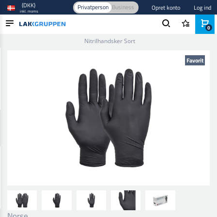
(DKK)
Privatperson
Business
Opret konto
Log ind
inkl. moms
0
Forside
/
Sikkerhedsudstyr
/
Håndværn
/
Engangshandsker
/
Nitrilhandsker Sort
PRODUKTER
Favorit
BRANCHER
MÆRKER
BLOG
NYHEDER
Norse