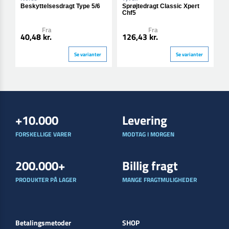
Beskyttelsesdragt Type 5/6
Sprøjtedragt Classic Xpert
S
Chf5
Fra
Fra
4
40,48 kr.
126,43 kr.
Se varianter
Se varianter
+10.000
Levering
FORSKELLIGE VARER
MODTAG I MORGEN
200.000+
Billig fragt
PRODUKTER PÅ LAGER
MANGE FRAGTMULIGHEDER
Betalingsmetoder
SHOP