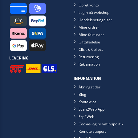
Opret konto
Login på webshop
Handelsbetingelser
Mine ordrer
Mine fakturaer
Gifttilladelse
Click & Collect
Returnering
LEVERING
Reklamation
INFORMATION
Åbningstider
Blog
Kontakt os
Scan2Web App
Erp2Web
Cookie- og privatlivspolitik
Remote support