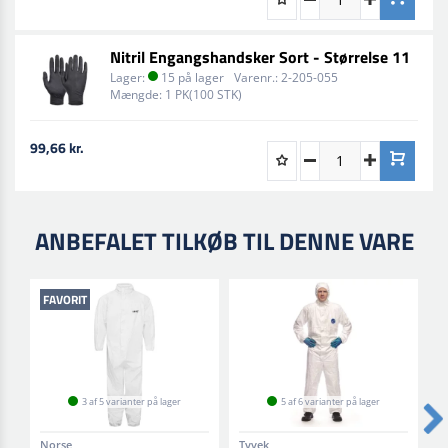
Nitril Engangshandsker Sort - Størrelse 11
Lager:
15 på lager
Varenr.:
2-205-055
Mængde:
1 PK(100 STK)
99,66 kr.
ANBEFALET TILKØB TIL DENNE VARE
FAVORIT
3 af 5 varianter på lager
5 af 6 varianter på lager
Norse
Tyvek
O