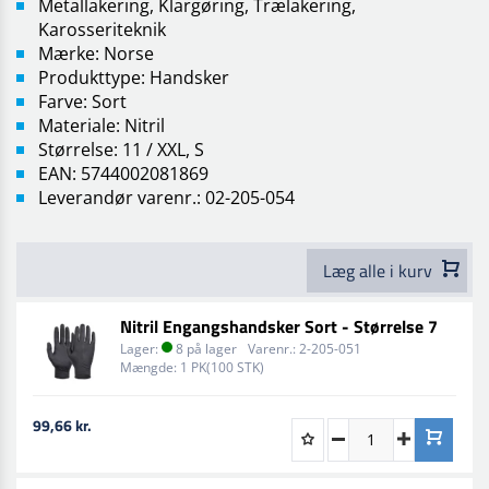
Metallakering, Klargøring, Trælakering,
Karosseriteknik
Mærke: Norse
Produkttype: Handsker
Farve: Sort
Materiale: Nitril
Størrelse: 11 / XXL, S
EAN: 5744002081869
Leverandør varenr.: 02-205-054
Læg alle i kurv
Nitril Engangshandsker Sort - Størrelse 7
Lager:
8 på lager
Varenr.:
2-205-051
Mængde:
1 PK(100 STK)
99,66 kr.