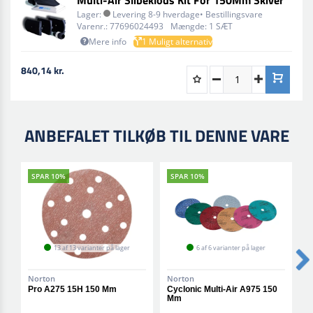
Lager:
Levering 8-9 hverdage• Bestillingsvare
Varenr.:
77696024493
Mængde:
1 SÆT
Mere info
1 Muligt alternativ
840,14 kr.
ANBEFALET TILKØB TIL DENNE VARE
SPAR 10%
SPAR 10%
13 af 13 varianter på lager
6 af 6 varianter på lager
Norton
Norton
N
Pro A275 15H 150 Mm
Cyclonic Multi-Air A975 150
M
Mm
T