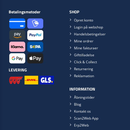
Betalingsmetoder
SHOP
Opret konto
Login på webshop
Handelsbetingelser
Mine ordrer
Mine fakturaer
Gifttilladelse
Click & Collect
Returnering
LEVERING
Reklamation
INFORMATION
Åbningstider
Blog
Kontakt os
Scan2Web App
Erp2Web