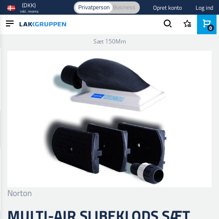
(DKK)
Privatperson
Business
Opret konto
Log ind
inkl. moms
0
Forside
/
Slibning
/
Slibeklodser
/
150 mm
/
Multi-Air Slibeklods
Sæt 150Mm
PRODUKTER
BRANCHER
MÆRKER
BLOG
NYHEDER
Norton
MULTI-AIR SLIBEKLODS SÆT