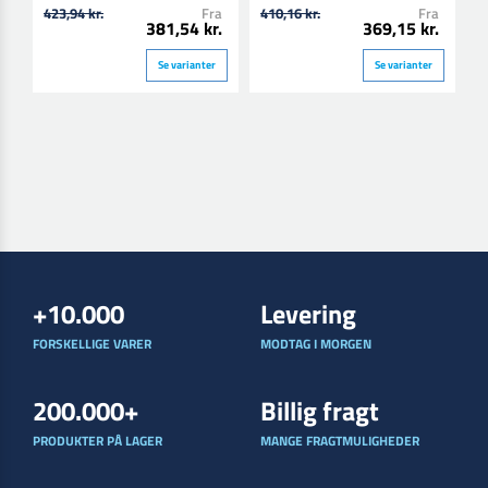
423,94 kr.
Fra
410,16 kr.
Fra
2
381,54 kr.
369,15 kr.
Se varianter
Se varianter
+10.000
Levering
FORSKELLIGE VARER
MODTAG I MORGEN
200.000+
Billig fragt
PRODUKTER PÅ LAGER
MANGE FRAGTMULIGHEDER