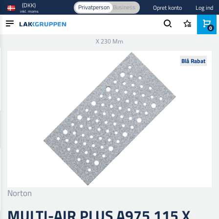
(DKK)
Privatperson
Business
Opret konto
Log ind
inkl. moms
0
Forside
/
Slibning
/
Slibeark
/
115 mm
/
Multi-Air Plus A975 115
X 230 Mm
PRODUKTER
Blå Rabat
BRANCHER
MÆRKER
BLOG
NYHEDER
Norton
MULTI-AIR PLUS A975 115 X