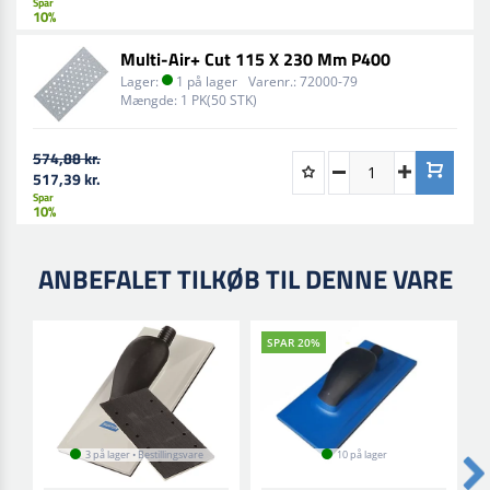
Spar
10%
Multi-Air+ Cut 115 X 230 Mm P400
Lager:
1 på lager
Varenr.:
72000-79
Mængde:
1 PK(50 STK)
574,88 kr.
517,39 kr.
Spar
10%
ANBEFALET TILKØB TIL DENNE VARE
SPAR 20%
3 på lager • Bestillingsvare
10 på lager