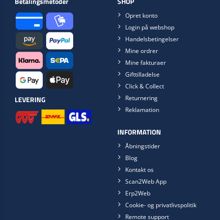
Betalingsmetoder
SHOP
Opret konto
Login på webshop
Handelsbetingelser
Mine ordrer
Mine fakturaer
Gifttilladelse
Click & Collect
Returnering
LEVERING
Reklamation
INFORMATION
Åbningstider
Blog
Kontakt os
Scan2Web App
Erp2Web
Cookie- og privatlivspolitik
Remote support