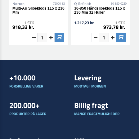
Norton
Q-Refinish
N
72000-83
30-850-0230
Multi-Air Slibeklods 115 x 230
30-850 Håndslibeklods 115 x
M
Mm
230 Mm 32 Huller
S
1 STK
1.217,23 kr.
1 STK
918,33 kr.
973,78 kr.
4
+10.000
Levering
FORSKELLIGE VARER
MODTAG I MORGEN
200.000+
Billig fragt
PRODUKTER PÅ LAGER
MANGE FRAGTMULIGHEDER