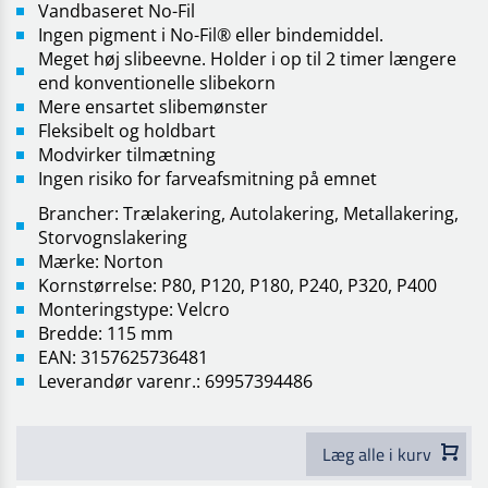
Vandbaseret No-Fil
Ingen pigment i No-Fil® eller bindemiddel.
Meget høj slibeevne. Holder i op til 2 timer længere
end konventionelle slibekorn
Mere ensartet slibemønster
Fleksibelt og holdbart
Modvirker tilmætning
Ingen risiko for farveafsmitning på emnet
Brancher: Trælakering, Autolakering, Metallakering,
Storvognslakering
Mærke: Norton
Kornstørrelse: P80, P120, P180, P240, P320, P400
Monteringstype: Velcro
Bredde: 115 mm
EAN: 3157625736481
Leverandør varenr.: 69957394486
Læg alle i kurv