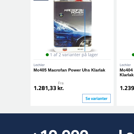
1 af 2 varianter på lager
Lechler
Lechler
Mc405 Macrofan Power Uhs Klarlak
Mc404 
Klarlak
Fra
1.281,33 kr.
1.239
Se varianter