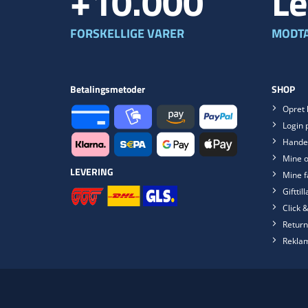
+10.000
Le
FORSKELLIGE VARER
MODTA
Betalingsmetoder
SHOP
Opret 
Login 
Handel
Mine o
LEVERING
Mine f
Gifttil
Click &
Return
Rekla