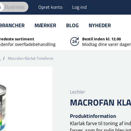
n
Business
Opret konto
Log ind
BRANCHER
MÆRKER
BLOG
NYHEDER
redeste sortiment
Bestil inden kl. 12.00
ndenfor overfladebehandling
Modtag dine varer dagen
/
Macrofan Klarlak Tonefarve
Lechler
MACROFAN KLA
Produktinformation
Klarlak farve til toning af i
farver, som for nylig blev i