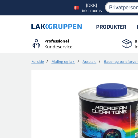
(DKK)
Privatperso
inkl. moms
PRODUKTER
Professionel
B
Kundeservice
I
Forside
/
Maling og lak
/
Autolak
/
Base- og tonefarver