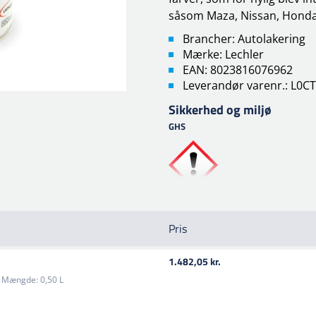
såsom Maza, Nissan, Honda,
Brancher: Autolakering
Mærke: Lechler
EAN: 8023816076962
Leverandør varenr.: L0C
Sikkerhed og miljø
GHS
Pris
1.482,05 kr.
Mængde:
0,50 L