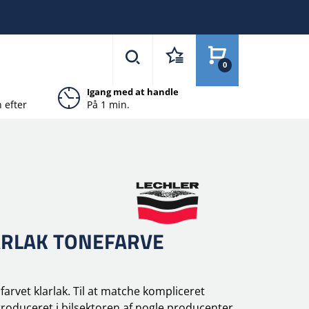
0
Igang med at handle
 efter
På 1 min.
RLAK TONEFARVE
ndfarvet klarlak. Til at matche kompliceret
ntroduceret i bilsektoren af nogle producenter,