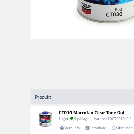
Produkt
CT010 Macrofan Clear Tone Gul
Lager:
9 på lager
Varenr.:
L0CT0010L0,5
Mere info
Datablade
Sikkerhed