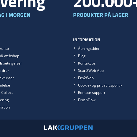
vering
200.000
G I MORGEN
PRODUKTER PÅ LAGER
INFORMATION
konto
Åbningstider
på webshop
Blog
sbetingelser
Kontakt os
rdrer
Scan2Web App
akturaer
Erp2Web
ladelse
Cookie- og privatlivspolitik
 Collect
Remote support
ering
FinishFlow
mation