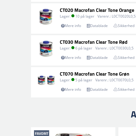
CT020 Macrofan Clear Tone Orange
Lager:
10 på lager
Varenr.:
L0CT0020L0,5
Mere info
Datablade
Sikkerhed
CT030 Macrofan Clear Tone Rød
Lager:
6 på lager
Varenr.:
L0CT0030L0,5
Mere info
Datablade
Sikkerhed
CT070 Macrofan Clear Tone Grøn
Lager:
5 på lager
Varenr.:
L0CT0070L0,5
Mere info
Datablade
Sikkerhed
A
FAVORIT