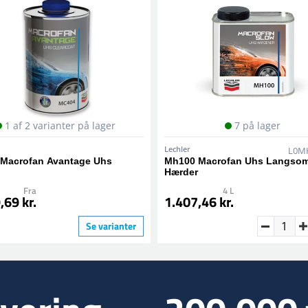
1 af 2 varianter på lager
7 på lager
Lechler
L0M
Macrofan Avantage Uhs
Mh100 Macrofan Uhs Langso
Hærder
Fra
4 L
,69 kr.
1.407,46 kr.
Se varianter