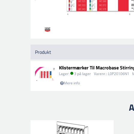
Produkt
Klistermærker Til Macrobase Stirri
Lager:
3 på lager
Varenr.:
L0P20106N1
Mere info
A