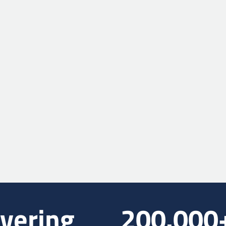
vering
200.000