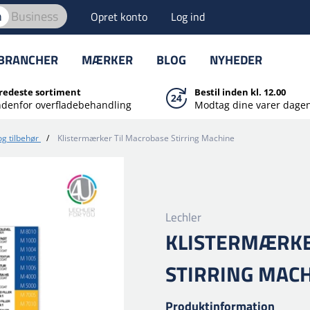
n
Business
Opret konto
Log ind
BRANCHER
MÆRKER
BLOG
NYHEDER
redeste sortiment
Bestil inden kl. 12.00
ndenfor overfladebehandling
Modtag dine varer dagen
g tilbehør
/
Klistermærker Til Macrobase Stirring Machine
Lechler
KLISTERMÆRKE
STIRRING MAC
Produktinformation