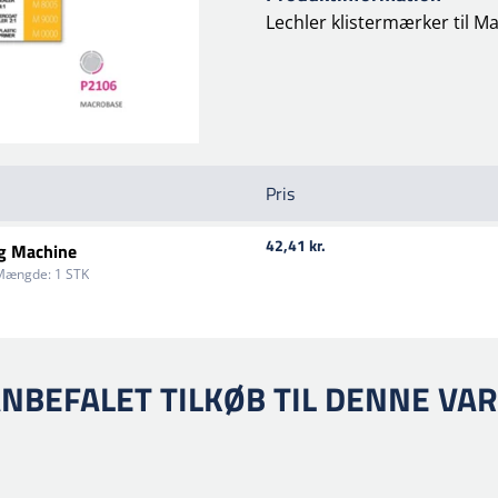
Lechler klistermærker til 
Pris
42,41 kr.
ng Machine
Mængde:
1 STK
NBEFALET TILKØB TIL DENNE VA