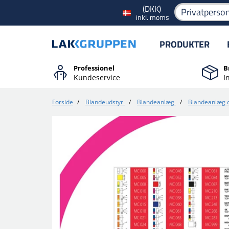
(DKK)
Privatperso
inkl. moms
PRODUKTER
Professionel
B
Kundeservice
I
Forside
/
Blandeudstyr
/
Blandeanlæg
/
Blandeanlæg o