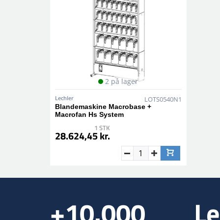
2 på lager
Lechler
LOTS0540N1
Blandemaskine Macrobase +
Macrofan Hs System
1 STK
28.624,45 kr.
+10.000
Le